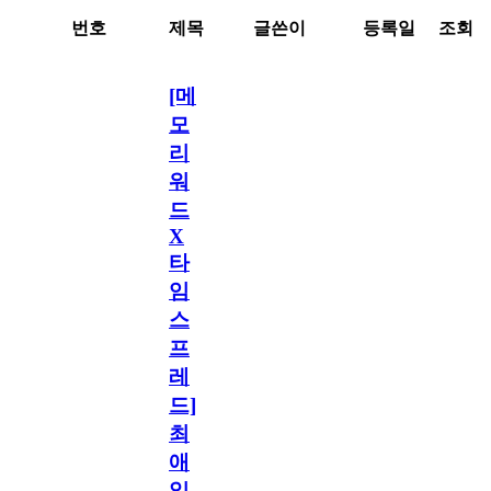
번호
제목
글쓴이
등록일
조회
[메
모
리
워
드
X
타
임
스
프
레
드]
최
애
일