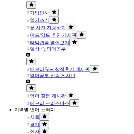
가입인사
일기쓰기
꽃 사진 자랑하기
미드/영드 추천 게시판
타임캡슐 열어보기
일상 속 영어공부
메모리워드 상점후기 게시판
영어공부 인증 게시판
영어 질문 게시판
메모리 크리스마스
지역별 언어 스터디
서울
경기
인천