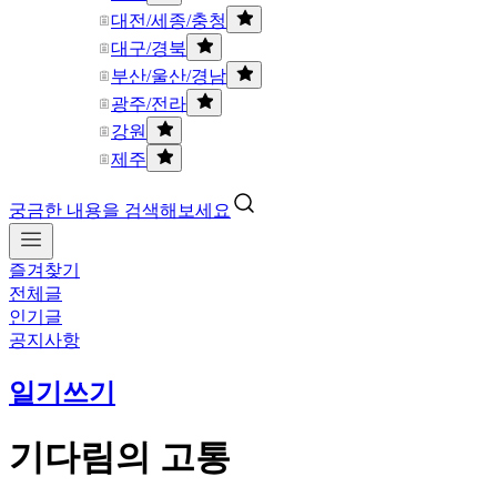
대전/세종/충청
대구/경북
부산/울산/경남
광주/전라
강원
제주
궁금한 내용을 검색해보세요
즐겨찾기
전체글
인기글
공지사항
일기쓰기
기다림의 고통