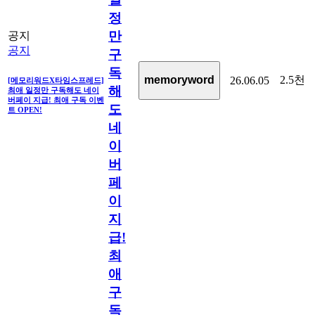
정
만
공지
공지
구
독
2.5천
memoryword
26.06.05
[메모리워드X타임스프레드]
해
최애 일정만 구독해도 네이
버페이 지급! 최애 구독 이벤
도
트 OPEN!
네
이
버
페
이
지
급!
최
애
구
독