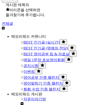
게시판 제목의
아이콘을 선택하면
즐겨찾기에 추가됩니다.
전체글
메모리워드 커뮤니티
BEST 인기글 (실시간)
BEST 인기글 (명예의 전당)
BEST 영어공부 팁 & 자료실
매일 1문장 초보영어회화
공지사항
이벤트
영어공부 인증 챌린지
영어말하기 인증 챌린지
회화 수업 인증 챌린지
메모리워드 게시판
자유이야기방