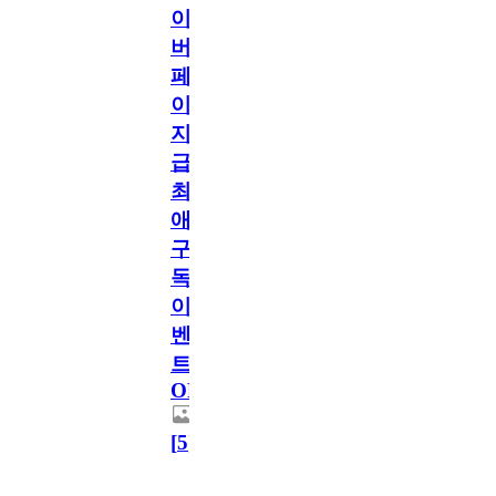
이
버
페
이
지
급!
최
애
구
독
이
벤
트
OPEN!
[
5
]