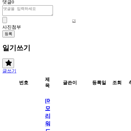
댓글
0
사진첨부
등록
일기쓰기
글쓰기
제
번호
글쓴이
등록일
조회
목
[메
모
리
워