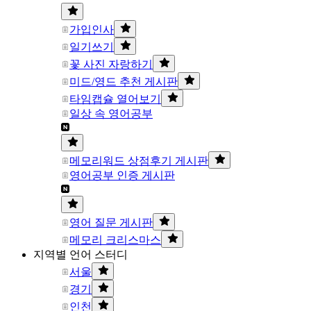
가입인사
일기쓰기
꽃 사진 자랑하기
미드/영드 추천 게시판
타임캡슐 열어보기
일상 속 영어공부
메모리워드 상점후기 게시판
영어공부 인증 게시판
영어 질문 게시판
메모리 크리스마스
지역별 언어 스터디
서울
경기
인천