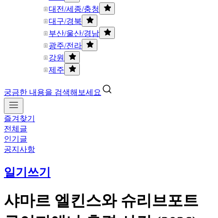
대전/세종/충청
대구/경북
부산/울산/경남
광주/전라
강원
제주
궁금한 내용을 검색해보세요
즐겨찾기
전체글
인기글
공지사항
일기쓰기
샤마르 엘킨스와 슈리브포트