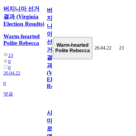
버지니아 선거
버
결과 (Virginia
지
Election Results)
니
아
Warm-hearted
선
Polite Rebecca
Warm-hearted
26.04.22
23
거
Polite Rebecca
23
결
0
과
0
(Virginia
26.04.22
Election
0
Results)
댓글
샤
마
르