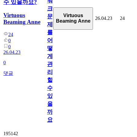
워
수 있을까요?
크
Virtuous
Virtuous
문
26.04.23
24
Beaming Anne
Beaming Anne
제
를
24
어
0
0
떻
26.04.23
게
0
관
리
댓글
할
수
있
을
까
요?
195142