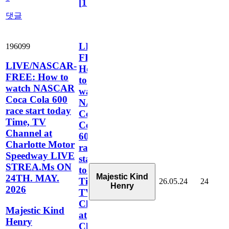
[
1
]
댓글
LIVE/NASCAR-
196099
FREE:
LIVE/NASCAR-
How
FREE: How to
to
watch NASCAR
watch
Coca Cola 600
NASCAR
race start today
Coca
Time, TV
Cola
Channel at
600
Charlotte Motor
race
Speedway LIVE
start
STREA.Ms ON
today
Majestic Kind
24TH. MAY.
Time,
26.05.24
24
Henry
2026
TV
Channel
Majestic Kind
at
Henry
Charlotte