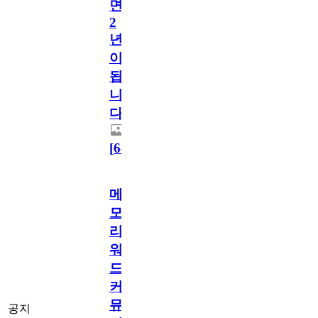
면
2
년
이
됩
니
다.
[
64
]
메
모
리
워
드
커
뮤
공지