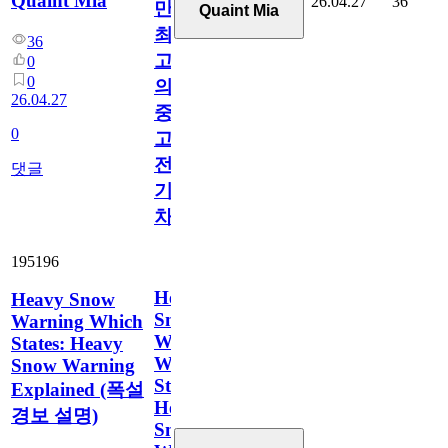
Quaint Mia
26.04.27
36
만
Quaint Mia
최
36
고
0
0
의
26.04.27
중
0
고
전
댓글
기
차
195196
Heavy
Heavy Snow
Snow
Warning Which
Warning
States: Heavy
Which
Snow Warning
States:
Explained (폭설
Heavy
경보 설명)
Snow