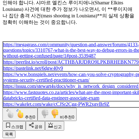
인해야 합니다. 샤마르 엘킨스 루이지애나(Shamar Elkins
Louisiana) 사건에 대한 추가 정보가 나오면서, 이 **루이지애
나 집단 총격 사건(mass shooting in Louisiana)**의 실제 상황을
정확히 이해하는 것이 중요합니다.
https://megagrass.com/community/question-and-answer/forums/4133-
questions/topics/3310767-what-is-the-best-way-to-debug-errors-in-t
without-getting-confused/page/1#post-3539487
https://peerlist.io/scroll/post/ACTHBARJDRO9LPKBRHEBKN7
https://pastelink.net/6dgw40y9
https://www.bonspiels.net/events/how-can-you-solve-cryptography-p
systems-security-certified-practitioner-exam/
https://issuu.com/stewart4s/docs/why_is_network_design_considered
https://www.fastquotes.co.za/articles/what-are-the-most-important-skil
databricks-certified-data-engineer-associate-exam
https://wakelet.com/wake/cCJSr2Cgg-PWR2xgvBr9Z
추천
0
비추천
0
스크랩
공유
신고
목록