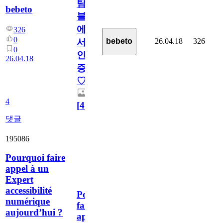
탐
bebeto
블
에
326
0
26.04.18
326
bebeto
서
0
인
26.04.18
증
♡
4
[
4
]
댓글
195086
Pourquoi faire
appel à un
Expert
accessibilité
Pourquoi
numérique
faire
aujourd’hui ?
appel