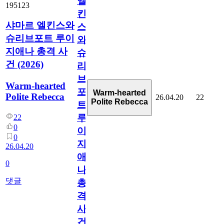
엘
195123
킨
샤마르 엘킨스와
스
슈리브포트 루이
와
지애나 총격 사
슈
건 (2026)
리
브
Warm-hearted
포
Warm-hearted
Polite Rebecca
26.04.20
22
Polite Rebecca
트
루
22
0
이
0
지
26.04.20
애
0
나
댓글
총
격
사
건