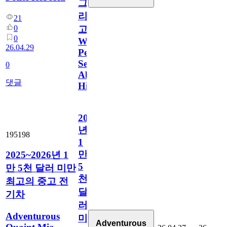
그
리
21
0
고
0
What
26.04.29
People
Search
0
About
댓글
Him
2025~2026
년
195198
1
만
2025~2026년 1
5
만 5천 달러 미만
천
최고의 중고 전
달
기차
러
Adventurous
미
Adventurous