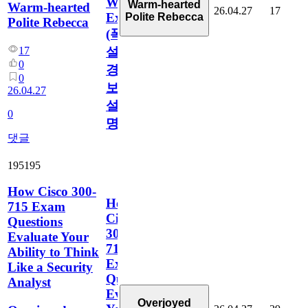
Warning
Warm-hearted
Warm-hearted
26.04.27
17
Explained
Polite Rebecca
Polite Rebecca
(폭
17
설
0
경
0
보
26.04.27
설
0
명)
댓글
195195
How Cisco 300-
How
715 Exam
Cisco
Questions
300-
Evaluate Your
715
Ability to Think
Exam
Like a Security
Questions
Analyst
Evaluate
Overjoyed