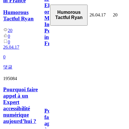
in France
Elderly
or
Humorous
Humorous
26.04.17
20
Tactful Ryan
Mobility-
Tactful Ryan
Impaired
People
20
0
in
0
France
26.04.17
0
댓글
195084
Pourquoi faire
appel à un
Expert
accessibilité
Pourquoi
numérique
faire
aujourd’hui ?
appel