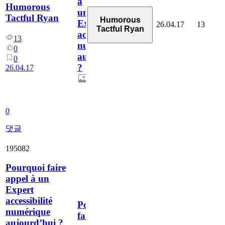
à
Humorous
un
Tactful Ryan
Humorous
Expert
26.04.17
13
Tactful Ryan
accessibilité
13
numérique
0
aujourd’hui
0
?
26.04.17
0
댓글
195082
Pourquoi faire
appel à un
Expert
accessibilité
Pourquoi
numérique
faire
aujourd’hui ?