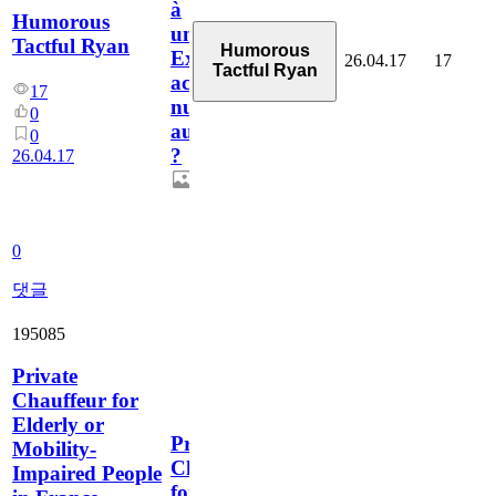
à
Humorous
un
Tactful Ryan
Humorous
Expert
26.04.17
17
Tactful Ryan
accessibilité
17
numérique
0
aujourd’hui
0
?
26.04.17
0
댓글
195085
Private
Chauffeur for
Elderly or
Private
Mobility-
Chauffeur
Impaired People
for