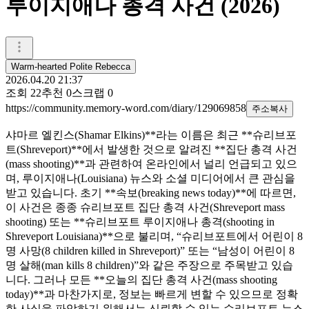
루이지애나 총격 사건 (2026)
Warm-hearted Polite Rebecca
2026.04.20 21:37
조회
22
추천
0
스크랩
0
https://community.memory-word.com/diary/129069858
주소복사
샤마르 엘킨스(Shamar Elkins)**라는 이름은 최근 **슈리브포
트(Shreveport)**에서 발생한 것으로 알려진 **집단 총격 사건
(mass shooting)**과 관련하여 온라인에서 널리 언급되고 있으
며, 루이지애나(Louisiana) 뉴스와 소셜 미디어에서 큰 관심을
받고 있습니다. 초기 **속보(breaking news today)**에 따르면,
이 사건은 종종 슈리브포트 집단 총격 사건(Shreveport mass
shooting) 또는 **슈리브포트 루이지애나 총격(shooting in
Shreveport Louisiana)**으로 불리며, “슈리브포트에서 어린이 8
명 사망(8 children killed in Shreveport)” 또는 “남성이 어린이 8
명 살해(man kills 8 children)”와 같은 주장으로 주목받고 있습
니다. 그러나 모든 **오늘의 집단 총격 사건(mass shooting
today)**과 마찬가지로, 정보는 빠르게 변할 수 있으므로 정확
한 사실을 파악하기 위해서는 신뢰할 수 있는 슈리브포트 뉴스