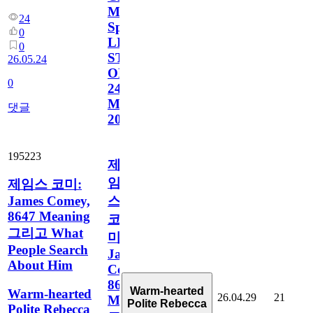
Motor
24
Speedway
0
LIVE
0
STREA.Ms
26.05.24
ON
0
24TH.
MAY.
댓글
2026
195223
제
임
제임스 코미:
James Comey,
스
8647 Meaning
코
그리고 What
미:
People Search
James
About Him
Comey,
8647
Warm-hearted
Warm-hearted
26.04.29
21
Meaning
Polite Rebecca
Polite Rebecca