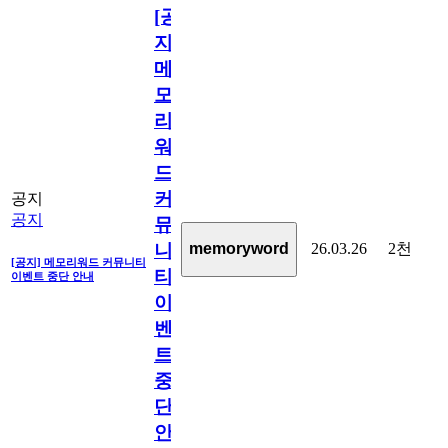
[공
지]
메
모
리
워
드
커
공지
공지
뮤
26.03.26
2천
memoryword
니
[공지] 메모리워드 커뮤니티
티
이벤트 중단 안내
이
벤
트
중
단
안