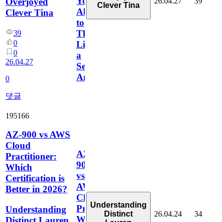
Your
26.04.27
39
Overjoyed
Clever Tina
Ability
Clever Tina
to
Think
39
0
Like
0
a
26.04.27
Security
Analyst
0
댓글
195166
AZ-900 vs AWS
Cloud
AZ-
Practitioner:
900
Which
vs
Certification is
AWS
Better in 2026?
Cloud
Understanding
Practitioner:
Understanding
26.04.24
34
Distinct
Which
Distinct Lauren