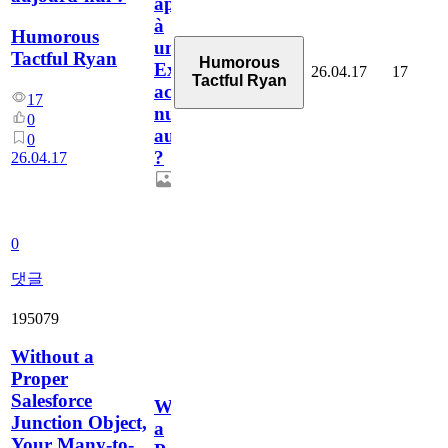
appel
à
Humorous
un
Tactful Ryan
Humorous
Expert
26.04.17
17
Tactful Ryan
accessibilité
17
numérique
0
aujourd’hui
0
?
26.04.17
0
댓글
195079
Without a
Proper
Salesforce
Without
Junction Object,
a
Your Many-to-