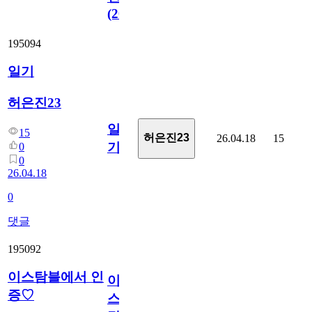
(2026)
195094
일기
허은진23
일
15
허은진23
26.04.18
15
기
0
0
26.04.18
0
댓글
195092
이스탐블에서 인
이
증♡
스