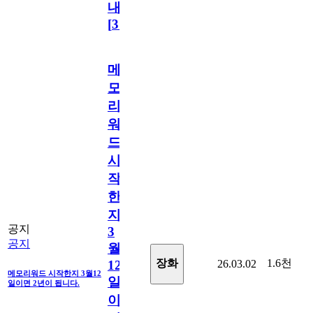
내
[
31
]
메
모
리
워
드
시
작
한
지
공지
3
공지
월
1.6천
장화
26.03.02
12
메모리워드 시작한지 3월12
일
일이면 2년이 됩니다.
이