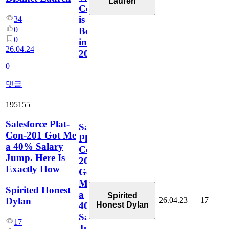
Lauren
Certification
is
34
0
Better
0
in
26.04.24
2026?
0
댓글
195155
Salesforce Plat-
Salesforce
Con-201 Got Me
Plat-
a 40% Salary
Con-
Jump. Here Is
201
Exactly How
Got
Me
Spirited Honest
a
Spirited
26.04.23
17
Dylan
Honest Dylan
40%
Salary
17
Jump.