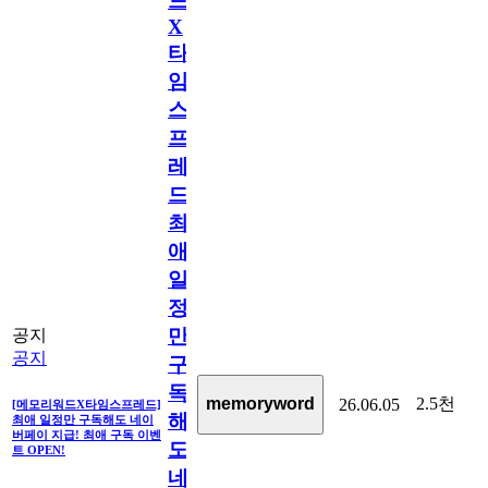
드
X
타
임
스
프
레
드]
최
애
일
정
만
공지
공지
구
독
2.5천
memoryword
26.06.05
[메모리워드X타임스프레드]
해
최애 일정만 구독해도 네이
버페이 지급! 최애 구독 이벤
도
트 OPEN!
네