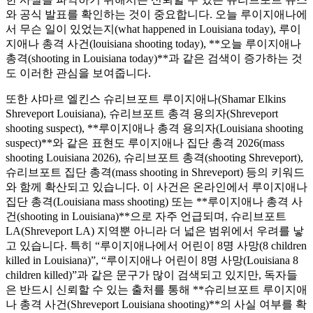
와 공식 발표를 확인하는 것이 중요합니다. 오늘 루이지애나에
서 무슨 일이 있었는지(what happened in Louisiana today), 루이
지애나 총격 사건(louisiana shooting today), **오늘 루이지애나
총격(shooting in Louisiana today)**과 같은 검색이 증가하는 것
도 이러한 관심을 보여줍니다.
또한 샤마르 엘킨스 슈리브포트 루이지애나(Shamar Elkins
Shreveport Louisiana), 슈리브포트 총격 용의자(Shreveport
shooting suspect), **루이지애나 총격 용의자(Louisiana shooting
suspect)**와 같은 표현도 루이지애나 집단 총격 2026(mass
shooting Louisiana 2026), 슈리브포트 총격(shooting Shreveport),
슈리브포트 집단 총격(mass shooting in Shreveport) 등의 키워드
와 함께 확산되고 있습니다. 이 사건은 온라인에서 루이지애나
집단 총격(Louisiana mass shooting) 또는 **루이지애나 총격 사
건(shooting in Louisiana)**으로 자주 언급되며, 슈리브포트
LA(Shreveport LA) 지역뿐 아니라 더 넓은 범위에서 우려를 낳
고 있습니다. 특히 “루이지애나에서 어린이 8명 사망(8 children
killed in Louisiana)”, “루이지애나 어린이 8명 사망(Louisiana 8
children killed)”과 같은 문구가 많이 검색되고 있지만, 독자들
은 반드시 신뢰할 수 있는 출처를 통해 **슈리브포트 루이지애
나 총격 사건(Shreveport Louisiana shooting)**의 사실 여부를 확