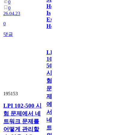
0
Here
0
Is
26.04.23
Exactly
0
How
댓글
LPI
102-
500
시
험
문
195153
제
에
LPI 102-500 시
서
험 문제에서 네
네
트워크 문제를
트
어떻게 관리할