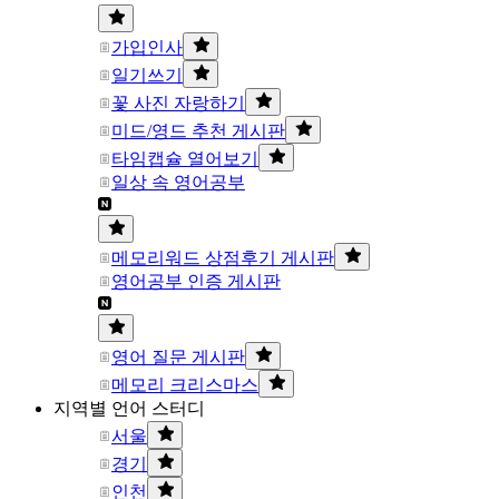
가입인사
일기쓰기
꽃 사진 자랑하기
미드/영드 추천 게시판
타임캡슐 열어보기
일상 속 영어공부
메모리워드 상점후기 게시판
영어공부 인증 게시판
영어 질문 게시판
메모리 크리스마스
지역별 언어 스터디
서울
경기
인천