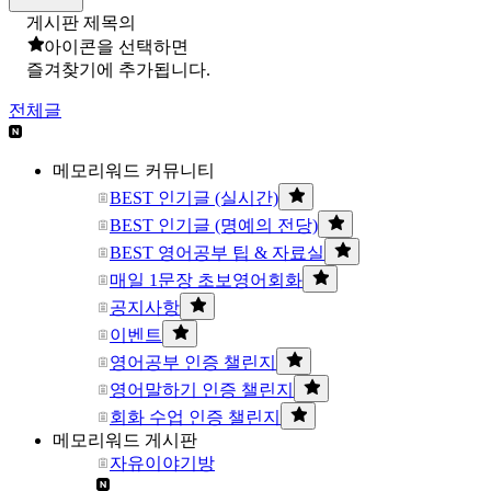
게시판 제목의
아이콘을 선택하면
즐겨찾기에 추가됩니다.
전체글
메모리워드 커뮤니티
BEST 인기글 (실시간)
BEST 인기글 (명예의 전당)
BEST 영어공부 팁 & 자료실
매일 1문장 초보영어회화
공지사항
이벤트
영어공부 인증 챌린지
영어말하기 인증 챌린지
회화 수업 인증 챌린지
메모리워드 게시판
자유이야기방