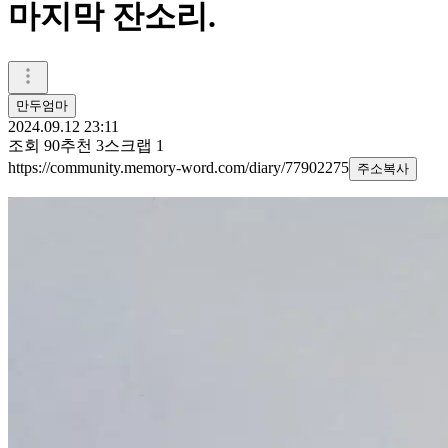
마지막 잔소리.
만두엄마
2024.09.12 23:11
조회
90
추천
3
스크랩
1
https://community.memory-word.com/diary/77902275
주소복사