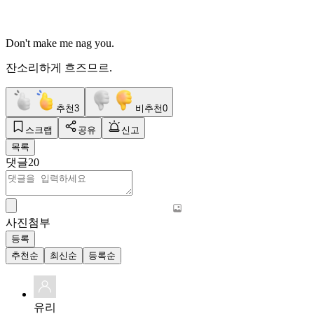
Don't make me nag you.
잔소리하게 흐즈므르.
추천
3
비추천
0
스크랩
공유
신고
목록
댓글
20
사진첨부
등록
추천순
최신순
등록순
유리