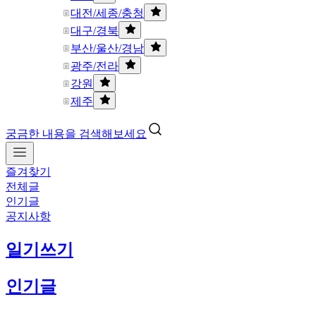
대전/세종/충청
대구/경북
부산/울산/경남
광주/전라
강원
제주
궁금한 내용을 검색해보세요
즐겨찾기
전체글
인기글
공지사항
일기쓰기
인기글