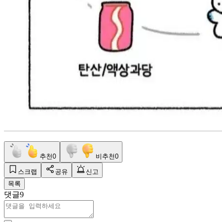
추천
0
비추천
0
스크랩
공유
신고
목록
댓글
9