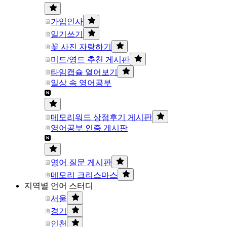
가입인사
일기쓰기
꽃 사진 자랑하기
미드/영드 추천 게시판
타임캡슐 열어보기
일상 속 영어공부
메모리워드 상점후기 게시판
영어공부 인증 게시판
영어 질문 게시판
메모리 크리스마스
지역별 언어 스터디
서울
경기
인천