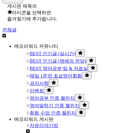
게시판 제목의
아이콘을 선택하면
즐겨찾기에 추가됩니다.
전체글
메모리워드 커뮤니티
BEST 인기글 (실시간)
BEST 인기글 (명예의 전당)
BEST 영어공부 팁 & 자료실
매일 1문장 초보영어회화
공지사항
이벤트
영어공부 인증 챌린지
영어말하기 인증 챌린지
회화 수업 인증 챌린지
메모리워드 게시판
자유이야기방