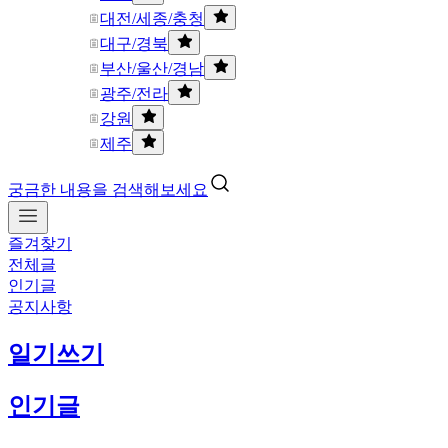
대전/세종/충청
대구/경북
부산/울산/경남
광주/전라
강원
제주
궁금한 내용을 검색해보세요
즐겨찾기
전체글
인기글
공지사항
일기쓰기
인기글