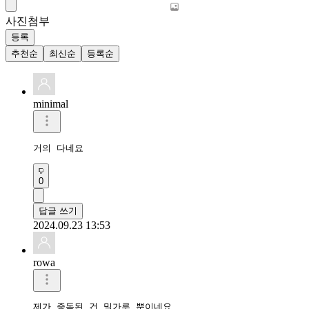
사진첨부
등록
추천순
최신순
등록순
minimal
거의 다네요
0
답글 쓰기
2024.09.23 13:53
rowa
제가 중독된 건 밀가루 뿐이네요
