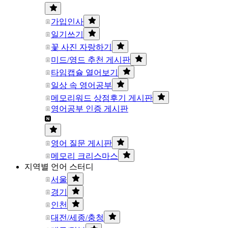
가입인사
일기쓰기
꽃 사진 자랑하기
미드/영드 추천 게시판
타임캡슐 열어보기
일상 속 영어공부
메모리워드 상점후기 게시판
영어공부 인증 게시판
영어 질문 게시판
메모리 크리스마스
지역별 언어 스터디
서울
경기
인천
대전/세종/충청