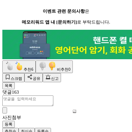
이벤트 관련 문의사항
은
메모리워드 앱 내 [문의하기]
로 부탁드립니다.
추천
6
비추천
0
스크랩
공유
신고
목록
댓글
163
사진첨부
등록
추천순
최신순
등록순