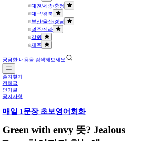
대전/세종/충청
대구/경북
부산/울산/경남
광주/전라
강원
제주
궁금한 내용을 검색해보세요
즐겨찾기
전체글
인기글
공지사항
매일 1문장 초보영어회화
Green with envy 뜻? Jealous