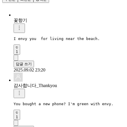
꽃향기
I envy you  for living near the beach. 
1
답글 쓰기
2025.09.02 23:20
감사합니다_Thankyou
You bought a new phone? I'm green with envy.
1