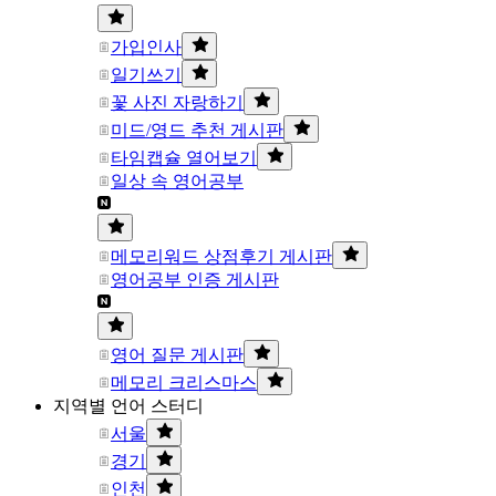
가입인사
일기쓰기
꽃 사진 자랑하기
미드/영드 추천 게시판
타임캡슐 열어보기
일상 속 영어공부
메모리워드 상점후기 게시판
영어공부 인증 게시판
영어 질문 게시판
메모리 크리스마스
지역별 언어 스터디
서울
경기
인천