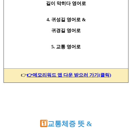
길이 막히다 영어로
4. 귀성길 영어로 &
귀경길 영어로
5. 교통 영어로
👉
👉메모리워드 앱 다운 받으러 가기(클릭)
1️⃣
교통체증 뜻 &