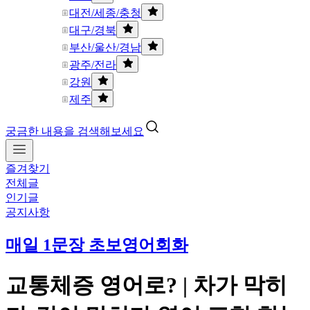
대전/세종/충청
대구/경북
부산/울산/경남
광주/전라
강원
제주
궁금한 내용을 검색해보세요
즐겨찾기
전체글
인기글
공지사항
매일 1문장 초보영어회화
교통체증 영어로? | 차가 막히