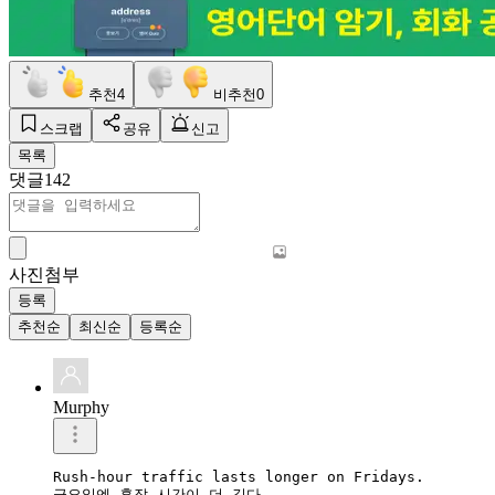
추천
4
비추천
0
스크랩
공유
신고
목록
댓글
142
사진첨부
등록
추천순
최신순
등록순
Murphy
Rush-hour traffic lasts longer on Fridays.

금요일엔 혼잡 시간이 더 길다.