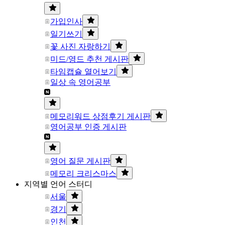
가입인사
일기쓰기
꽃 사진 자랑하기
미드/영드 추천 게시판
타임캡슐 열어보기
일상 속 영어공부
메모리워드 상점후기 게시판
영어공부 인증 게시판
영어 질문 게시판
메모리 크리스마스
지역별 언어 스터디
서울
경기
인천