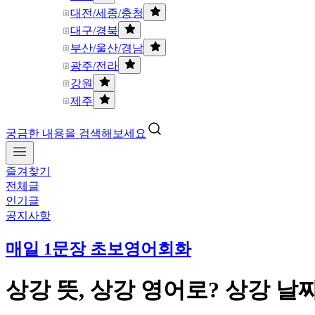
대전/세종/충청
대구/경북
부산/울산/경남
광주/전라
강원
제주
궁금한 내용을 검색해보세요
즐겨찾기
전체글
인기글
공지사항
매일 1문장 초보영어회화
상강 뜻, 상강 영어로? 상강 날