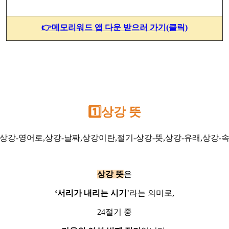
👉메모리워드 앱 다운 받으러 가기(클릭)
1️⃣상강 뜻
상강 뜻
은
‘서리가 내리는 시기
’라는 의미로,
24절기 중