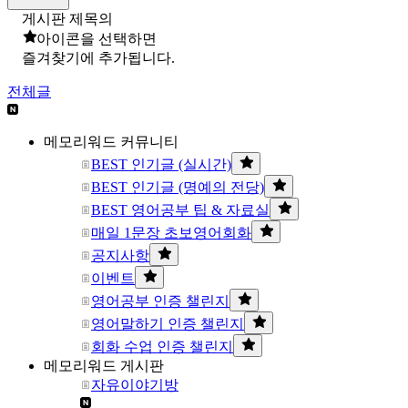
게시판 제목의
아이콘을 선택하면
즐겨찾기에 추가됩니다.
전체글
메모리워드 커뮤니티
BEST 인기글 (실시간)
BEST 인기글 (명예의 전당)
BEST 영어공부 팁 & 자료실
매일 1문장 초보영어회화
공지사항
이벤트
영어공부 인증 챌린지
영어말하기 인증 챌린지
회화 수업 인증 챌린지
메모리워드 게시판
자유이야기방