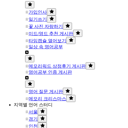
가입인사
일기쓰기
꽃 사진 자랑하기
미드/영드 추천 게시판
타임캡슐 열어보기
일상 속 영어공부
메모리워드 상점후기 게시판
영어공부 인증 게시판
영어 질문 게시판
메모리 크리스마스
지역별 언어 스터디
서울
경기
인천