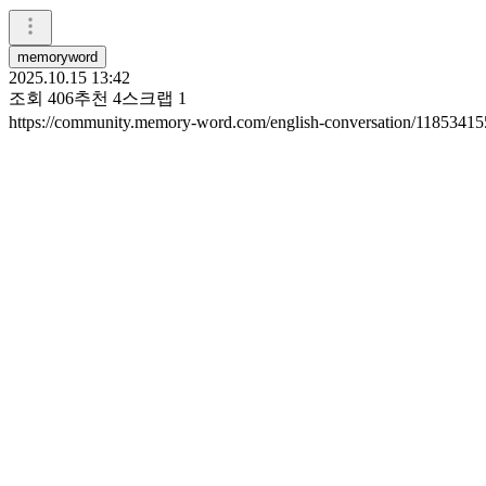
memoryword
2025.10.15 13:42
조회
406
추천
4
스크랩
1
https://community.memory-word.com/english-conversation/11853415