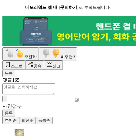
메모리워드 앱 내 [문의하기]
로 부탁드립니다.
추천
10
비추천
0
스크랩
공유
신고
목록
댓글
165
사진첨부
등록
추천순
최신순
등록순