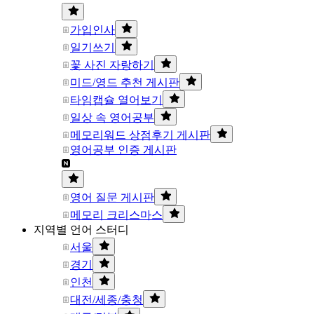
가입인사
일기쓰기
꽃 사진 자랑하기
미드/영드 추천 게시판
타임캡슐 열어보기
일상 속 영어공부
메모리워드 상점후기 게시판
영어공부 인증 게시판
영어 질문 게시판
메모리 크리스마스
지역별 언어 스터디
서울
경기
인천
대전/세종/충청