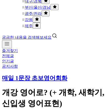
대구/경북
부산/울산/경남
광주/전라
강원
제주
궁금한 내용을 검색해보세요
즐겨찾기
전체글
인기글
공지사항
매일 1문장 초보영어회화
개강 영어로? (+ 개학, 새학기,
신입생 영어표현)