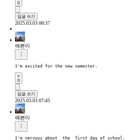
0
답글 쓰기
2025.03.03 08:37
예쁜이
I'm excited for the new semester. 
0
답글 쓰기
2025.03.03 07:45
예쁜이
I'm nervous about  the  first day of school. 