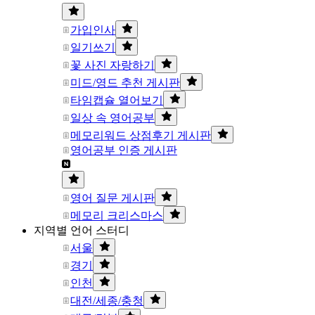
가입인사
일기쓰기
꽃 사진 자랑하기
미드/영드 추천 게시판
타임캡슐 열어보기
일상 속 영어공부
메모리워드 상점후기 게시판
영어공부 인증 게시판
영어 질문 게시판
메모리 크리스마스
지역별 언어 스터디
서울
경기
인천
대전/세종/충청