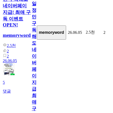
일
네이버페이
정
지급! 최애 구
만
독 이벤트
구
OPEN!
독
2.5천
memoryword
26.06.05
2
memoryword
해
도
2.5천
네
2
이
2
26.06.05
버
페
이
지
5
급!
댓글
최
애
구