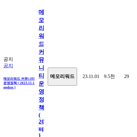
메
모
리
워
드
커
뮤
공지
공지
니
티
메모리워드
23.11.01
9.5천
29
메모리워드 커뮤니티
운
운영정책 ( 2023.11.1
update )
영
정
책
(
2023.11.1
update
)