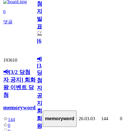
첨
자
6
발
댓글
표
[
6
]
📢
193610
[3/2
📢[3/2 당첨
당
자 공지] 회화
첨
왕 이벤트 당
자
첨
공
지]
memoryword
회
화
memoryword
26.03.03
144
0
144
0
왕