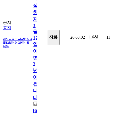
작
한
지
공지
3
공지
월
1.6천
장화
26.03.02
11
12
메모리워드 시작한지 3
월12일이면 2년이 됩
일
니다.
이
면
2
년
이
됩
니
다.
[
64
]