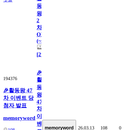
동
왕
2
차
OPEN
(~3/29)
[
29
]
🎉
194376
활
동
🎉활동왕 47
왕
차 이벤트 당
47
첨자 발표
차
이
memoryword
벤
memoryword
26.03.13
108
0
108