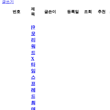
글쓰기
제
번호
글쓴이
등록일
조회
추천
목
[메
모
리
워
드
X
타
임
스
프
레
드]
최
애