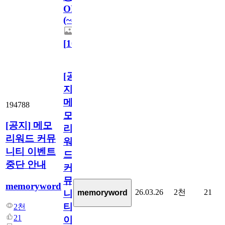
OPEN!
(~4/12)
[
10
]
[공
지]
메
194788
모
[공지] 메모
리
리워드 커뮤
워
니티 이벤트
드
중단 안내
커
뮤
memoryword
26.03.26
2천
21
memoryword
니
티
2천
21
이