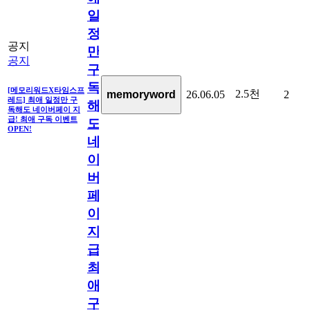
일
정
공지
만
공지
구
독
[메모리워드X타임스프
2.5천
memoryword
26.06.05
2
레드] 최애 일정만 구
해
독해도 네이버페이 지
급! 최애 구독 이벤트
도
OPEN!
네
이
버
페
이
지
급!
최
애
구