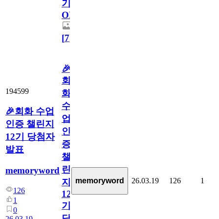
기
OPEN
[
7
]
🎉
회
194599
화
수
🎉회화 수업
업
인증 챌린지
인
12기 당첨자
증
발표
챌
린
memoryword
memoryword
26.03.19
126
1
지
126
12
1
기
0
당
26.03.19