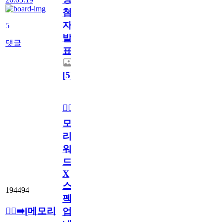
첨
자
5
발
댓글
표
[
5
]
🏃‍♂️‍➡️[메
모
리
워
드
X
스
194494
펙
🏃‍♂️‍➡️[메모리
업]