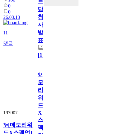
트
0
당
0
첨
26.03.13
자
발
11
표
댓글
[
11
]
✨[메
모
리
워
드
X
193907
스
✨[메모리워
펙
드X스펙업]