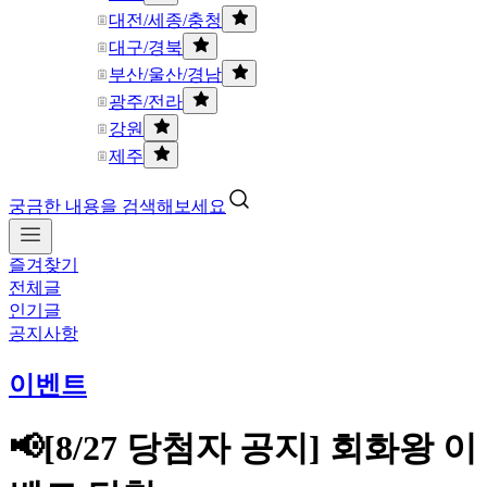
대전/세종/충청
대구/경북
부산/울산/경남
광주/전라
강원
제주
궁금한 내용을 검색해보세요
즐겨찾기
전체글
인기글
공지사항
이벤트
📢[8/27 당첨자 공지] 회화왕 이