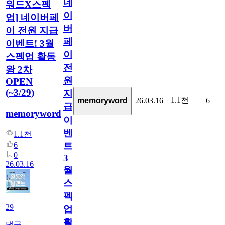
네
워드X스펙
이
업] 네이버페
버
이 전원 지급
페
이벤트! 3월
이
스펙업 활동
전
왕 2차
원
OPEN
(~3/29)
지
1.1천
memoryword
26.03.16
6
급
memoryword
이
벤
1.1천
6
트!
0
3
26.03.16
월
스
펙
29
업
활
댓글