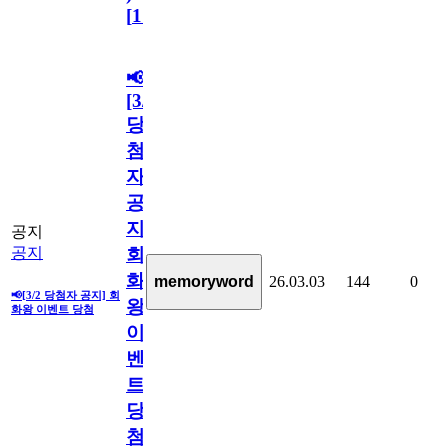
[
110
]
📢
[3/2
당
첨
자
공
지]
공지
회
공지
화
memoryword
26.03.03
144
0
📢[3/2 당첨자 공지] 회
왕
화왕 이벤트 당첨
이
벤
트
당
첨