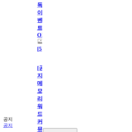
독
이
벤
트
OPEN!
[
5
]
[공
지]
메
모
리
워
드
공지
커
공지
뮤