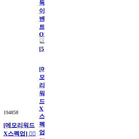
독
이
벤
트
OPEN!
[
5
]
[메
모
리
워
드
X
194858
스
펙
[메모리워드
업]
X스펙업] 🏃‍♀️