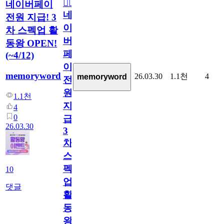
🏃‍♀️
네이버페이
네
전원 지급! 3
이
차 스펙업 활
버
동왕 OPEN!
페
(~4/12)
이
memoryword
26.03.30
1.1천
4
memoryword
전
원
1.1천
지
4
0
급!
26.03.30
3
차
스
펙
10
업
댓글
활
동
왕