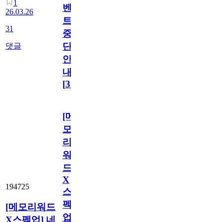
1
벤
26.03.26
트
31
중
단
댓글
안
내
[
31
]
[메
모
리
워
드
X
194725
스
펙
[메모리워드
업]
X스펙업] 네