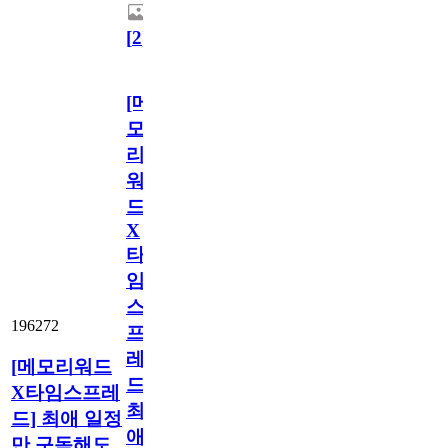
[
2
]
[메
모
리
워
드
X
타
임
스
196272
프
레
[메모리워드
드]
X타임스프레
최
드] 최애 일정
애
만 구독해도