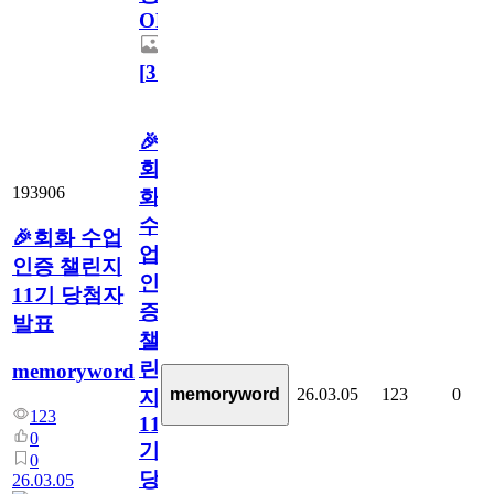
OPEN
[
31
]
🎉
회
193906
화
수
🎉회화 수업
업
인증 챌린지
인
11기 당첨자
증
발표
챌
린
memoryword
memoryword
26.03.05
123
0
지
123
11
0
기
0
당
26.03.05