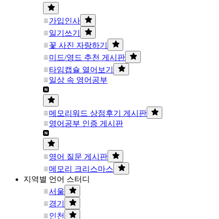
가입인사
일기쓰기
꽃 사진 자랑하기
미드/영드 추천 게시판
타임캡슐 열어보기
일상 속 영어공부
메모리워드 상점후기 게시판
영어공부 인증 게시판
영어 질문 게시판
메모리 크리스마스
지역별 언어 스터디
서울
경기
인천