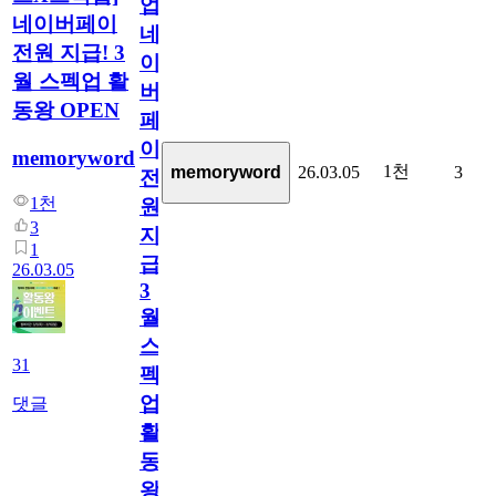
업]
네이버페이
네
전원 지급! 3
이
월 스펙업 활
버
동왕 OPEN
페
이
memoryword
1천
memoryword
26.03.05
3
전
1천
원
3
지
1
급!
26.03.05
3
월
스
31
펙
업
댓글
활
동
왕