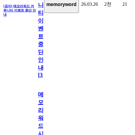
26.03.26
2천
21
memoryword
니
[공지] 메모리워드 커
뮤니티 이벤트 중단 안
티
내
이
벤
트
중
단
안
내
[
31
]
메
모
리
워
드
시