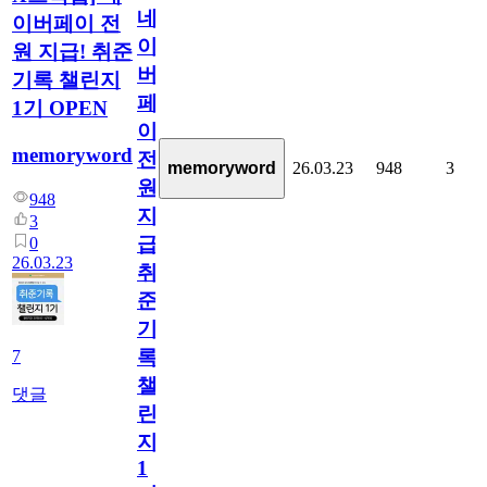
네
이버페이 전
이
원 지급! 취준
버
기록 챌린지
페
1기 OPEN
이
memoryword
전
memoryword
26.03.23
948
3
원
948
지
3
급!
0
26.03.23
취
준
기
록
7
챌
댓글
린
지
1