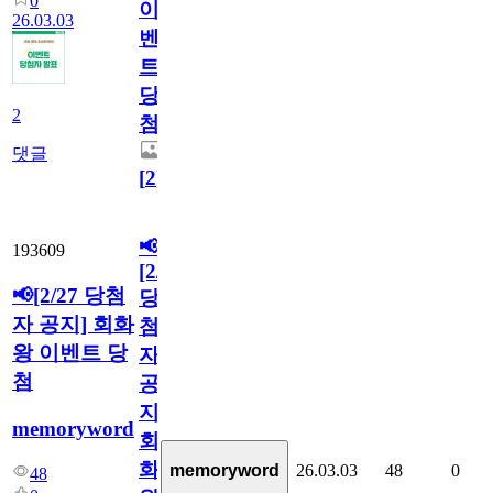
0
이
26.03.03
벤
트
당
2
첨
댓글
[
2
]
📢
193609
[2/27
📢[2/27 당첨
당
자 공지] 회화
첨
왕 이벤트 당
자
첨
공
지]
memoryword
회
화
memoryword
26.03.03
48
0
48