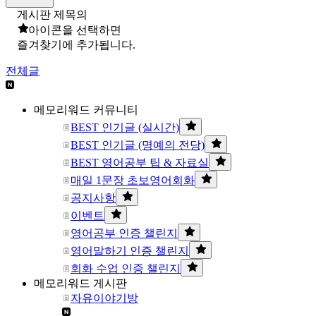
게시판 제목의
아이콘을 선택하면
즐겨찾기에 추가됩니다.
전체글
메모리워드 커뮤니티
BEST 인기글 (실시간)
BEST 인기글 (명예의 전당)
BEST 영어공부 팁 & 자료실
매일 1문장 초보영어회화
공지사항
이벤트
영어공부 인증 챌린지
영어말하기 인증 챌린지
회화 수업 인증 챌린지
메모리워드 게시판
자유이야기방