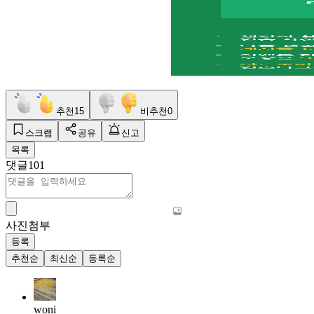
추천
15
비추천
0
스크랩
공유
신고
목록
댓글
101
사진첨부
등록
추천순
최신순
등록순
woni