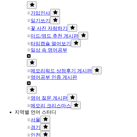
가입인사
일기쓰기
꽃 사진 자랑하기
미드/영드 추천 게시판
타임캡슐 열어보기
일상 속 영어공부
메모리워드 상점후기 게시판
영어공부 인증 게시판
영어 질문 게시판
메모리 크리스마스
지역별 언어 스터디
서울
경기
인천