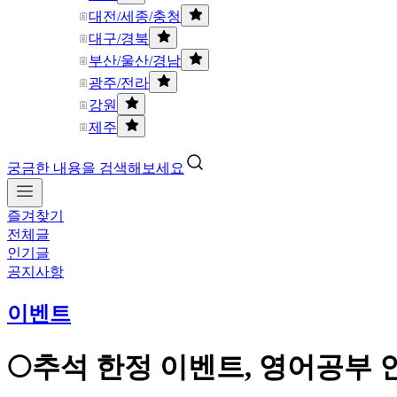
대전/세종/충청
대구/경북
부산/울산/경남
광주/전라
강원
제주
궁금한 내용을 검색해보세요
즐겨찾기
전체글
인기글
공지사항
이벤트
🌕추석 한정 이벤트, 영어공부 