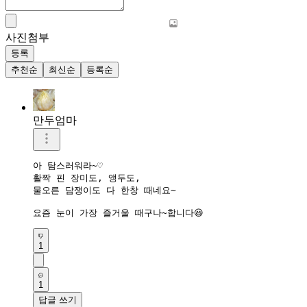
사진첨부
등록
추천순
최신순
등록순
만두엄마
아 탐스러워라~♡

활짝 핀 장미도, 앵두도,

물오른 담쟁이도 다 한창 때네요~

1
1
답글 쓰기