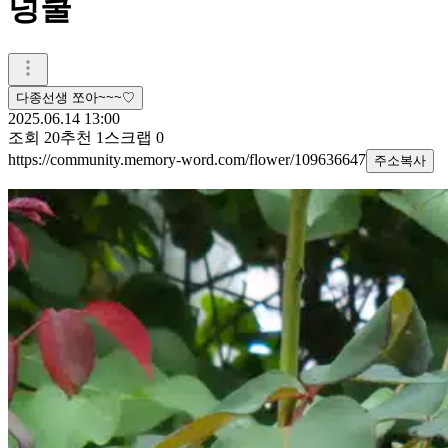
넝쿨
다종선생 쪼아~~~♡
2025.06.14 13:00
조회
20
추천
1
스크랩
0
https://community.memory-word.com/flower/109636647
주소복사