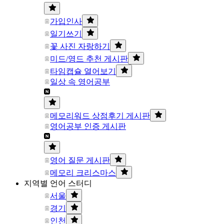
가입인사
일기쓰기
꽃 사진 자랑하기
미드/영드 추천 게시판
타임캡슐 열어보기
일상 속 영어공부
메모리워드 상점후기 게시판
영어공부 인증 게시판
영어 질문 게시판
메모리 크리스마스
지역별 언어 스터디
서울
경기
인천