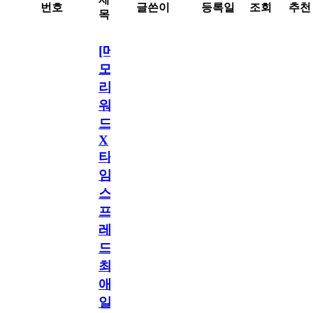
번호
글쓴이
등록일
조회
추천
목
[메
모
리
워
드
X
타
임
스
프
레
드]
최
애
일