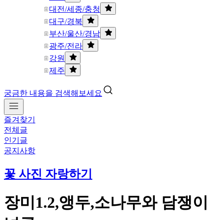
대전/세종/충청
대구/경북
부산/울산/경남
광주/전라
강원
제주
궁금한 내용을 검색해보세요
즐겨찾기
전체글
인기글
공지사항
꽃 사진 자랑하기
장미1.2,앵두,소나무와 담쟁이