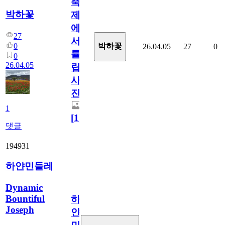
축
박하꽃
제
에
27
서
0
박하꽃
26.04.05
27
0
튤
0
26.04.05
립
사
진
1
[
1
]
댓글
194931
하얀민들레
Dynamic
Bountiful
하
Joseph
얀