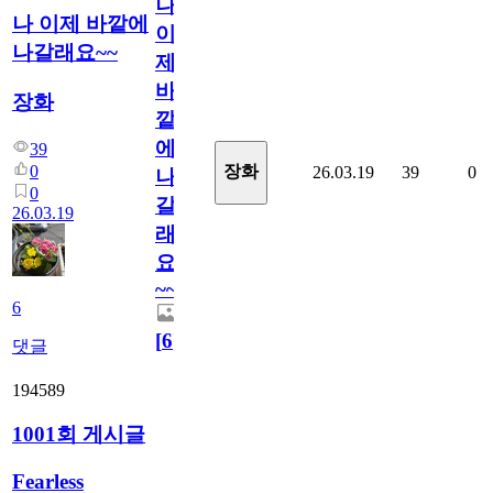
나
나 이제 바깥에
이
나갈래요~~
제
바
장화
깥
에
39
0
장화
26.03.19
39
0
나
0
갈
26.03.19
래
요
~~
6
[
6
]
댓글
194589
1001회 게시글
Fearless