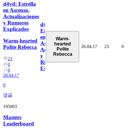
d4vd: Estrella
en Ascenso,
Actualizaciones
y Rumores
d4vd:
Explicados
Estrella
en
Warm-
Warm-hearted
Ascenso,
hearted
26.04.17
23
0
Polite Rebecca
Polite
Actualizaciones
Rebecca
y
23
Rumores
0
Explicados
0
26.04.17
0
댓글
195003
Masters
Leaderboard