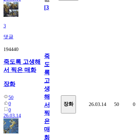
[
3
]
3
댓글
194440
죽
죽도록 고생해
도
서 찍은 매화
록
고
장화
생
해
50
0
장화
26.03.14
50
0
서
0
찍
26.03.14
은
매
화