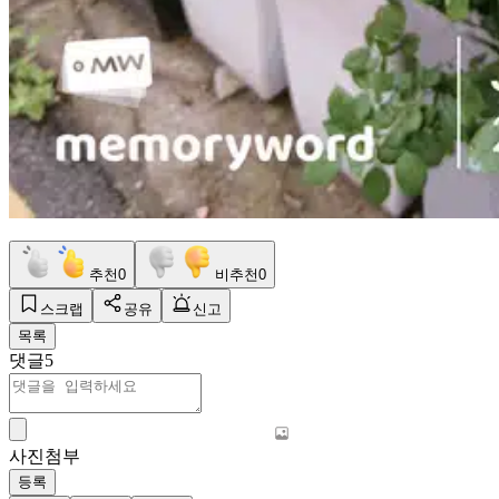
추천
0
비추천
0
스크랩
공유
신고
목록
댓글
5
사진첨부
등록