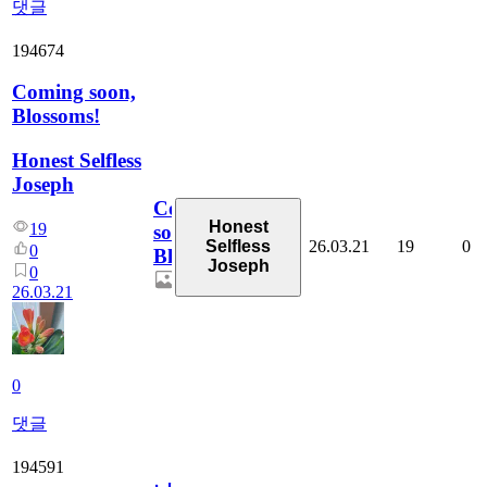
댓글
194674
Coming soon,
Blossoms!
Honest Selfless
Joseph
Coming
Honest
19
soon,
26.03.21
19
0
Selfless
0
Blossoms!
Joseph
0
26.03.21
0
댓글
194591