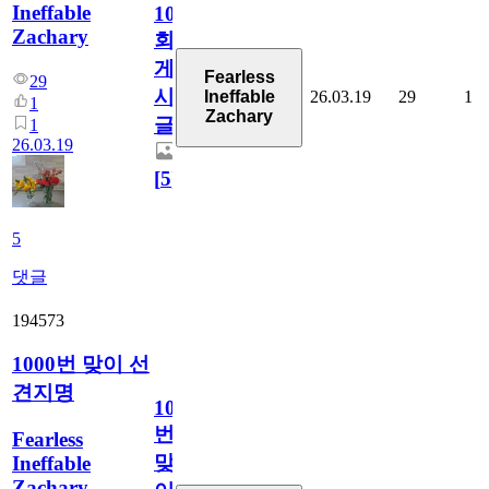
Ineffable
1001
Zachary
회
게
Fearless
29
시
26.03.19
29
1
Ineffable
1
Zachary
글
1
26.03.19
[
5
]
5
댓글
194573
1000번 맞이 선
견지명
1000
번
Fearless
맞
Ineffable
Zachary