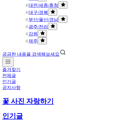
대전/세종/충청
대구/경북
부산/울산/경남
광주/전라
강원
제주
궁금한 내용을 검색해보세요
즐겨찾기
전체글
인기글
공지사항
꽃 사진 자랑하기
인기글