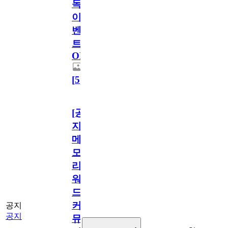
독
이
벤
트
OPEN!
[
5
]
[공
지]
메
모
리
워
드
커
공지
공지
뮤