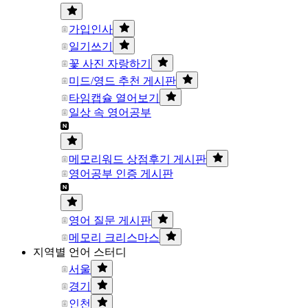
가입인사
일기쓰기
꽃 사진 자랑하기
미드/영드 추천 게시판
타임캡슐 열어보기
일상 속 영어공부
메모리워드 상점후기 게시판
영어공부 인증 게시판
영어 질문 게시판
메모리 크리스마스
지역별 언어 스터디
서울
경기
인천