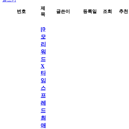
제
번호
글쓴이
등록일
조회
추천
목
[메
모
리
워
드
X
타
임
스
프
레
드]
최
애