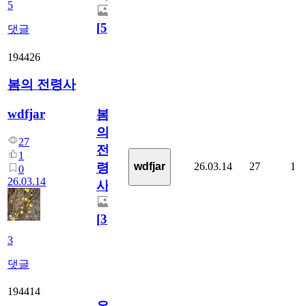
5
[
5
]
댓글
194426
봄의 전령사
wdfjar
봄
의
27
전
1
26.03.14
27
1
wdfjar
령
0
26.03.14
사
[
3
]
3
댓글
194414