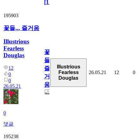
[
110
]
195903
꽃들,,, 즐거움
Illustrious
Fearless
꽃
Douglas
들,,,
Illustrious
즐
12
26.05.21
12
0
Fearless
0
거
Douglas
0
움
26.05.21
0
댓글
195238