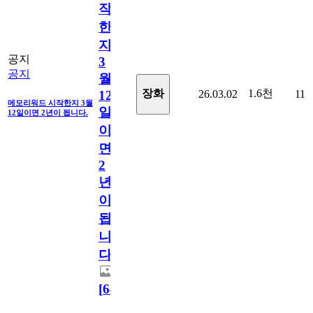
작
한
지
공지
3
공지
월
1.6천
장화
26.03.02
11
12
메모리워드 시작한지 3월
일
12일이면 2년이 됩니다.
이
면
2
년
이
됩
니
다.
[
64
]