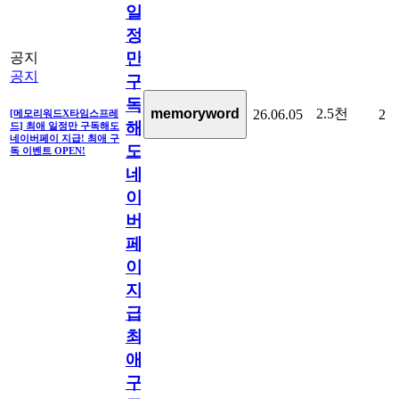
일
정
만
공지
공지
구
독
2.5천
memoryword
26.06.05
2
[메모리워드X타임스프레
해
드] 최애 일정만 구독해도
네이버페이 지급! 최애 구
도
독 이벤트 OPEN!
네
이
버
페
이
지
급!
최
애
구