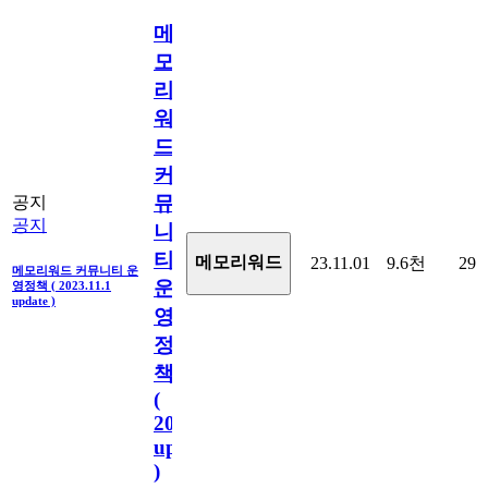
메
모
리
워
드
커
뮤
공지
공지
니
티
메모리워드
23.11.01
9.6천
29
메모리워드 커뮤니티 운
운
영정책 ( 2023.11.1
update )
영
정
책
(
2023.11.1
update
)