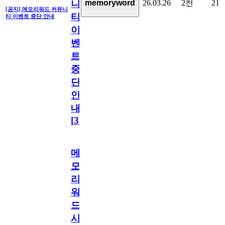
26.03.26
2천
21
memoryword
니
[공지] 메모리워드 커뮤니
티
티 이벤트 중단 안내
이
벤
트
중
단
안
내
[
31
]
메
모
리
워
드
시