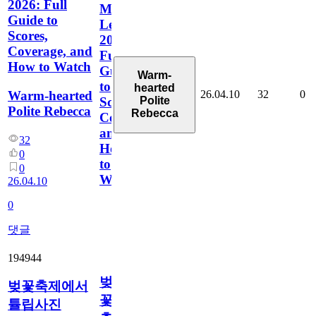
2026: Full
Masters
Guide to
Leaderboard
Scores,
2026:
Coverage, and
Full
How to Watch
Guide
Warm-
to
hearted
26.04.10
32
0
Warm-hearted
Polite
Scores,
Polite Rebecca
Rebecca
Coverage,
and
32
How
0
to
0
Watch
26.04.10
0
댓글
194944
벚
벚꽃축제에서
꽃
튤립사진