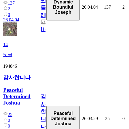
민
Dynamic
137
26.04.04
137
2
Bountiful
들
2
Joseph
0
레
26.04.04
[
14
]
14
댓글
194846
감사합니다
Peaceful
Determined
감
Joshua
사
합
Peaceful
25
26.03.29
25
0
Determined
니
0
Joshua
0
다