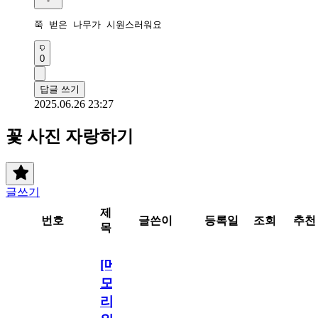
쭉 벋은 나무가 시원스러워요
0
답글 쓰기
2025.06.26 23:27
꽃 사진 자랑하기
글쓰기
제
번호
글쓴이
등록일
조회
추천
목
[메
모
리