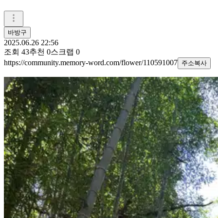
바방구
2025.06.26 22:56
조회
43
추천
0
스크랩
0
https://community.memory-word.com/flower/110591007
주소복사