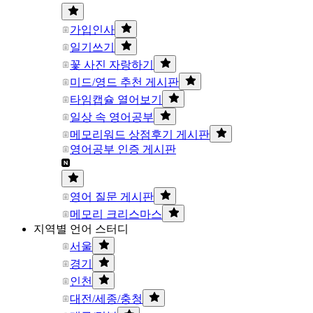
가입인사
일기쓰기
꽃 사진 자랑하기
미드/영드 추천 게시판
타임캡슐 열어보기
일상 속 영어공부
메모리워드 상점후기 게시판
영어공부 인증 게시판
영어 질문 게시판
메모리 크리스마스
지역별 언어 스터디
서울
경기
인천
대전/세종/충청