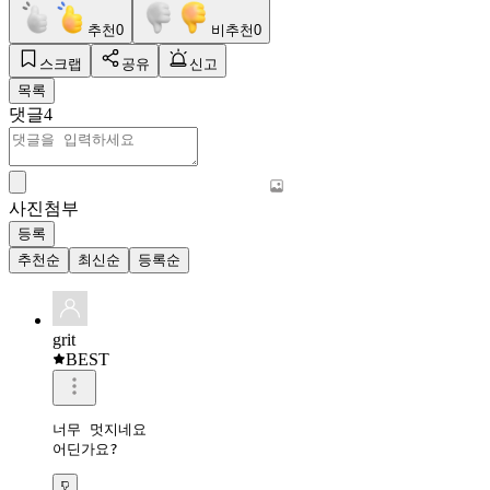
추천
0
비추천
0
스크랩
공유
신고
목록
댓글
4
사진첨부
등록
추천순
최신순
등록순
grit
BEST
너무 멋지네요

어딘가요?