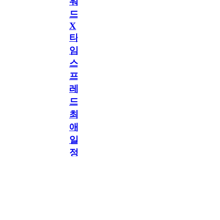
워
드
X
타
임
스
프
레
드]
최
애
일
정
만
공지
공지
구
독
2.5천
memoryword
26.06.05
2
[메모리워드X타임스프레
해
드] 최애 일정만 구독해도
네이버페이 지급! 최애 구
도
독 이벤트 OPEN!