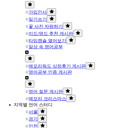
가입인사
일기쓰기
꽃 사진 자랑하기
미드/영드 추천 게시판
타임캡슐 열어보기
일상 속 영어공부
메모리워드 상점후기 게시판
영어공부 인증 게시판
영어 질문 게시판
메모리 크리스마스
지역별 언어 스터디
서울
경기
인천