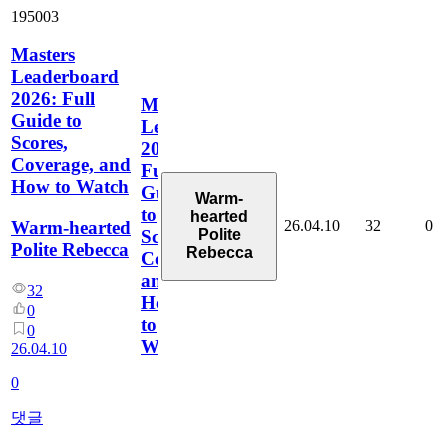
195003
Masters
Leaderboard
2026: Full
Masters
Guide to
Leaderboard
Scores,
2026:
Coverage, and
Full
How to Watch
Guide
Warm-
to
hearted
26.04.10
32
0
Warm-hearted
Polite
Scores,
Polite Rebecca
Rebecca
Coverage,
and
32
How
0
to
0
Watch
26.04.10
0
댓글