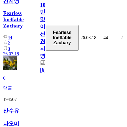
견지명
1000
번
Fearless
맞
Ineffable
Zachary
이
Fearless
선
44
26.03.18
44
2
Ineffable
견
Zachary
2
지
0
26.03.18
명
[
6
]
6
댓글
194507
산수유
나오미