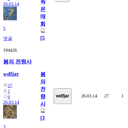
찍
26.03.14
은
매
화
5
[
5
]
댓글
194426
봄의 전령사
wdfjar
봄
의
27
전
1
26.03.14
27
1
wdfjar
령
0
26.03.14
사
[
3
]
3