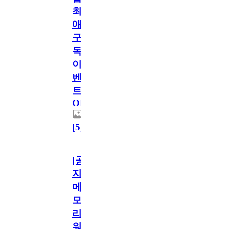
최
애
구
독
이
벤
트
OPEN!
[
5
]
[공
지]
메
모
리
워