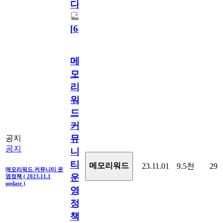
다.
[
64
]
메
모
리
워
드
커
뮤
공지
공지
니
티
메모리워드
23.11.01
9.5천
29
메모리워드 커뮤니티 운
운
영정책 ( 2023.11.1
update )
영
정
책