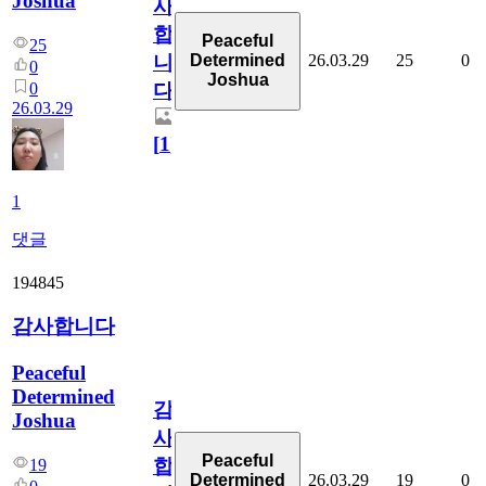
Joshua
사
합
Peaceful
25
26.03.29
25
0
Determined
니
0
Joshua
0
다
26.03.29
[
1
]
1
댓글
194845
감사합니다
Peaceful
Determined
감
Joshua
사
Peaceful
합
19
26.03.29
19
0
Determined