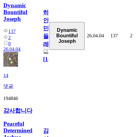
Dynamic
Bountiful
하
Joseph
얀
민
Dynamic
137
26.04.04
137
2
Bountiful
들
2
Joseph
0
레
26.04.04
[
14
]
14
댓글
194846
감사합니다
Peaceful
Determined
감