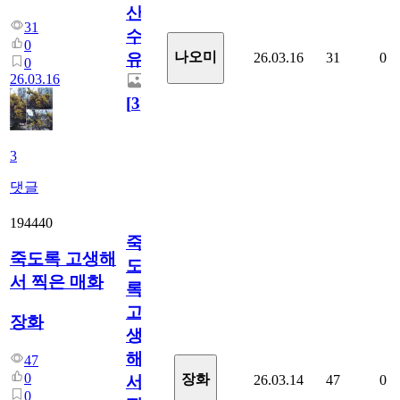
산
31
수
0
나오미
26.03.16
31
0
유
0
26.03.16
[
3
]
3
댓글
194440
죽
죽도록 고생해
도
서 찍은 매화
록
고
장화
생
해
47
0
장화
26.03.14
47
0
서
0