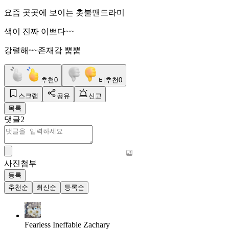
요즘 곳곳에 보이는 촛불맨드라미
색이 진짜 이쁘다~~
강렬해~~존재감 뿜뿜
추천
0
비추천
0
스크랩
공유
신고
목록
댓글
2
사진첨부
등록
추천순
최신순
등록순
Fearless Ineffable Zachary