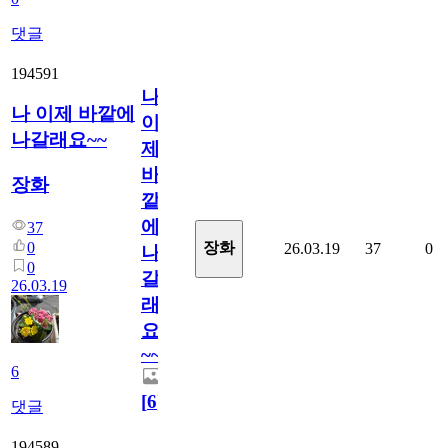
댓글
194591
나
나 이제 바깥에
이
나갈래요~~
제
바
장화
깥
에
37
0
장화
26.03.19
37
0
나
0
갈
26.03.19
래
요
~~
6
[
6
]
댓글
194589