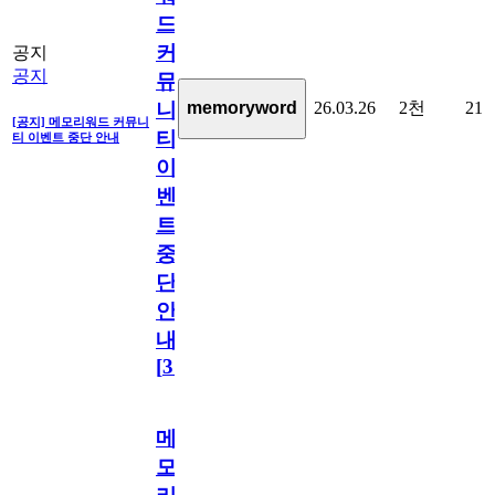
드
커
공지
공지
뮤
26.03.26
2천
21
memoryword
니
[공지] 메모리워드 커뮤니
티
티 이벤트 중단 안내
이
벤
트
중
단
안
내
[
31
]
메
모