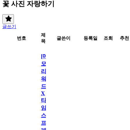
꽃 사진 자랑하기
글쓰기
제
번호
글쓴이
등록일
조회
추천
목
[메
모
리
워
드
X
타
임
스
프