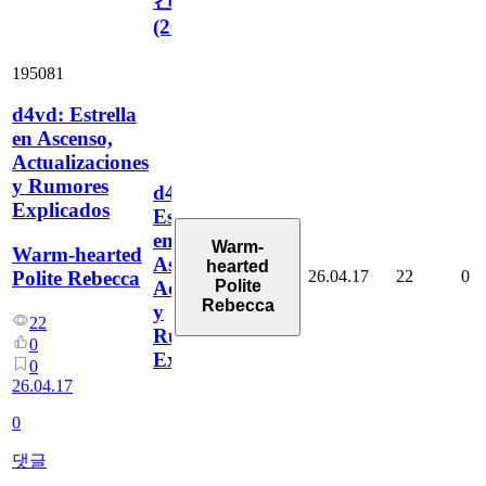
건
(2026)
195081
d4vd: Estrella
en Ascenso,
Actualizaciones
y Rumores
d4vd:
Explicados
Estrella
en
Warm-
Warm-hearted
Ascenso,
hearted
26.04.17
22
0
Polite Rebecca
Polite
Actualizaciones
Rebecca
y
22
Rumores
0
Explicados
0
26.04.17
0
댓글