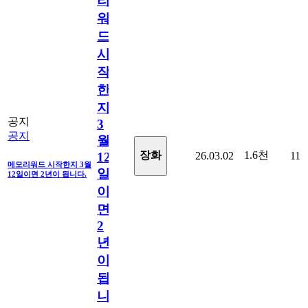
리
워
드
시
작
한
지
공지
3
공지
월
1.6천
장화
26.03.02
11
12
메모리워드 시작한지 3월
일
12일이면 2년이 됩니다.
이
면
2
년
이
됩
니