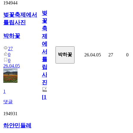
194944
벚
벚꽃축제에서
꽃
튤립사진
축
박하꽃
제
에
27
서
0
박하꽃
26.04.05
27
0
튤
0
26.04.05
립
사
진
1
[
1
]
댓글
194931
하얀민들레