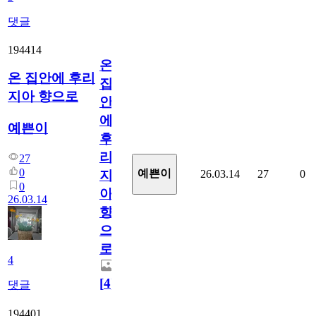
댓글
194414
온
온 집안에 후리
집
지아 향으로
안
에
예쁜이
후
리
27
0
예쁜이
26.03.14
27
0
지
0
아
26.03.14
향
으
로
4
[
4
]
댓글
194401