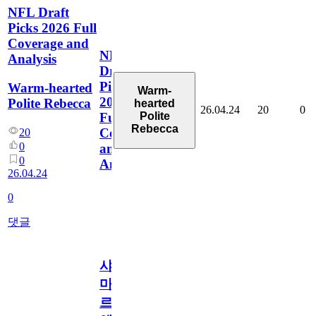
NFL Draft
Picks 2026 Full
Coverage and
NFL
Analysis
Draft
Picks
Warm-hearted
Warm-
2026
Polite Rebecca
hearted
26.04.24
20
0
Polite
Full
Rebecca
Coverage
20
0
and
0
Analysis
26.04.24
0
댓글
샤
마
르