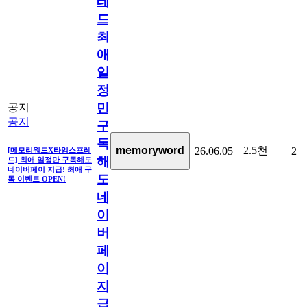
레
드]
최
애
일
정
만
공지
공지
구
독
2.5천
memoryword
26.06.05
2
[메모리워드X타임스프레
해
드] 최애 일정만 구독해도
네이버페이 지급! 최애 구
도
독 이벤트 OPEN!
네
이
버
페
이
지
급!