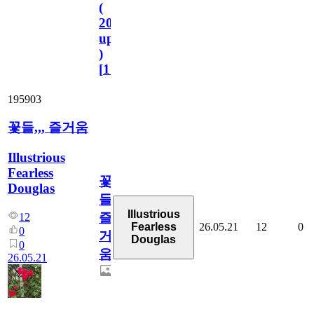
(
2023.11.1
update
)
[
110
]
195903
꽃들,,, 즐거움
Illustrious
Fearless
꽃
Douglas
들,,,
Illustrious
즐
12
26.05.21
12
0
Fearless
0
거
Douglas
0
움
26.05.21