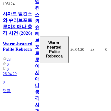
엘
195124
킨
샤마르 엘킨스
스
와 슈리브포트
와
루이지애나 총
슈
격 사건 (2026)
리
브
Warm-
Warm-hearted
포
hearted
Polite Rebecca
26.04.20
23
0
Polite
트
Rebecca
루
23
0
이
0
지
26.04.20
애
0
나
댓글
총
격
사