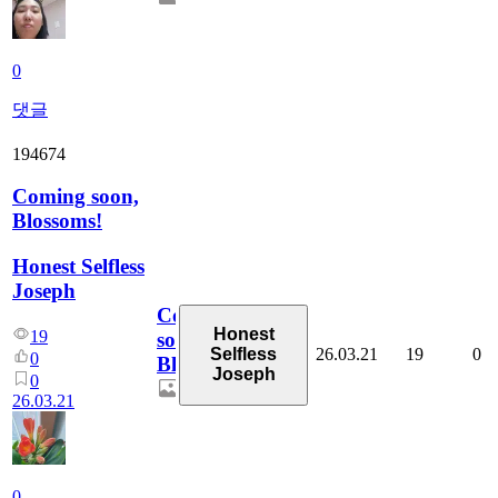
0
댓글
194674
Coming soon,
Blossoms!
Honest Selfless
Joseph
Coming
Honest
19
soon,
26.03.21
19
0
Selfless
0
Blossoms!
Joseph
0
26.03.21
0