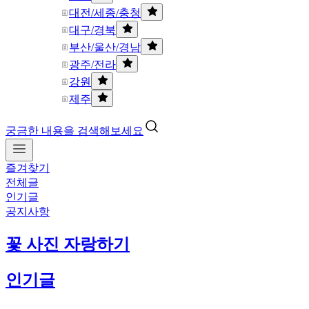
대전/세종/충청
대구/경북
부산/울산/경남
광주/전라
강원
제주
궁금한 내용을 검색해보세요
즐겨찾기
전체글
인기글
공지사항
꽃 사진 자랑하기
인기글