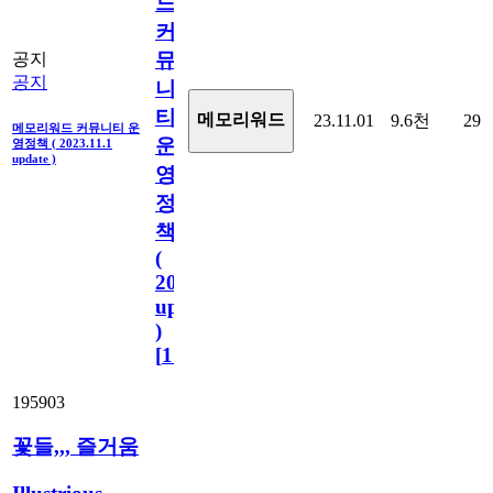
드
커
뮤
공지
공지
니
티
메모리워드
23.11.01
9.6천
29
메모리워드 커뮤니티 운
운
영정책 ( 2023.11.1
update )
영
정
책
(
2023.11.1
update
)
[
110
]
195903
꽃들,,, 즐거움