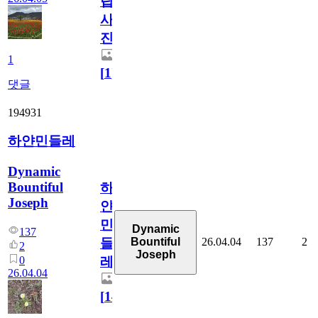
립
사
진
1
[
1
]
댓글
194931
하얀민들레
Dynamic
Bountiful
하
Joseph
얀
민
Dynamic
137
26.04.04
137
2
Bountiful
들
2
Joseph
0
레
26.04.04
[
14
]