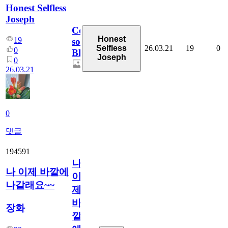
Honest Selfless
Joseph
Coming
Honest
19
soon,
26.03.21
19
0
Selfless
0
Blossoms!
Joseph
0
26.03.21
0
댓글
194591
나
나 이제 바깥에
이
나갈래요~~
제
바
장화
깥