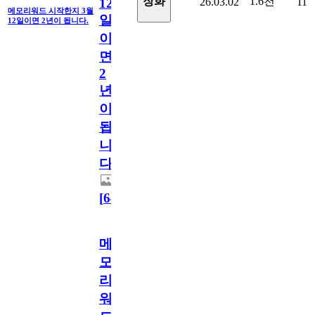
1.6천
장화
26.03.02
11
12
메모리워드 시작한지 3월
일
12일이면 2년이 됩니다.
이
면
2
년
이
됩
니
다.
[
64
]
메
모
리
워