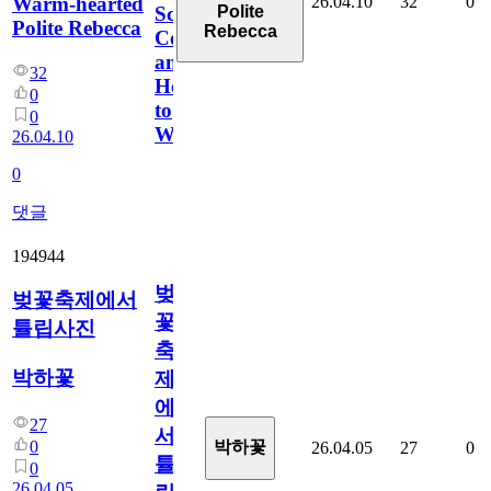
26.04.10
32
0
Warm-hearted
Polite
Scores,
Polite Rebecca
Rebecca
Coverage,
and
32
How
0
to
0
Watch
26.04.10
0
댓글
194944
벚
벚꽃축제에서
꽃
튤립사진
축
박하꽃
제
에
27
서
0
박하꽃
26.04.05
27
0
튤
0
26.04.05