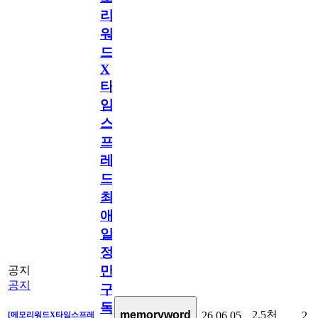
리
워
드
X
타
임
스
프
레
드]
최
애
일
정
만
공지
공지
구
독
2.5천
memoryword
26.06.05
2
[메모리워드X타임스프레