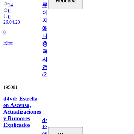
Rebecca
루
24
0
이
0
지
26.04.20
애
0
나
댓글
총
격
사
건
(2026)
195081
d4vd: Estrella
en Ascenso,
Actualizaciones
y Rumores
d4vd:
Explicados
Estrella
en