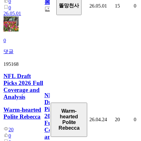
봄
0
똘망천사
26.05.01
15
0
0
26.05.01
0
댓글
195168
NFL Draft
Picks 2026 Full
Coverage and
NFL
Analysis
Draft
Picks
Warm-hearted
Warm-
2026
Polite Rebecca
hearted
26.04.24
20
0
Polite
Full
Rebecca
Coverage
20
0
and