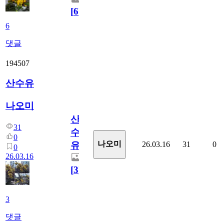
[
6
]
6
댓글
194507
산수유
나오미
산
31
수
0
나오미
26.03.16
31
0
유
0
26.03.16
[
3
]
3
댓글