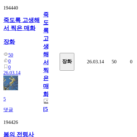
194440
죽
죽도록 고생해
도
서 찍은 매화
록
고
장화
생
해
50
0
장화
26.03.14
50
0
서
0
찍
26.03.14
은
매
화
5
[
5
]
댓글
194426
봄의 전령사