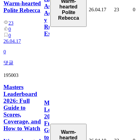
Warm-
Warm-hearted
Ascenso,
hearted
26.04.17
23
0
Polite Rebecca
Polite
Actualizaciones
Rebecca
y
23
Rumores
0
Explicados
0
26.04.17
0
댓글
195003
Masters
Leaderboard
2026: Full
Masters
Guide to
Leaderboard
Scores,
2026:
Coverage, and
Full
How to Watch
Guide
Warm-
to
hearted