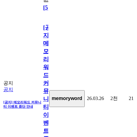
[
5
]
[공
지]
메
모
리
워
드
커
공지
공지
뮤
26.03.26
2천
21
memoryword
니
[공지] 메모리워드 커뮤니
티
티 이벤트 중단 안내
이
벤
트