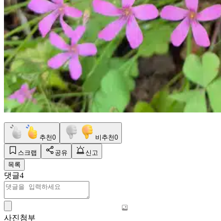
추천
0
비추천
0
스크랩
공유
신고
목록
댓글
4
사진첨부