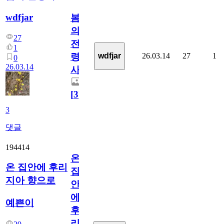
wdfjar
봄
의
27
전
1
26.03.14
27
1
wdfjar
령
0
26.03.14
사
[
3
]
3
댓글
194414
온
온 집안에 후리
집
지아 향으로
안
에
예쁜이
후
리