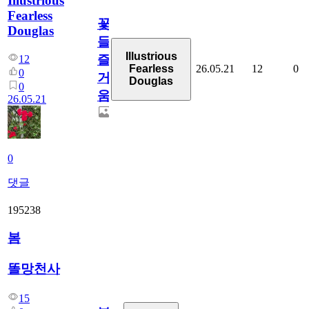
Illustrious
Fearless
꽃
Douglas
들,,,
Illustrious
즐
12
26.05.21
12
0
Fearless
0
거
Douglas
0
움
26.05.21
0
댓글
195238
봄
똘망천사
15