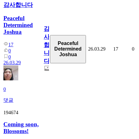
감사합니다
Peaceful
Determined
감
Joshua
사
Peaceful
합
17
26.03.29
17
0
Determined
0
니
Joshua
0
다
26.03.29
0
댓글
194674
Coming soon,
Blossoms!