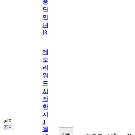
중
단
안
내
[
31
]
메
모
리
워
드
시
작
한
지
공지
3
공지
월