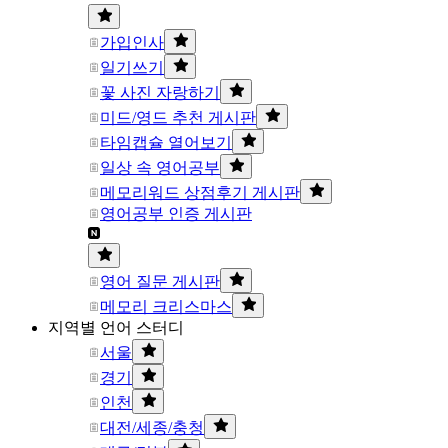
가입인사
일기쓰기
꽃 사진 자랑하기
미드/영드 추천 게시판
타임캡슐 열어보기
일상 속 영어공부
메모리워드 상점후기 게시판
영어공부 인증 게시판
영어 질문 게시판
메모리 크리스마스
지역별 언어 스터디
서울
경기
인천
대전/세종/충청