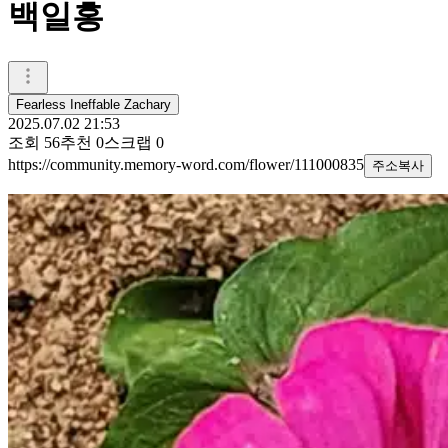
백일홍
Fearless Ineffable Zachary
2025.07.02 21:53
조회
56
추천
0
스크랩
0
https://community.memory-word.com/flower/111000835
주소복사