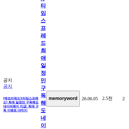
타
임
스
프
레
드]
최
애
일
정
만
공지
공지
구
독
2.5천
memoryword
26.06.05
2
[메모리워드X타임스프레
해
드] 최애 일정만 구독해도
네이버페이 지급! 최애 구
도
독 이벤트 OPEN!
네
이