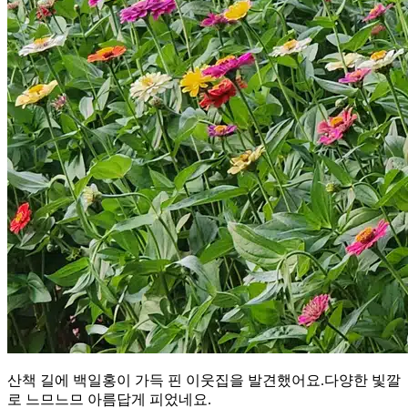
산책 길에 백일홍이 가득 핀 이웃집을 발견했어요.다양한 빛깔
로 느므느므 아름답게 피었네요.