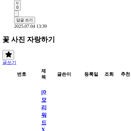
0
답글 쓰기
2025.07.04 13:39
꽃 사진 자랑하기
글쓰기
제
번호
글쓴이
등록일
조회
추천
목
[메
모
리
워
드
X