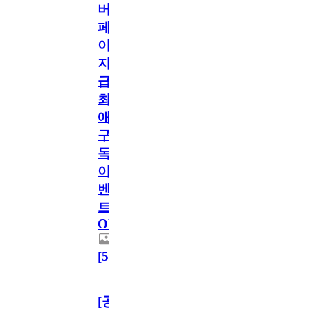
버
페
이
지
급!
최
애
구
독
이
벤
트
OPEN!
[
5
]
[공