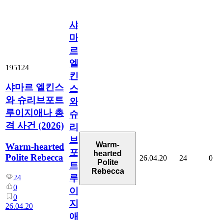
샤
마
르
엘
195124
킨
샤마르 엘킨스
스
와 슈리브포트
와
루이지애나 총
슈
격 사건 (2026)
리
브
Warm-
Warm-hearted
포
hearted
Polite Rebecca
26.04.20
24
0
Polite
트
Rebecca
루
24
0
이
0
지
26.04.20
애