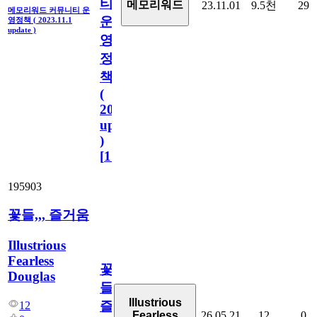
티
메모리워드
23.11.01
9.5천
29
메모리워드 커뮤니티 운
운
영정책 ( 2023.11.1
update )
영
정
책
(
2023.11.1
update
)
[
110
]
195903
꽃들,,, 즐거움
Illustrious
Fearless
꽃
Douglas
들,,,
Illustrious
즐
12
26.05.21
12
0
Fearless