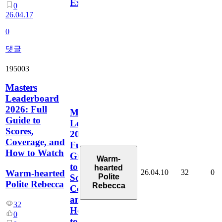
Explicados
0
26.04.17
0
댓글
195003
Masters
Leaderboard
2026: Full
Masters
Guide to
Leaderboard
Scores,
2026:
Coverage, and
Full
How to Watch
Guide
Warm-
to
hearted
26.04.10
32
0
Warm-hearted
Polite
Scores,
Polite Rebecca
Rebecca
Coverage,
and
32
How
0
to