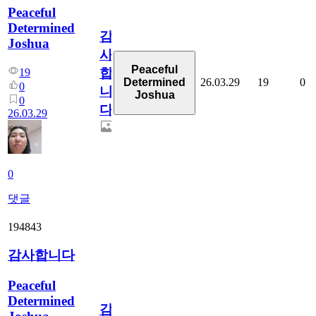
Peaceful
Determined
감
Joshua
사
Peaceful
합
19
26.03.29
19
0
Determined
0
니
Joshua
0
다
26.03.29
0
댓글
194843
감사합니다
Peaceful
Determined
감