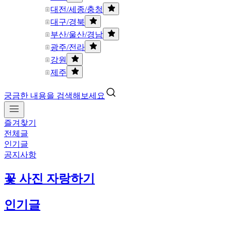
대전/세종/충청
대구/경북
부산/울산/경남
광주/전라
강원
제주
궁금한 내용을 검색해보세요
즐겨찾기
전체글
인기글
공지사항
꽃 사진 자랑하기
인기글