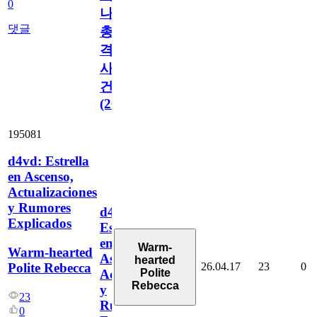
0
나
댓글
총
격
사
건
(2026)
195081
d4vd: Estrella
en Ascenso,
Actualizaciones
y Rumores
d4vd:
Explicados
Estrella
en
Warm-
Warm-hearted
Ascenso,
hearted
26.04.17
23
0
Polite Rebecca
Polite
Actualizaciones
Rebecca
y
23
Rumores
0