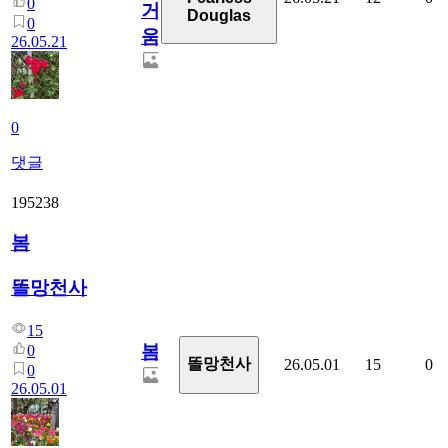
0
거
Douglas
0
움
26.05.21
0
댓글
195238
봄
똘망천사
15
봄
0
똘망천사
26.05.01
15
0
0
26.05.01