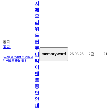
지]
메
모
리
워
드
커
공지
공지
뮤
26.03.26
2천
21
memoryword
니
[공지] 메모리워드 커뮤니
티
티 이벤트 중단 안내
이
벤
트
중
단
안
내