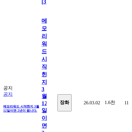
[
31
]
메
모
리
워
드
시
작
한
지
공지
3
공지
월
1.6천
장화
26.03.02
11
12
메모리워드 시작한지 3월
일
12일이면 2년이 됩니다.
이
면