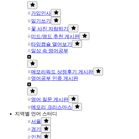
가입인사
일기쓰기
꽃 사진 자랑하기
미드/영드 추천 게시판
타임캡슐 열어보기
일상 속 영어공부
메모리워드 상점후기 게시판
영어공부 인증 게시판
영어 질문 게시판
메모리 크리스마스
지역별 언어 스터디
서울
경기
인천