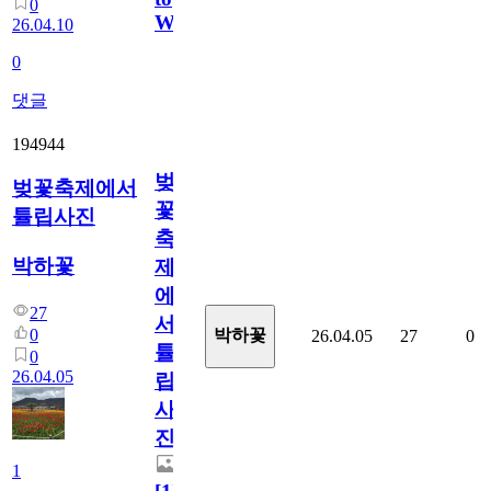
0
Watch
26.04.10
0
댓글
194944
벚
벚꽃축제에서
꽃
튤립사진
축
박하꽃
제
에
27
서
0
박하꽃
26.04.05
27
0
튤
0
26.04.05
립
사
진
1