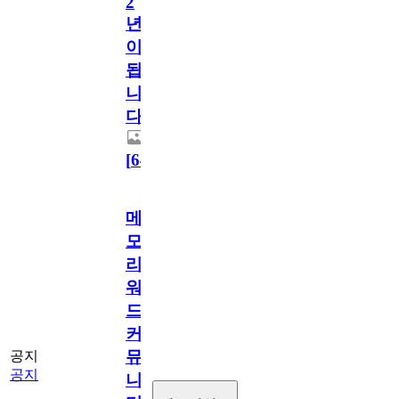
2
년
이
됩
니
다.
[
64
]
메
모
리
워
드
커
뮤
공지
공지
니