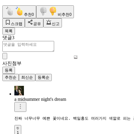
추천
0
비추천
0
스크랩
공유
신고
목록
댓글
3
사진첨부
등록
추천순
최신순
등록순
a midsummer night's dream
진짜 너무너무 예쁜 꽃이네요. 백일홍도 여러가지 색깔로 피는 
1