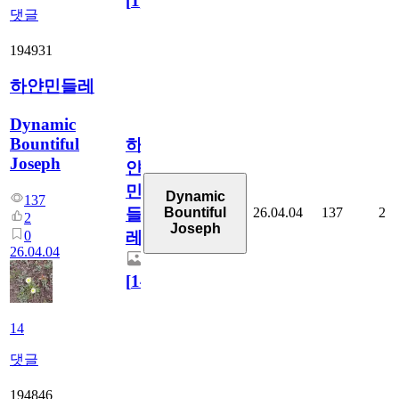
[
1
]
댓글
194931
하얀민들레
Dynamic
Bountiful
하
Joseph
얀
민
Dynamic
137
26.04.04
137
2
Bountiful
들
2
Joseph
0
레
26.04.04
[
14
]
14
댓글
194846