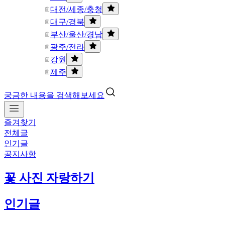
대전/세종/충청
대구/경북
부산/울산/경남
광주/전라
강원
제주
궁금한 내용을 검색해보세요
즐겨찾기
전체글
인기글
공지사항
꽃 사진 자랑하기
인기글