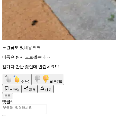
노란꽃도 있네용ㅋㅋ
이름은 뭔지 모르겠는데~~
길가다 만난 꽃인데 반갑네요!!!
추천
0
비추천
0
스크랩
공유
신고
목록
댓글
6