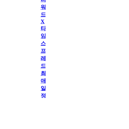
워
드
X
타
임
스
프
레
드]
최
애
일
정
만
공지
공지
구
독
2.5천
memoryword
26.06.05
2
[메모리워드X타임스프레
해
드] 최애 일정만 구독해도