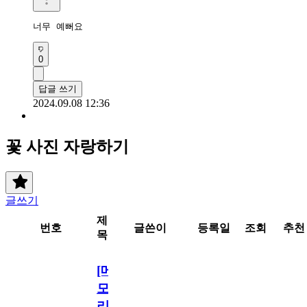
너무 예뻐요 
0
답글 쓰기
2024.09.08 12:36
꽃 사진 자랑하기
글쓰기
제
번호
글쓴이
등록일
조회
추천
목
[메
모
리