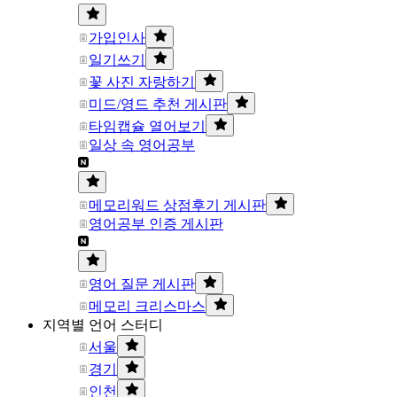
가입인사
일기쓰기
꽃 사진 자랑하기
미드/영드 추천 게시판
타임캡슐 열어보기
일상 속 영어공부
메모리워드 상점후기 게시판
영어공부 인증 게시판
영어 질문 게시판
메모리 크리스마스
지역별 언어 스터디
서울
경기
인천