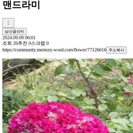
맨드라미
남산골선비
2024.09.09 06:01
조회
26
추천
0
스크랩
0
https://community.memory-word.com/flower/77126616
주소복사