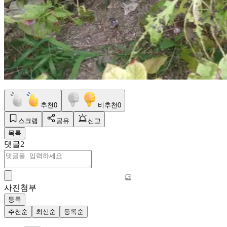
추천
0
비추천
0
스크랩
공유
신고
목록
댓글
2
사진첨부
등록
추천순
최신순
등록순