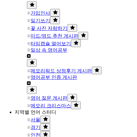
가입인사
일기쓰기
꽃 사진 자랑하기
미드/영드 추천 게시판
타임캡슐 열어보기
일상 속 영어공부
메모리워드 상점후기 게시판
영어공부 인증 게시판
영어 질문 게시판
메모리 크리스마스
지역별 언어 스터디
서울
경기
인천