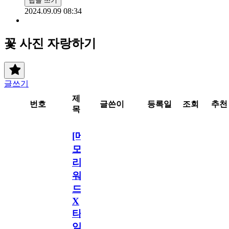
답글 쓰기
2024.09.09 08:34
꽃 사진 자랑하기
글쓰기
제
번호
글쓴이
등록일
조회
추천
목
[메
모
리
워
드
X
타
임