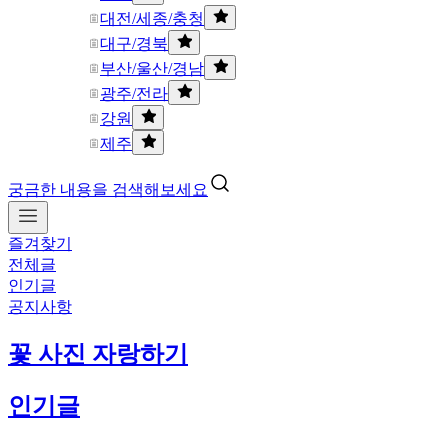
대전/세종/충청
대구/경북
부산/울산/경남
광주/전라
강원
제주
궁금한 내용을 검색해보세요
즐겨찾기
전체글
인기글
공지사항
꽃 사진 자랑하기
인기글