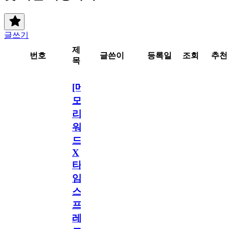
글쓰기
제
번호
글쓴이
등록일
조회
추천
목
[메
모
리
워
드
X
타
임
스
프
레