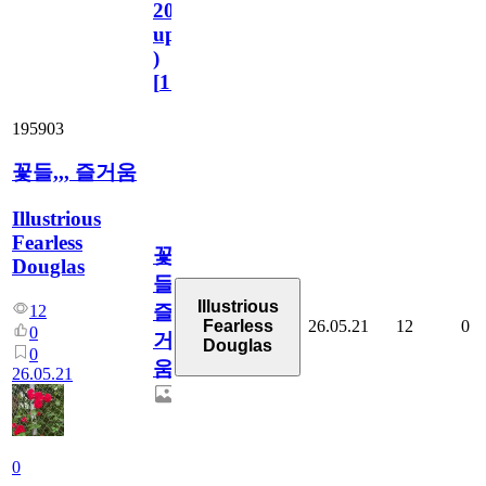
2023.11.1
update
)
[
110
]
195903
꽃들,,, 즐거움
Illustrious
Fearless
꽃
Douglas
들,,,
Illustrious
즐
12
26.05.21
12
0
Fearless
0
거
Douglas
0
움
26.05.21
0