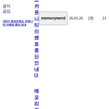
커
공지
공지
뮤
26.03.26
2천
21
memoryword
니
[공지] 메모리워드 커뮤니
티
티 이벤트 중단 안내
이
벤
트
중
단
안
내
[
31
]
메
모
리