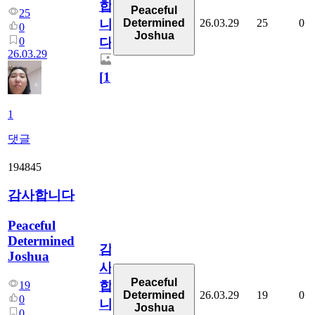
합
Peaceful
25
26.03.29
25
0
Determined
니
0
Joshua
0
다
26.03.29
[
1
]
1
댓글
194845
감사합니다
Peaceful
Determined
감
Joshua
사
Peaceful
합
19
26.03.29
19
0
Determined
0
니
Joshua
0