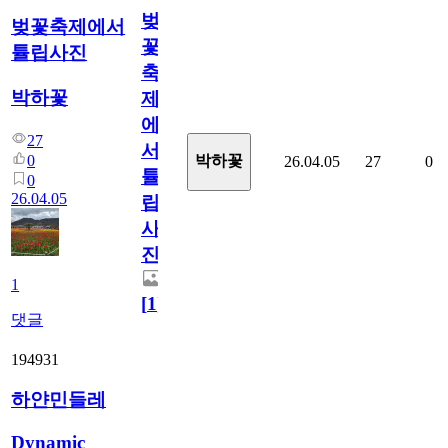
벚
벚꽃축제에서
꽃
튤립사진
축
박하꽃
제
에
27
서
0
박하꽃
26.04.05
27
0
튤
0
26.04.05
립
사
진
1
[
1
]
댓글
194931
하얀민들레
Dynamic