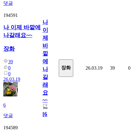
댓글
194591
나
나 이제 바깥에
이
나갈래요~~
제
바
장화
깥
에
39
0
장화
26.03.19
39
0
나
0
갈
26.03.19
래
요
~~
6
[
6
]
댓글
194589