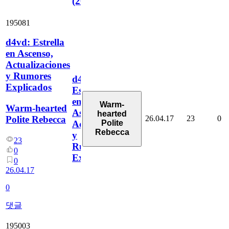
(2026)
195081
d4vd: Estrella
en Ascenso,
Actualizaciones
y Rumores
d4vd:
Explicados
Estrella
en
Warm-
Warm-hearted
Ascenso,
hearted
26.04.17
23
0
Polite Rebecca
Polite
Actualizaciones
Rebecca
y
23
Rumores
0
Explicados
0
26.04.17
0
댓글
195003