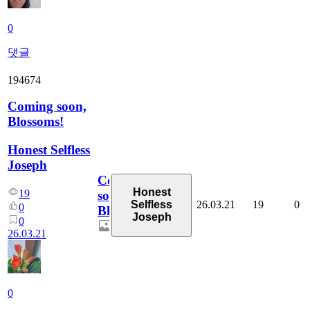
0
댓글
194674
Coming soon,
Blossoms!
Honest Selfless
Joseph
Coming
Honest
19
soon,
26.03.21
19
0
Selfless
0
Blossoms!
Joseph
0
26.03.21
0