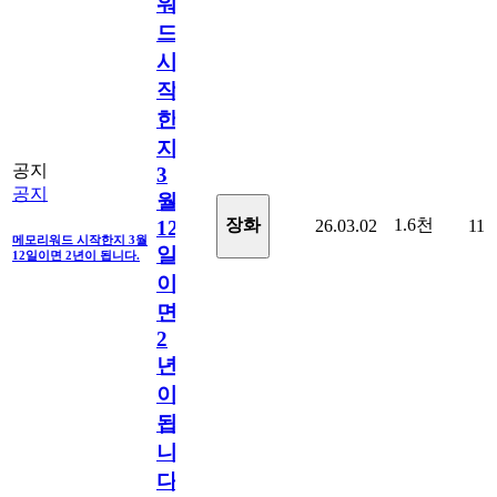
워
드
시
작
한
지
공지
3
공지
월
1.6천
장화
26.03.02
11
12
메모리워드 시작한지 3월
일
12일이면 2년이 됩니다.
이
면
2
년
이
됩
니
다.