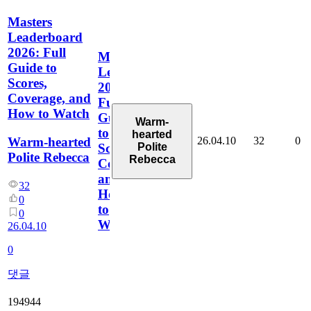
Masters
Leaderboard
2026: Full
Masters
Guide to
Leaderboard
Scores,
2026:
Coverage, and
Full
How to Watch
Guide
Warm-
to
hearted
26.04.10
32
0
Warm-hearted
Polite
Scores,
Polite Rebecca
Rebecca
Coverage,
and
32
How
0
to
0
Watch
26.04.10
0
댓글
194944