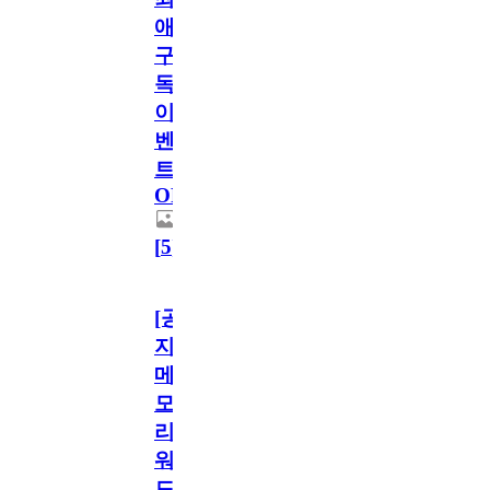
애
구
독
이
벤
트
OPEN!
[
5
]
[공
지]
메
모
리
워
드