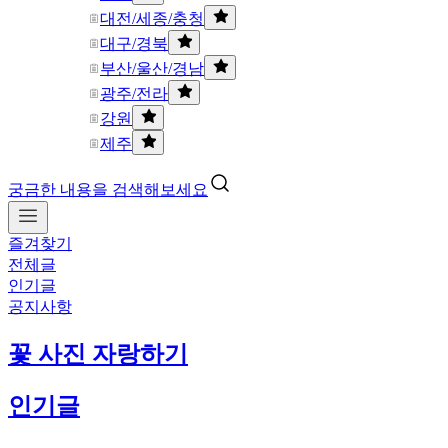
대전/세종/충청
대구/경북
부산/울산/경남
광주/전라
강원
제주
궁금한 내용을 검색해보세요
즐겨찾기
전체글
인기글
공지사항
꽃 사진 자랑하기
인기글