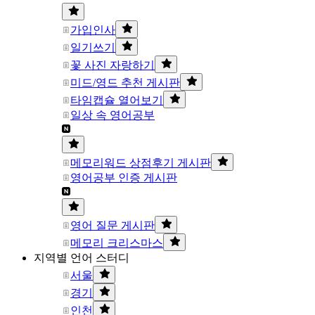
가입인사
일기쓰기
꽃 사진 자랑하기
미드/영드 추천 게시판
타임캡슐 열어보기
일상 속 영어공부
메모리워드 상점후기 게시판
영어공부 인증 게시판
영어 질문 게시판
메모리 크리스마스
지역별 언어 스터디
서울
경기
인천