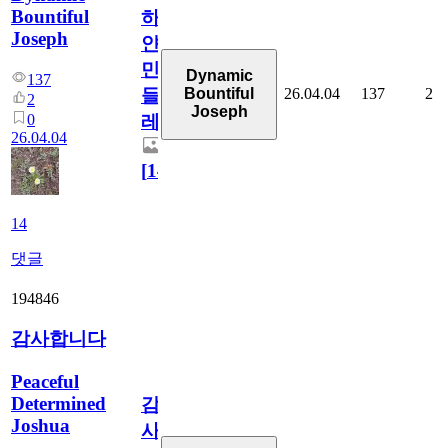
Bountiful
하
Joseph
얀
민
Dynamic
137
26.04.04
137
2
Bountiful
들
2
Joseph
0
레
26.04.04
[
14
]
14
댓글
194846
감사합니다
Peaceful
Determined
감
Joshua
사