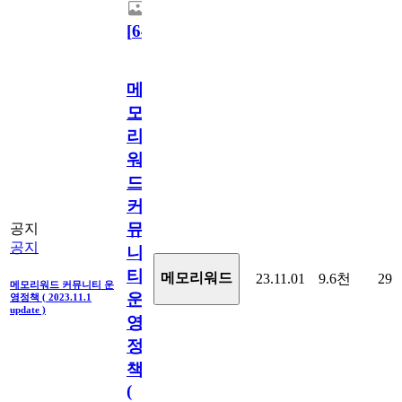
[
64
]
메
모
리
워
드
커
뮤
공지
공지
니
티
메모리워드
23.11.01
9.6천
29
메모리워드 커뮤니티 운
운
영정책 ( 2023.11.1
update )
영
정
책
(