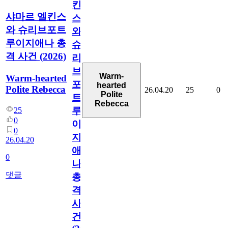
킨
샤마르 엘킨스
스
와 슈리브포트
와
루이지애나 총
슈
격 사건 (2026)
리
브
Warm-
Warm-hearted
포
hearted
Polite Rebecca
26.04.20
25
0
Polite
트
Rebecca
루
25
0
이
0
지
26.04.20
애
0
나
댓글
총
격
사
건