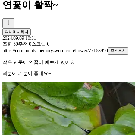
연꽃이 활짝~
여니미니화니
2024.09.09 10:31
조회
59
추천
0
스크랩
0
https://community.memory-word.com/flower/77168950
주소복사
작은 연못에 연꽃이 예쁘게 폈어요
덕분에 기분이 좋네요~