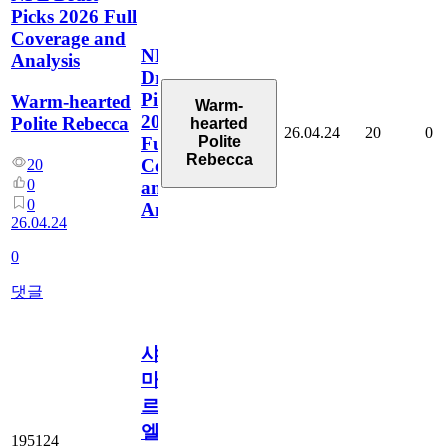
Picks 2026 Full
Coverage and
NFL
Analysis
Draft
Picks
Warm-hearted
Warm-
2026
Polite Rebecca
hearted
26.04.24
20
0
Polite
Full
Rebecca
Coverage
20
0
and
0
Analysis
26.04.24
0
댓글
샤
마
르
엘
195124