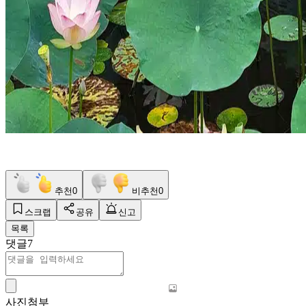
추천
0
비추천
0
스크랩
공유
신고
목록
댓글
7
사진첨부