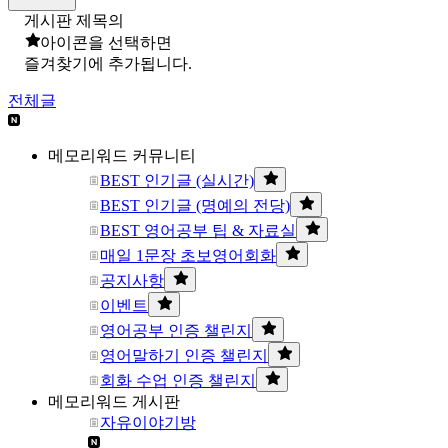
게시판 제목의
아이콘을 선택하면
즐겨찾기에 추가됩니다.
전체글
메모리워드 커뮤니티
BEST 인기글 (실시간)
BEST 인기글 (명예의 전당)
BEST 영어공부 팁 & 자료실
매일 1문장 초보영어회화
공지사항
이벤트
영어공부 인증 챌린지
영어말하기 인증 챌린지
회화 수업 인증 챌린지
메모리워드 게시판
자유이야기방