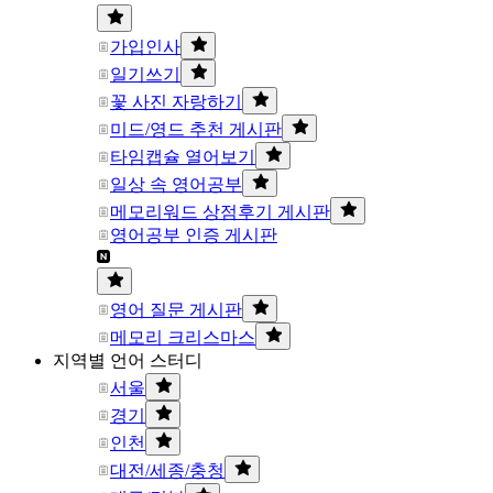
가입인사
일기쓰기
꽃 사진 자랑하기
미드/영드 추천 게시판
타임캡슐 열어보기
일상 속 영어공부
메모리워드 상점후기 게시판
영어공부 인증 게시판
영어 질문 게시판
메모리 크리스마스
지역별 언어 스터디
서울
경기
인천
대전/세종/충청