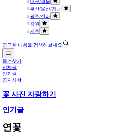
대구/경북
부산/울산/경남
광주/전라
강원
제주
궁금한 내용을 검색해보세요
즐겨찾기
전체글
인기글
공지사항
꽃 사진 자랑하기
인기글
연꽃