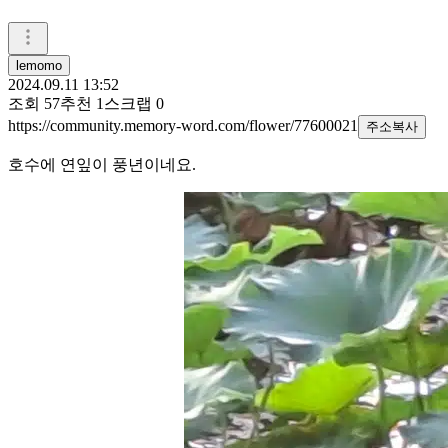
lemomo
2024.09.11 13:52
조회
57
추천
1
스크랩
0
https://community.memory-word.com/flower/77600021
주소복사
호수에 연잎이 풍년이네요.