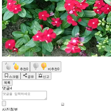
추천
0
비추천
0
스크랩
공유
신고
목록
댓글
4
사진첨부