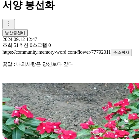
서양 봉선화
남산골선비
2024.09.12 12:47
조회
51
추천
0
스크랩
0
https://community.memory-word.com/flower/77792011
주소복사
꽃말 : 나의사랑은 당신보다 깊다