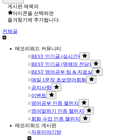
게시판 제목의
아이콘을 선택하면
즐겨찾기에 추가됩니다.
전체글
메모리워드 커뮤니티
BEST 인기글 (실시간)
BEST 인기글 (명예의 전당)
BEST 영어공부 팁 & 자료실
매일 1문장 초보영어회화
공지사항
이벤트
영어공부 인증 챌린지
영어말하기 인증 챌린지
회화 수업 인증 챌린지
메모리워드 게시판
자유이야기방