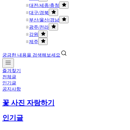
대전/세종/충청
대구/경북
부산/울산/경남
광주/전라
강원
제주
궁금한 내용을 검색해보세요
즐겨찾기
전체글
인기글
공지사항
꽃 사진 자랑하기
인기글