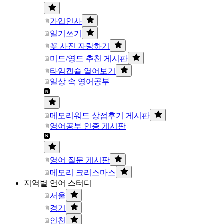
가입인사
일기쓰기
꽃 사진 자랑하기
미드/영드 추천 게시판
타임캡슐 열어보기
일상 속 영어공부
메모리워드 상점후기 게시판
영어공부 인증 게시판
영어 질문 게시판
메모리 크리스마스
지역별 언어 스터디
서울
경기
인천