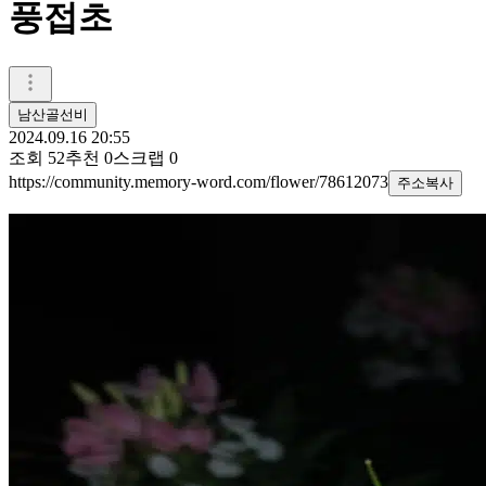
풍접초
남산골선비
2024.09.16 20:55
조회
52
추천
0
스크랩
0
https://community.memory-word.com/flower/78612073
주소복사