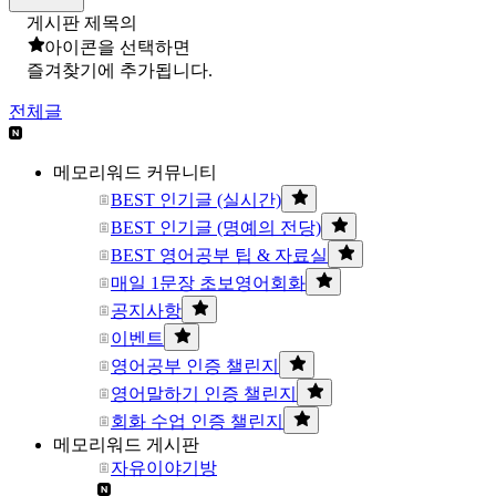
게시판 제목의
아이콘을 선택하면
즐겨찾기에 추가됩니다.
전체글
메모리워드 커뮤니티
BEST 인기글 (실시간)
BEST 인기글 (명예의 전당)
BEST 영어공부 팁 & 자료실
매일 1문장 초보영어회화
공지사항
이벤트
영어공부 인증 챌린지
영어말하기 인증 챌린지
회화 수업 인증 챌린지
메모리워드 게시판
자유이야기방