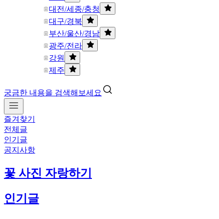
대전/세종/충청
대구/경북
부산/울산/경남
광주/전라
강원
제주
궁금한 내용을 검색해보세요
즐겨찾기
전체글
인기글
공지사항
꽃 사진 자랑하기
인기글