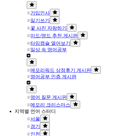
가입인사
일기쓰기
꽃 사진 자랑하기
미드/영드 추천 게시판
타임캡슐 열어보기
일상 속 영어공부
메모리워드 상점후기 게시판
영어공부 인증 게시판
영어 질문 게시판
메모리 크리스마스
지역별 언어 스터디
서울
경기
인천