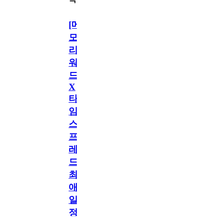
[메
모
리
워
드
X
타
임
스
프
레
드]
최
애
일
정