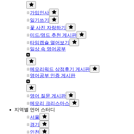
가입인사
일기쓰기
꽃 사진 자랑하기
미드/영드 추천 게시판
타임캡슐 열어보기
일상 속 영어공부
메모리워드 상점후기 게시판
영어공부 인증 게시판
영어 질문 게시판
메모리 크리스마스
지역별 언어 스터디
서울
경기
인천