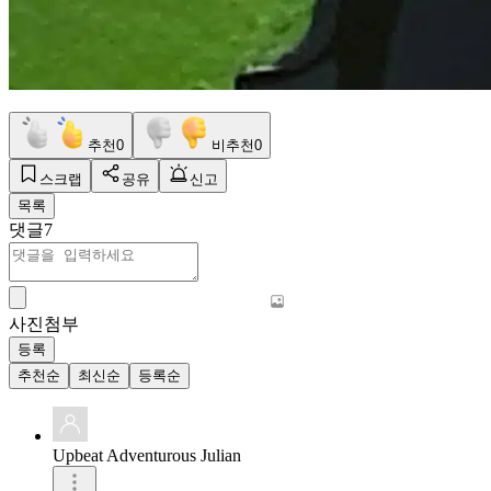
추천
0
비추천
0
스크랩
공유
신고
목록
댓글
7
사진첨부
등록
추천순
최신순
등록순
Upbeat Adventurous Julian