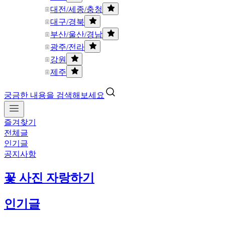
대전/세종/충청
대구/경북
부산/울산/경남
광주/전라
강원
제주
궁금한 내용을 검색해보세요
즐겨찾기
전체글
인기글
공지사항
꽃 사진 자랑하기
인기글