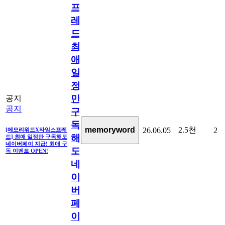
프
레
드]
최
애
일
정
만
공지
공지
구
독
2.5천
memoryword
26.06.05
2
[메모리워드X타임스프레
해
드] 최애 일정만 구독해도
네이버페이 지급! 최애 구
도
독 이벤트 OPEN!
네
이
버
페
이