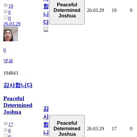
Peaceful
합
19
26.03.29
19
0
Determined
0
니
Joshua
0
다
26.03.29
0
댓글
194843
감사합니다
Peaceful
Determined
감
Joshua
사
Peaceful
합
17
26.03.29
17
0
Determined
0
니
Joshua
0