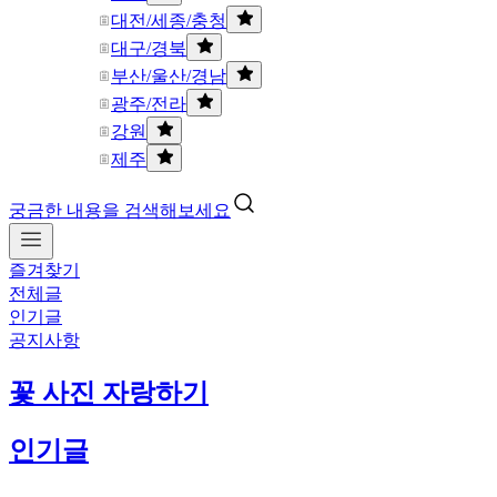
대전/세종/충청
대구/경북
부산/울산/경남
광주/전라
강원
제주
궁금한 내용을 검색해보세요
즐겨찾기
전체글
인기글
공지사항
꽃 사진 자랑하기
인기글