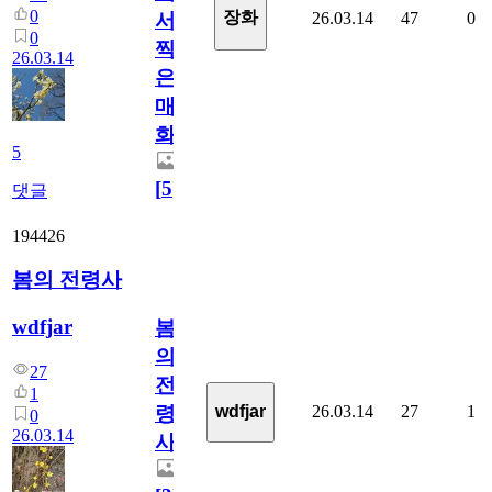
0
장화
26.03.14
47
0
서
0
찍
26.03.14
은
매
화
5
[
5
]
댓글
194426
봄의 전령사
wdfjar
봄
의
27
전
1
26.03.14
27
1
wdfjar
령
0
26.03.14
사