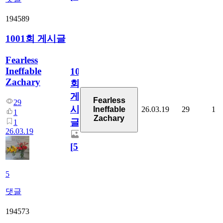
194589
1001회 게시글
Fearless
Ineffable
1001
Zachary
회
게
Fearless
29
시
26.03.19
29
1
Ineffable
1
Zachary
글
1
26.03.19
[
5
]
5
댓글
194573