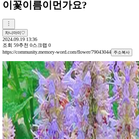
이꽃이름이먼가요?
차니마미♡
2024.09.19 13:36
조회
59
추천
0
스크랩
0
https://community.memory-word.com/flower/79043044
주소복사