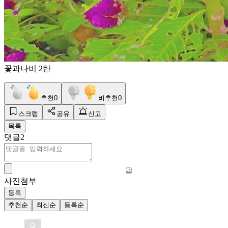
꽃과나비 2탄
추천
0
비추천
0
스크랩
공유
신고
목록
댓글
2
사진첨부
등록
추천순
최신순
등록순