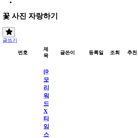
꽃 사진 자랑하기
글쓰기
제
번호
글쓴이
등록일
조회
추천
목
[메
모
리
워
드
X
타
임
스