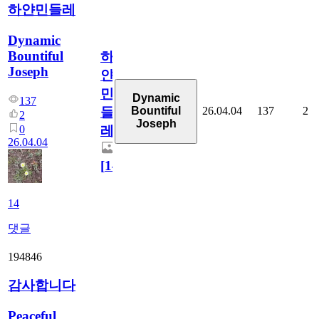
하얀민들레
Dynamic
Bountiful
하
Joseph
얀
민
Dynamic
137
26.04.04
137
2
Bountiful
들
2
Joseph
0
레
26.04.04
[
14
]
14
댓글
194846
감사합니다
Peaceful