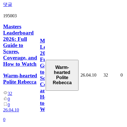
댓글
195003
Masters
Leaderboard
2026: Full
Masters
Guide to
Leaderboard
Scores,
2026:
Coverage, and
Full
How to Watch
Guide
Warm-
to
hearted
26.04.10
32
0
Warm-hearted
Polite
Scores,
Polite Rebecca
Rebecca
Coverage,
and
32
How
0
to
0
Watch
26.04.10
0