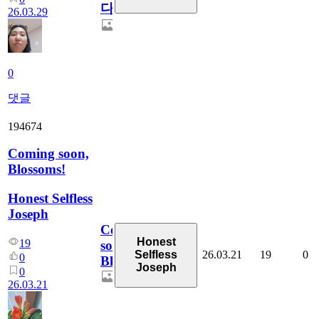
다
26.03.29
0
댓글
194674
Coming soon,
Blossoms!
Honest Selfless
Joseph
Coming
Honest
19
soon,
26.03.21
19
0
Selfless
0
Blossoms!
Joseph
0
26.03.21