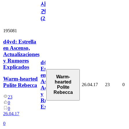
사
건
(2026)
195081
d4vd: Estrella
en Ascenso,
Actualizaciones
y Rumores
d4vd:
Explicados
Estrella
en
Warm-
Warm-hearted
Ascenso,
hearted
26.04.17
23
0
Polite Rebecca
Polite
Actualizaciones
Rebecca
y
23
Rumores
0
Explicados
0
26.04.17
0