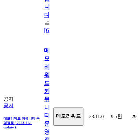
니
다.
[
64
]
메
모
리
워
드
커
뮤
공지
공지
니
티
메모리워드
23.11.01
9.5천
29
메모리워드 커뮤니티 운
운
영정책 ( 2023.11.1
update )
영
정