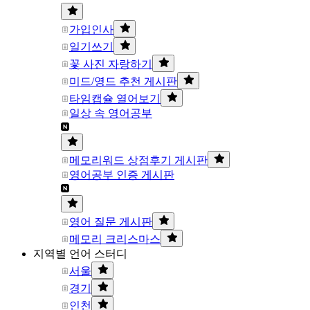
가입인사
일기쓰기
꽃 사진 자랑하기
미드/영드 추천 게시판
타임캡슐 열어보기
일상 속 영어공부
메모리워드 상점후기 게시판
영어공부 인증 게시판
영어 질문 게시판
메모리 크리스마스
지역별 언어 스터디
서울
경기
인천