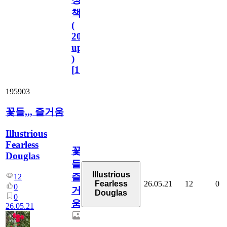
책
(
2023.11.1
update
)
[
110
]
195903
꽃들,,, 즐거움
Illustrious
Fearless
꽃
Douglas
들,,,
Illustrious
즐
12
26.05.21
12
0
Fearless
0
거
Douglas
0
움
26.05.21