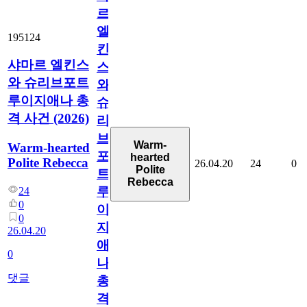
르
엘
195124
킨
샤마르 엘킨스
스
와 슈리브포트
와
루이지애나 총
슈
격 사건 (2026)
리
브
Warm-
Warm-hearted
포
hearted
Polite Rebecca
26.04.20
24
0
Polite
트
Rebecca
루
24
0
이
0
지
26.04.20
애
0
나
댓글
총
격