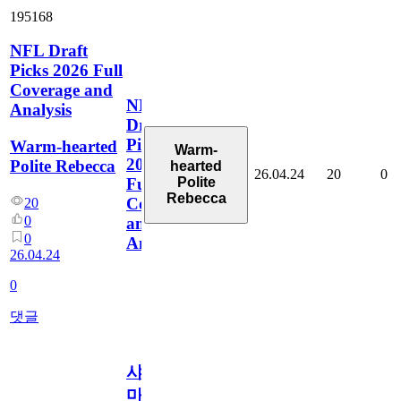
195168
NFL Draft
Picks 2026 Full
Coverage and
NFL
Analysis
Draft
Picks
Warm-hearted
Warm-
2026
Polite Rebecca
hearted
26.04.24
20
0
Polite
Full
Rebecca
Coverage
20
0
and
0
Analysis
26.04.24
0
댓글
샤
마