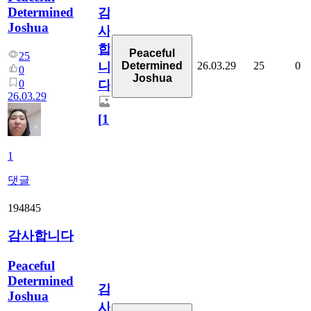
Determined
감
Joshua
사
합
Peaceful
25
26.03.29
25
0
Determined
니
0
Joshua
0
다
26.03.29
[
1
]
1
댓글
194845
감사합니다
Peaceful
Determined
감
Joshua
사