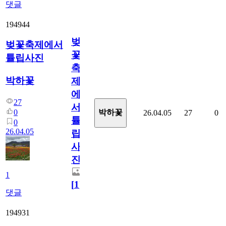
댓글
194944
벚
벚꽃축제에서
꽃
튤립사진
축
박하꽃
제
에
27
서
0
박하꽃
26.04.05
27
0
튤
0
26.04.05
립
사
진
1
[
1
]
댓글
194931