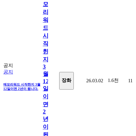
모
리
워
드
시
작
한
지
공지
3
공지
월
1.6천
장화
26.03.02
11
12
메모리워드 시작한지 3월
일
12일이면 2년이 됩니다.
이
면
2
년
이
됩