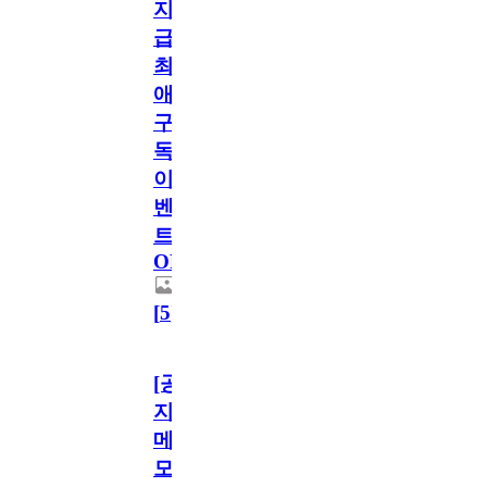
지
급!
최
애
구
독
이
벤
트
OPEN!
[
5
]
[공
지]
메
모