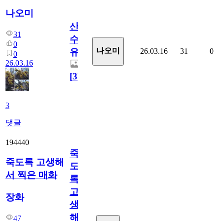
나오미
산
31
수
0
나오미
26.03.16
31
0
유
0
26.03.16
[
3
]
3
댓글
194440
죽
죽도록 고생해
도
서 찍은 매화
록
고
장화
생
해
47