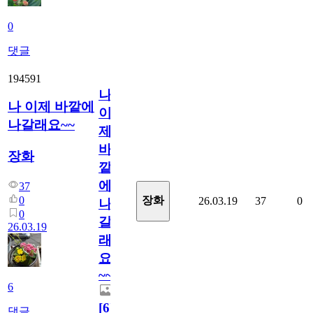
0
댓글
194591
나
나 이제 바깥에
이
나갈래요~~
제
바
장화
깥
에
37
0
장화
26.03.19
37
0
나
0
갈
26.03.19
래
요
~~
6
[
6
]
댓글