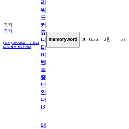
리
워
드
커
공지
공지
뮤
26.03.26
2천
21
memoryword
니
[공지] 메모리워드 커뮤니
티
티 이벤트 중단 안내
이
벤
트
중
단
안
내
[
31
]
메