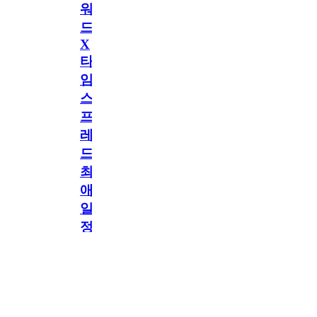
워
드
X
타
임
스
프
레
드]
최
애
일
정
공지
만
공지
구
독
[메모리워드X타임
2.5천
memoryword
26.06.05
2
스프레드] 최애 일정
해
만 구독해도 네이버
페이 지급! 최애 구