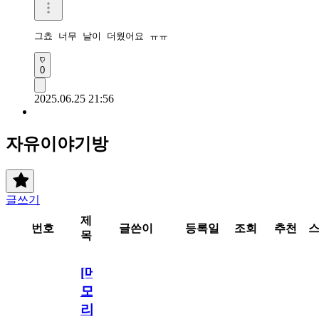
그쵸 너무 날이 더웠어요 ㅠㅠ
0
2025.06.25 21:56
자유이야기방
글쓰기
제
번호
글쓴이
등록일
조회
추천
목
[메
모
리