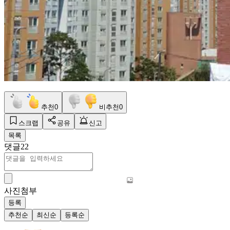
추천
0
비추천
0
스크랩
공유
신고
목록
댓글
22
사진첨부
등록
추천순
최신순
등록순