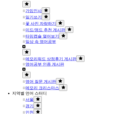
가입인사
일기쓰기
꽃 사진 자랑하기
미드/영드 추천 게시판
타임캡슐 열어보기
일상 속 영어공부
메모리워드 상점후기 게시판
영어공부 인증 게시판
영어 질문 게시판
메모리 크리스마스
지역별 언어 스터디
서울
경기
인천