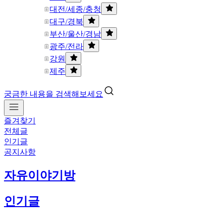
대전/세종/충청
대구/경북
부산/울산/경남
광주/전라
강원
제주
궁금한 내용을 검색해보세요
즐겨찾기
전체글
인기글
공지사항
자유이야기방
인기글