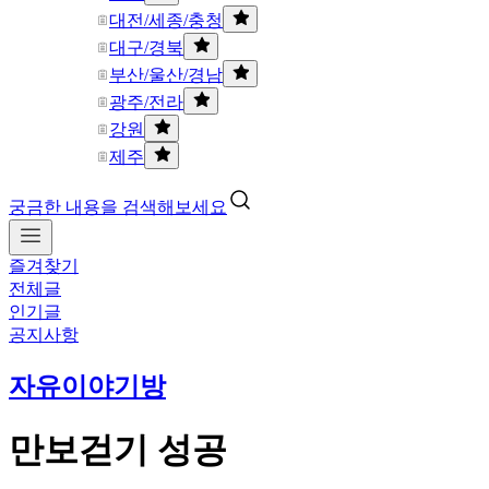
대전/세종/충청
대구/경북
부산/울산/경남
광주/전라
강원
제주
궁금한 내용을 검색해보세요
즐겨찾기
전체글
인기글
공지사항
자유이야기방
만보걷기 성공