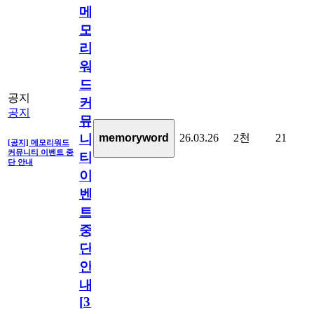
메
모
리
워
드
공지
커
공지
뮤
26.03.26
2천
21
memoryword
니
[공지] 메모리워드
커뮤니티 이벤트 중
티
단 안내
이
벤
트
중
단
안
내
[
31
]