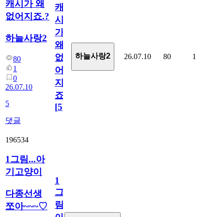
캐시가 왜
캐
없어지죠.?
시
가
하늘사랑2
왜
하늘사랑2
26.07.10
80
1
없
80
1
어
0
지
26.07.10
죠.?
5
[
5
]
댓글
196534
1그림...아
기고양이
1
그
다종선생
림...
쪼아~~~♡