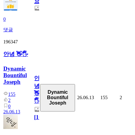
요.
0
댓글
196347
안녕 👋🖐
Dynamic
Bountiful
안
Joseph
녕
Dynamic
👋
155
26.06.13
155
2
Bountiful
2
🖐
Joseph
0
26.06.13
[
10
]