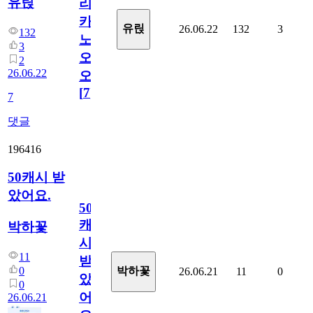
유릱
리
카
유릱
26.06.22
132
3
132
노
3
오
2
26.06.22
오!
[
7
]
7
댓글
196416
50캐시 받
았어요.
50
캐
박하꽃
시
11
받
0
박하꽃
26.06.21
11
0
았
0
어
26.06.21