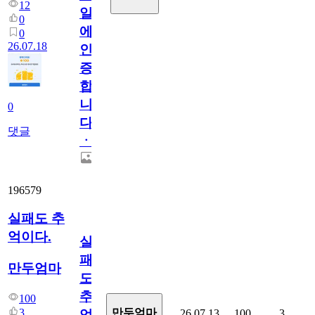
12
일
0
에
0
26.07.18
인
증
합
니
0
다
댓글
ㆍ
196579
실패도 추
억이다.
실
패
만두엄마
도
추
100
3
만두엄마
26.07.13
100
3
억