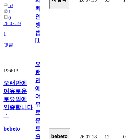
시
53
확
1
인
0
26.07.19
방
법
1
[
1
]
댓글
오
196613
랜
만
오랜만에
에
여유로운
여
토요일에
유
인증합니다
로
ㆍ
운
bebeto
토
요
bebeto
26.07.18
12
0