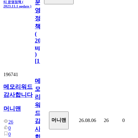
운
티 운영정책 (
2023.11.1 update )
영
정
책
(
2023.11.1
update
)
[
110
]
196741
메
메모리워드
모
감사합니다
리
워
머니맨
드
머니맨
26.08.06
26
0
감
26
0
사
0
합