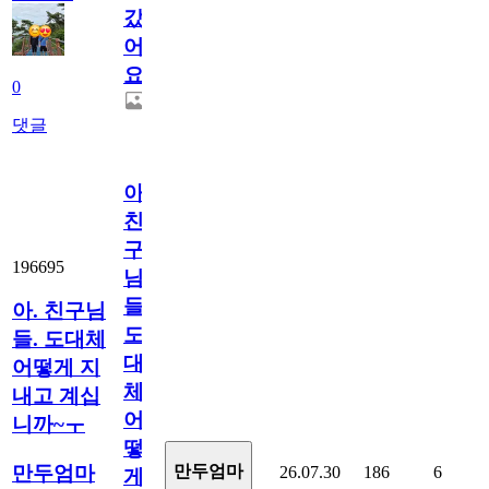
갔
어
요.
0
댓글
아.
친
구
196695
님
들.
아. 친구님
도
들. 도대체
대
어떻게 지
체
내고 계십
어
니까~ㅜ
떻
만두엄마
만두엄마
26.07.30
186
6
게