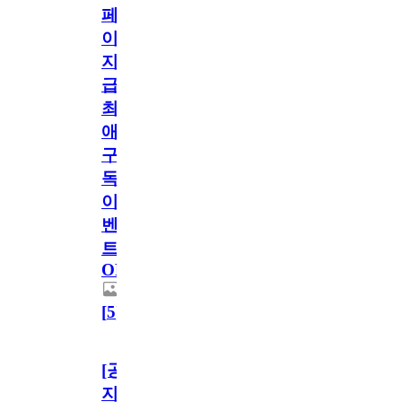
페
이
지
급!
최
애
구
독
이
벤
트
OPEN!
[
5
]
[공
지]