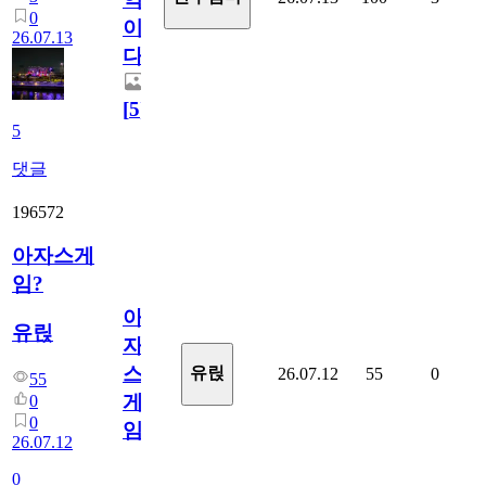
0
이
26.07.13
다.
[
5
]
5
댓글
196572
아자스게
임?
아
유릱
자
스
유릱
26.07.12
55
0
55
게
0
0
임?
26.07.12
0