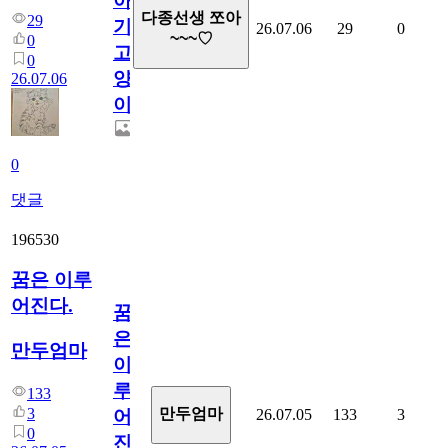
아
다종선생 쪼아
29
기
26.07.06
29
0
~~~♡
0
고
0
양
26.07.06
이
0
댓글
196530
꿈은 이루
어진다.
꿈
은
만두엄마
이
루
133
3
만두엄마
26.07.05
133
3
어
0
진