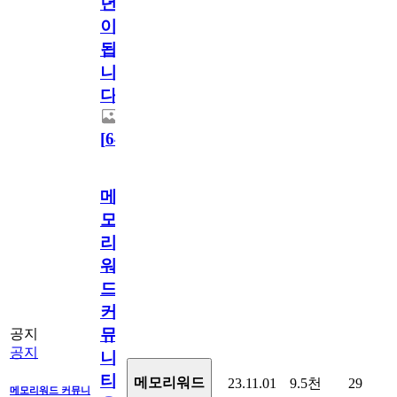
년
이
됩
니
다.
[
64
]
메
모
리
워
드
커
뮤
공지
공지
니
티
메모리워드
23.11.01
9.5천
29
메모리워드 커뮤니