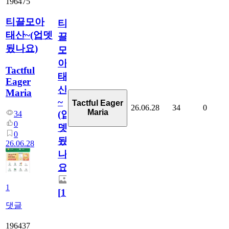
196475
티끌모아
티
태산~(업뎃
끌
됬나요)
모
아
Tactful
태
Eager
산
Maria
~
Tactful Eager
26.06.28
34
0
Maria
(업
34
0
뎃
0
됬
26.06.28
나
요)
1
[
1
]
댓글
196437