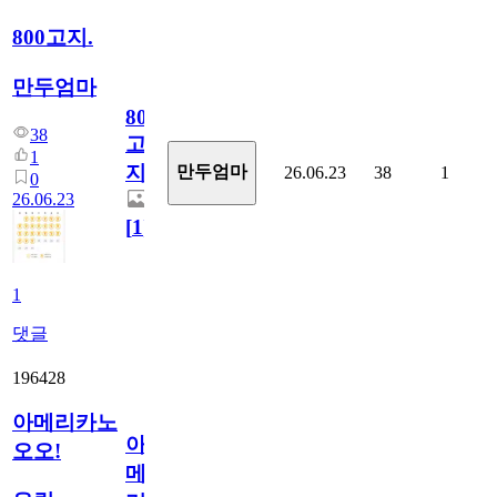
800고지.
만두엄마
800
38
고
1
지.
만두엄마
26.06.23
38
1
0
26.06.23
[
1
]
1
댓글
196428
아메리카노
아
오오!
메