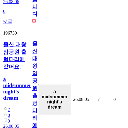
26.08.06
니
0
다
댓글
196730
울
울산 대왕
산
암공원 출
대
렁다리에
왕
갔어요.
암
a
공
midsummer
원
night's
a
출
midsummer
dream
26.08.05
7
0
night's
렁
dream
7
다
0
리
0
에
26.08.05