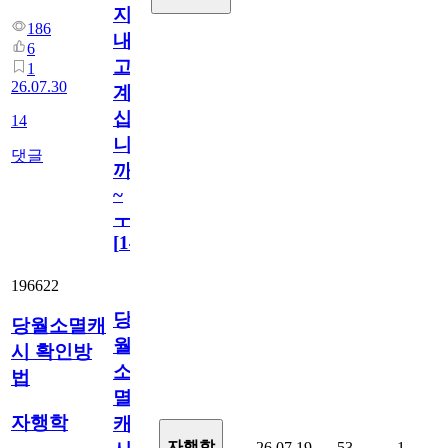
지
186
내
6
고
1
26.07.30
계
십
14
니
댓글
까
~
ㅜ
[
14
]
196622
당
당월소멸캐
월
시 확인방
소
법
멸
자행학
캐
자행학
26.07.19
53
1