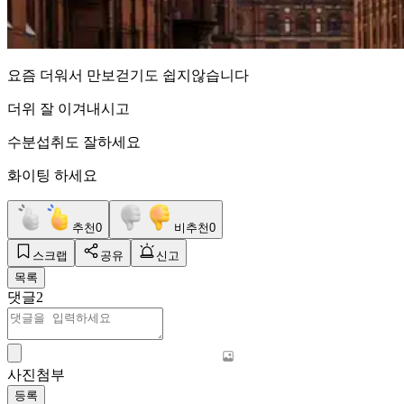
요즘 더워서 만보걷기도 쉽지않습니다
더위 잘 이겨내시고
수분섭취도 잘하세요
화이팅 하세요
추천
0
비추천
0
스크랩
공유
신고
목록
댓글
2
사진첨부
등록