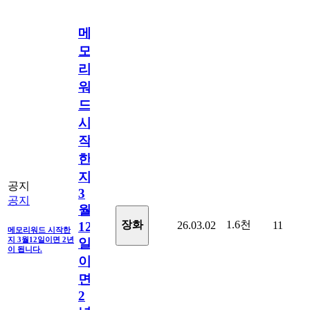
메
모
리
워
드
시
작
한
지
공지
3
공지
월
1.6천
장화
26.03.02
11
12
메모리워드 시작한
지 3월12일이면 2년
일
이 됩니다.
이
면
2