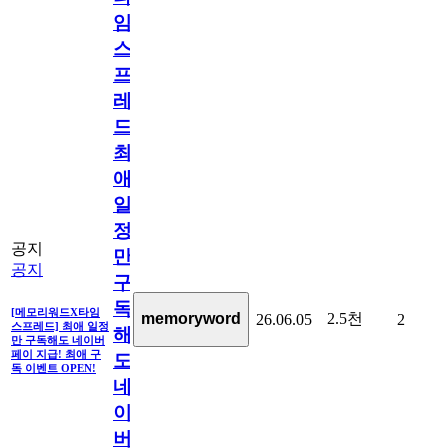
임
스
프
레
드]
최
애
일
정
공지
만
공지
구
독
[메모리워드X타임
2.5천
memoryword
26.06.05
2
스프레드] 최애 일정
해
만 구독해도 네이버
페이 지급! 최애 구
도
독 이벤트 OPEN!
네
이
버