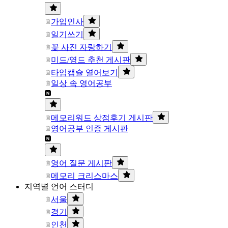
가입인사
일기쓰기
꽃 사진 자랑하기
미드/영드 추천 게시판
타임캡슐 열어보기
일상 속 영어공부
메모리워드 상점후기 게시판
영어공부 인증 게시판
영어 질문 게시판
메모리 크리스마스
지역별 언어 스터디
서울
경기
인천