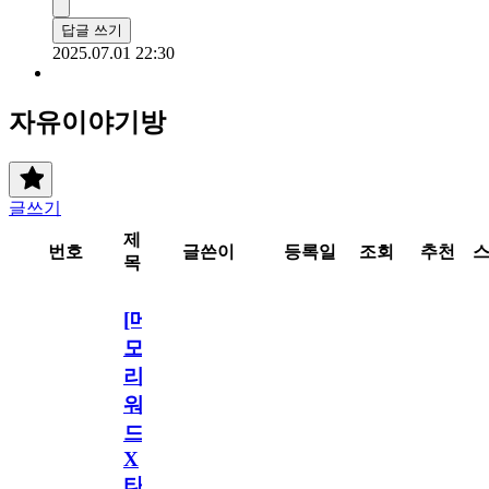
답글 쓰기
2025.07.01 22:30
자유이야기방
글쓰기
제
번호
글쓴이
등록일
조회
추천
목
[메
모
리
워
드
X
타