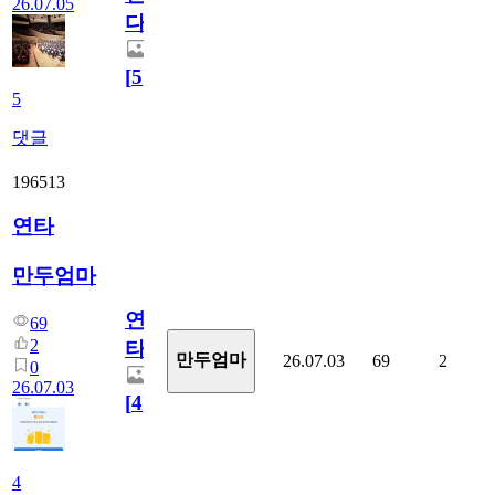
26.07.05
다.
[
5
]
5
댓글
196513
연타
만두엄마
연
69
2
타
만두엄마
26.07.03
69
2
0
26.07.03
[
4
]
4