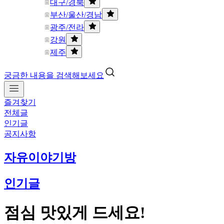
대구/경북
부산/울산/경남
광주/전라
강원
제주
궁금한 내용을 검색해보세요
즐겨찾기
전체글
인기글
공지사항
자유이야기방
인기글
점심 맛있게 드세요!