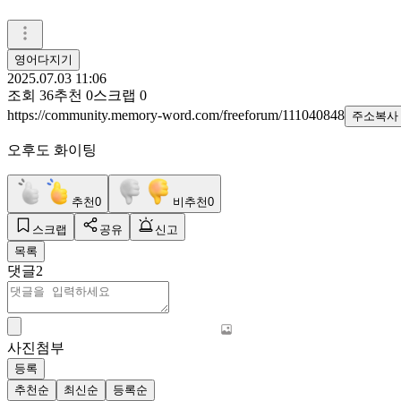
영어다지기
2025.07.03 11:06
조회
36
추천
0
스크랩
0
https://community.memory-word.com/freeforum/111040848
주소복사
오후도 화이팅
추천
0
비추천
0
스크랩
공유
신고
목록
댓글
2
사진첨부
등록
추천순
최신순
등록순