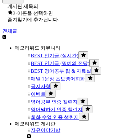
게시판 제목의
아이콘을 선택하면
즐겨찾기에 추가됩니다.
전체글
메모리워드 커뮤니티
BEST 인기글 (실시간)
BEST 인기글 (명예의 전당)
BEST 영어공부 팁 & 자료실
매일 1문장 초보영어회화
공지사항
이벤트
영어공부 인증 챌린지
영어말하기 인증 챌린지
회화 수업 인증 챌린지
메모리워드 게시판
자유이야기방