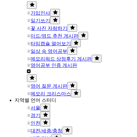
가입인사
일기쓰기
꽃 사진 자랑하기
미드/영드 추천 게시판
타임캡슐 열어보기
일상 속 영어공부
메모리워드 상점후기 게시판
영어공부 인증 게시판
영어 질문 게시판
메모리 크리스마스
지역별 언어 스터디
서울
경기
인천
대전/세종/충청