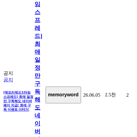
임
스
프
레
드]
최
애
일
정
공지
만
공지
구
독
[메모리워드X타임
2.5천
memoryword
26.06.05
2
스프레드] 최애 일정
해
만 구독해도 네이버
페이 지급! 최애 구
도
독 이벤트 OPEN!
네
이
버