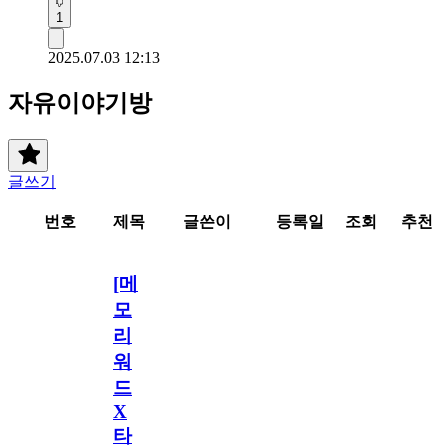
1
2025.07.03 12:13
자유이야기방
글쓰기
번호
제목
글쓴이
등록일
조회
추천
[메
모
리
워
드
X
타