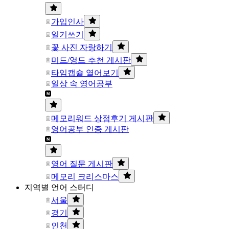
가입인사
일기쓰기
꽃 사진 자랑하기
미드/영드 추천 게시판
타임캡슐 열어보기
일상 속 영어공부
메모리워드 상점후기 게시판
영어공부 인증 게시판
영어 질문 게시판
메모리 크리스마스
지역별 언어 스터디
서울
경기
인천