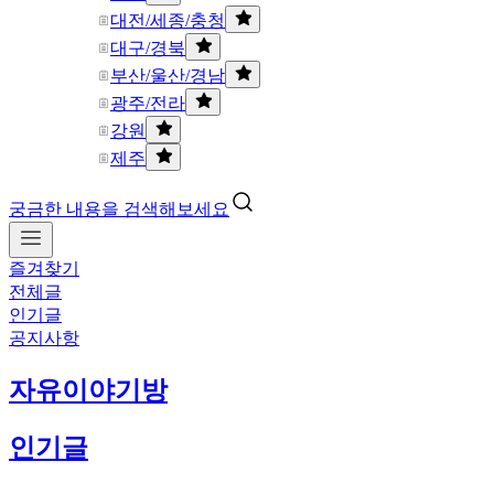
대전/세종/충청
대구/경북
부산/울산/경남
광주/전라
강원
제주
궁금한 내용을 검색해보세요
즐겨찾기
전체글
인기글
공지사항
자유이야기방
인기글