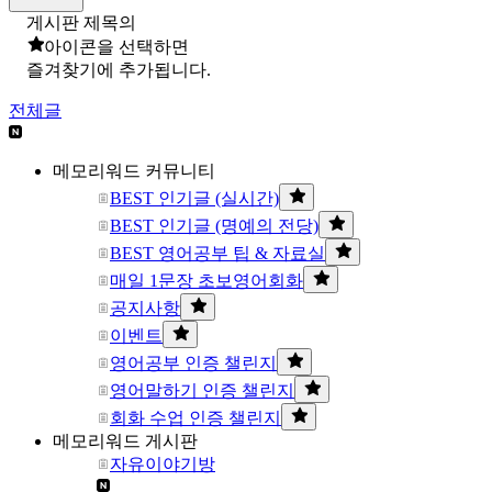
게시판 제목의
아이콘을 선택하면
즐겨찾기에 추가됩니다.
전체글
메모리워드 커뮤니티
BEST 인기글 (실시간)
BEST 인기글 (명예의 전당)
BEST 영어공부 팁 & 자료실
매일 1문장 초보영어회화
공지사항
이벤트
영어공부 인증 챌린지
영어말하기 인증 챌린지
회화 수업 인증 챌린지
메모리워드 게시판
자유이야기방