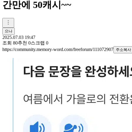
간만에 50캐시~~
으나
2025.07.03 19:47
조회
80
추천
0
스크랩
0
https://community.memory-word.com/freeforum/111072907
주소복사