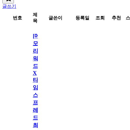
글쓰기
제
번호
글쓴이
등록일
조회
추천
목
[메
모
리
워
드
X
타
임
스
프
레
드]
최