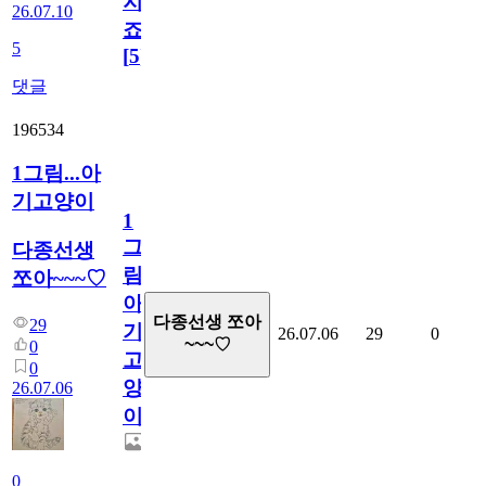
지
26.07.10
죠.?
5
[
5
]
댓글
196534
1그림...아
기고양이
1
그
다종선생
림...
쪼아~~~♡
아
다종선생 쪼아
29
기
26.07.06
29
0
~~~♡
0
고
0
양
26.07.06
이
0