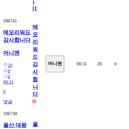
)
[
110
]
196741
메
메모리워드
모
감사합니다
리
워
머니맨
드
머니맨
00:31
20
0
감
20
0
사
0
합
00:31
니
0
다
댓글
196730
울
울산 대왕