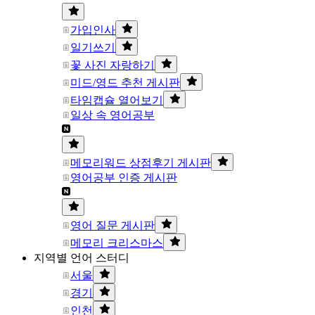
가입인사
일기쓰기
꽃 사진 자랑하기
미드/영드 추천 게시판
타임캡슐 열어보기
일상 속 영어공부
메모리워드 상점후기 게시판
영어공부 인증 게시판
영어 질문 게시판
메모리 크리스마스
지역별 언어 스터디
서울
경기
인천