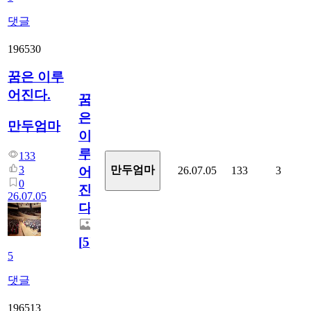
댓글
196530
꿈은 이루
어진다.
꿈
은
만두엄마
이
루
133
3
만두엄마
26.07.05
133
3
어
0
진
26.07.05
다.
[
5
]
5
댓글
196513