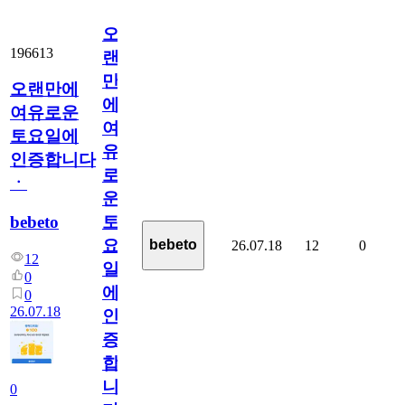
오
196613
랜
만
오랜만에
에
여유로운
여
토요일에
유
인증합니다
로
ㆍ
운
bebeto
토
요
bebeto
26.07.18
12
0
12
일
0
에
0
26.07.18
인
증
합
니
0