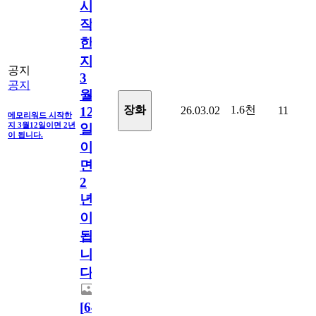
시
작
한
지
공지
3
공지
월
1.6천
장화
26.03.02
11
12
메모리워드 시작한
지 3월12일이면 2년
일
이 됩니다.
이
면
2
년
이
됩
니
다.
[
64
]