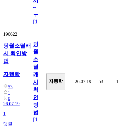
까
~
ㅜ
[
14
]
196622
당
당월소멸캐
월
시 확인방
소
법
멸
자행학
캐
자행학
26.07.19
53
1
시
53
확
1
인
0
26.07.19
방
법
1
[
1
]
댓글