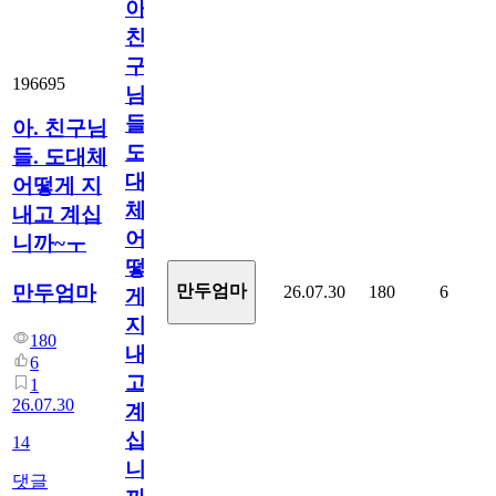
아.
친
구
196695
님
들.
아. 친구님
도
들. 도대체
대
어떻게 지
체
내고 계십
어
니까~ㅜ
떻
만두엄마
만두엄마
26.07.30
180
6
게
지
180
내
6
고
1
26.07.30
계
십
14
니
댓글