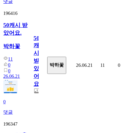
댓글
196416
50캐시 받
았어요.
50
캐
박하꽃
시
11
받
0
박하꽃
26.06.21
11
0
았
0
어
26.06.21
요.
0
댓글
196347