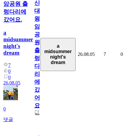
산
암공원 출
대
렁다리에
왕
갔어요.
암
a
공
midsummer
원
night's
a
출
midsummer
dream
26.08.05
7
0
night's
렁
dream
7
다
0
리
0
에
26.08.05
갔
어
요.
0
댓글