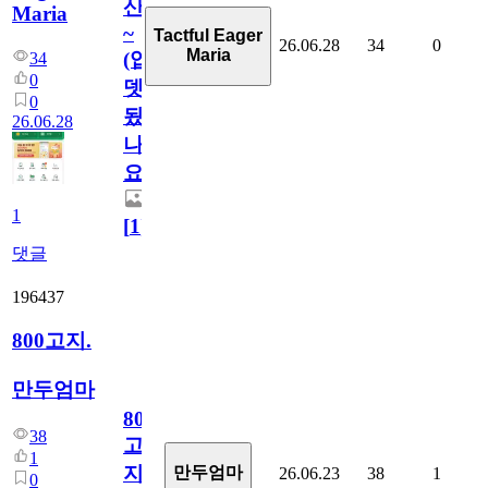
산
Maria
~
Tactful Eager
26.06.28
34
0
Maria
(업
34
0
뎃
0
됬
26.06.28
나
요)
1
[
1
]
댓글
196437
800고지.
만두엄마
800
38
고
1
지.
만두엄마
26.06.23
38
1
0