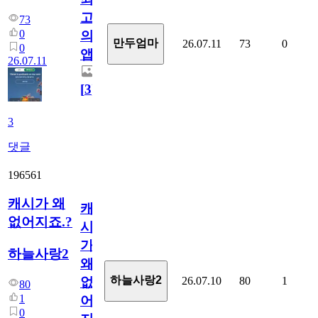
고
73
0
의
만두엄마
26.07.11
73
0
0
앱.
26.07.11
[
3
]
3
댓글
196561
캐시가 왜
캐
없어지죠.?
시
가
하늘사랑2
왜
하늘사랑2
26.07.10
80
1
없
80
1
어
0