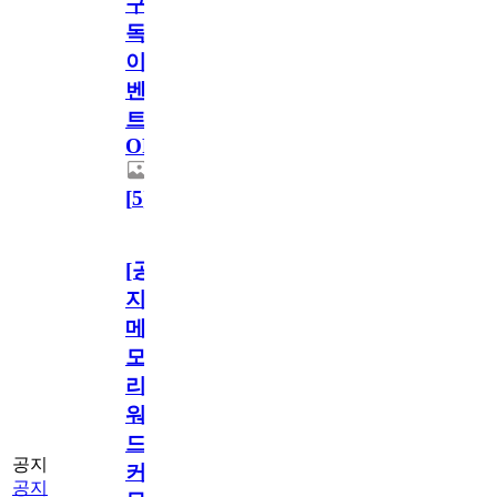
구
독
이
벤
트
OPEN!
[
5
]
[공
지]
메
모
리
워
드
공지
커
공지