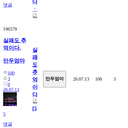
다
댓글
ㆍ
196579
실패도 추
억이다.
실
패
만두엄마
도
추
100
3
만두엄마
26.07.13
100
3
억
0
이
26.07.13
다.
[
5
]
5
댓글