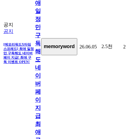
애
일
정
공지
만
공지
구
독
[메모리워드X타임
2.5천
memoryword
26.06.05
2
스프레드] 최애 일정
해
만 구독해도 네이버
페이 지급! 최애 구
도
독 이벤트 OPEN!
네
이
버
페
이
지
급!
최
애