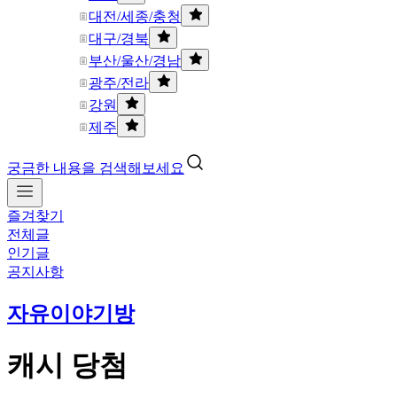
대전/세종/충청
대구/경북
부산/울산/경남
광주/전라
강원
제주
궁금한 내용을 검색해보세요
즐겨찾기
전체글
인기글
공지사항
자유이야기방
캐시 당첨