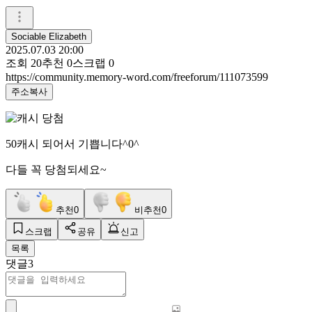
Sociable Elizabeth
2025.07.03 20:00
조회
20
추천
0
스크랩
0
https://community.memory-word.com/freeforum/111073599
주소복사
50캐시 되어서 기쁩니다^0^
다들 꼭 당첨되세요~
추천
0
비추천
0
스크랩
공유
신고
목록
댓글
3