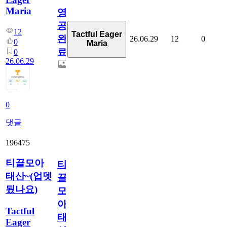
Maria
영
공
12
Tactful Eager
완
26.06.29
12
0
0
Maria
료
0
26.06.29
0
댓글
196475
티끌모아
티
태산~(업뎃
끌
됬나요)
모
아
Tactful
태
Eager