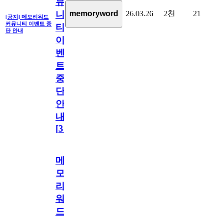
뮤
26.03.26
2천
21
memoryword
니
[공지] 메모리워드
커뮤니티 이벤트 중
티
단 안내
이
벤
트
중
단
안
내
[
31
]
메
모
리
워
드