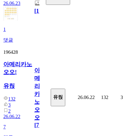
26.06.23
[
1
]
1
댓글
196428
아메리카노
아
오오!
메
유릱
리
카
유릱
26.06.22
132
3
132
노
3
오
2
26.06.22
오!
[
7
]
7