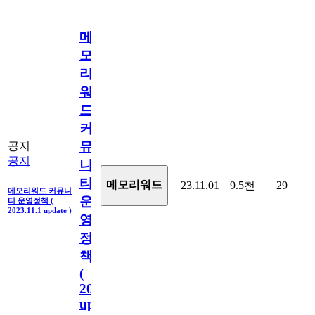
메
모
리
워
드
커
뮤
공지
공지
니
티
메모리워드
23.11.01
9.5천
29
메모리워드 커뮤니
운
티 운영정책 (
2023.11.1 update )
영
정
책
(
2023.11.1
update