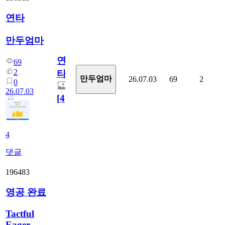
연타
만두엄마
연
69
2
타
만두엄마
26.07.03
69
2
0
26.07.03
[
4
]
4
댓글
196483
영공 완료
Tactful
Eager