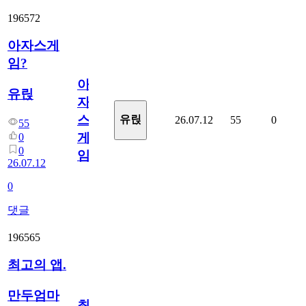
196572
아자스게
임?
아
유릱
자
스
유릱
26.07.12
55
0
55
게
0
0
임?
26.07.12
0
댓글
196565
최고의 앱.
만두엄마
최