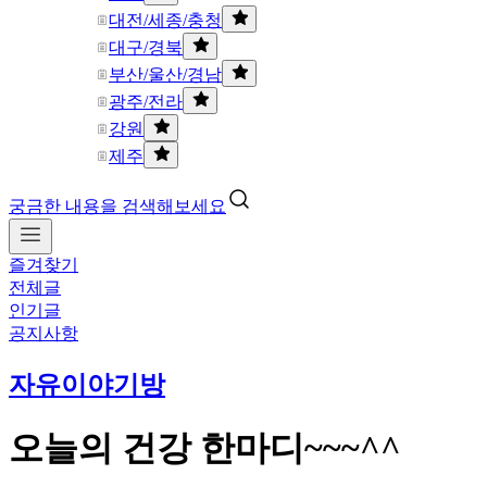
대전/세종/충청
대구/경북
부산/울산/경남
광주/전라
강원
제주
궁금한 내용을 검색해보세요
즐겨찾기
전체글
인기글
공지사항
자유이야기방
오늘의 건강 한마디~~~^^