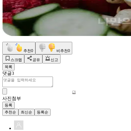
추천
0
비추천
0
스크랩
공유
신고
목록
댓글
3
사진첨부
등록
추천순
최신순
등록순