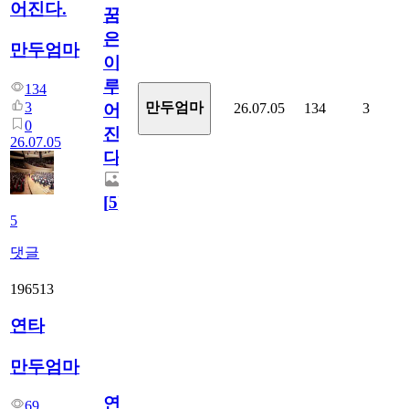
어진다.
꿈
은
만두엄마
이
루
134
3
만두엄마
26.07.05
134
3
어
0
진
26.07.05
다.
[
5
]
5
댓글
196513
연타
만두엄마
연
69