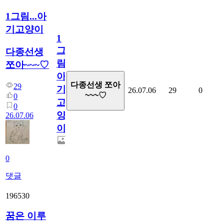
1그림...아
기고양이
1
그
다종선생
림...
쪼아~~~♡
아
다종선생 쪼아
29
기
26.07.06
29
0
~~~♡
0
고
0
양
26.07.06
이
0
댓글
196530
꿈은 이루