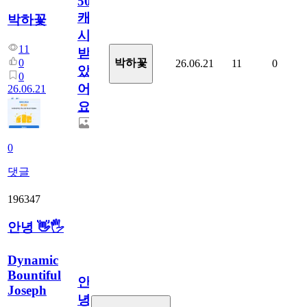
50
캐
박하꽃
시
11
받
0
박하꽃
26.06.21
11
0
았
0
어
26.06.21
요.
0
댓글
196347
안녕 👋🖐
Dynamic
Bountiful
안
Joseph
녕