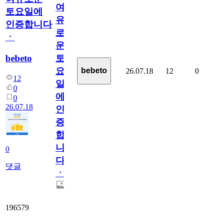
여
토요일에
유
인증합니다
로
ㆍ
운
bebeto
토
요
bebeto
26.07.18
12
0
12
일
0
에
0
26.07.18
인
증
합
니
0
다
댓글
ㆍ
196579