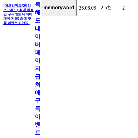
독
[메모리워드X타임
2.5천
memoryword
26.06.05
2
스프레드] 최애 일정
해
만 구독해도 네이버
페이 지급! 최애 구
도
독 이벤트 OPEN!
네
이
버
페
이
지
급!
최
애
구
독
이
벤
트