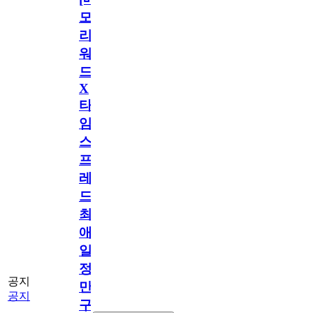
모
리
워
드
X
타
임
스
프
레
드]
최
애
일
정
공지
만
공지
구