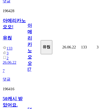
댓글
196428
아메리카노
아
오오!
메
유릱
리
카
유릱
26.06.22
133
3
133
노
3
오
2
26.06.22
오!
[
7
]
7
댓글
196416
50캐시 받
았어요.