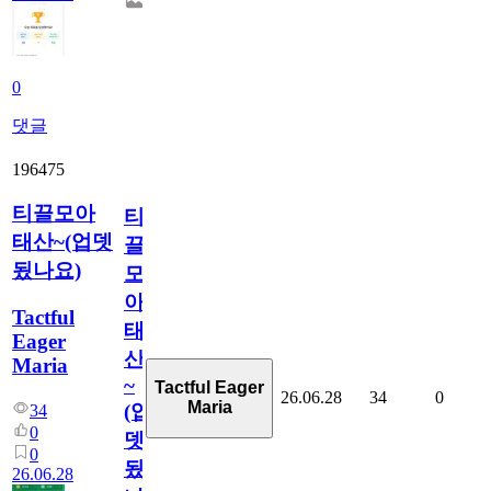
0
댓글
196475
티끌모아
티
태산~(업뎃
끌
됬나요)
모
아
Tactful
태
Eager
산
Maria
~
Tactful Eager
26.06.28
34
0
Maria
(업
34
0
뎃
0
됬
26.06.28