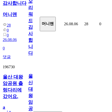
모
감사합니다
리
워
머니맨
드
머니맨
26.08.06
28
0
28
감
0
사
0
26.08.06
합
니
0
다
댓글
196730
울
울산 대왕
산
암공원 출
대
렁다리에
왕
갔어요.
암
a
공