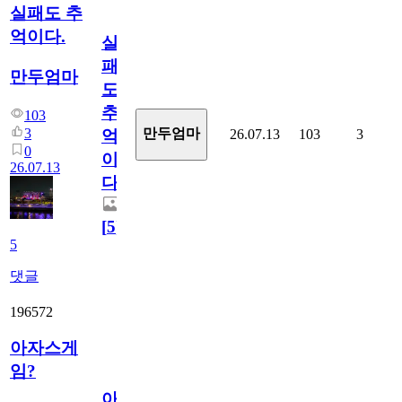
실패도 추
억이다.
실
패
만두엄마
도
추
103
3
만두엄마
26.07.13
103
3
억
0
이
26.07.13
다.
[
5
]
5
댓글
196572
아자스게
임?
아