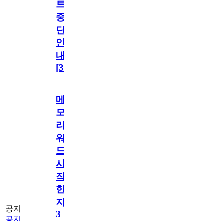
트
중
단
안
내
[
31
]
메
모
리
워
드
시
작
한
지
공지
3
공지