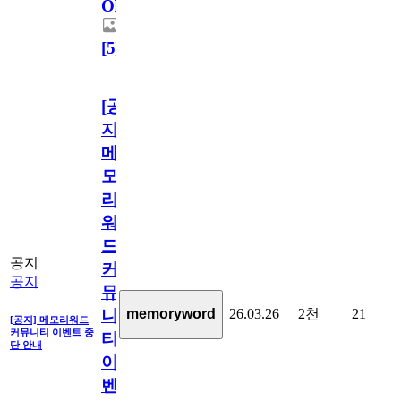
OPEN!
[
5
]
[공
지]
메
모
리
워
드
공지
커
공지
뮤
26.03.26
2천
21
memoryword
니
[공지] 메모리워드
커뮤니티 이벤트 중
티
단 안내
이
벤