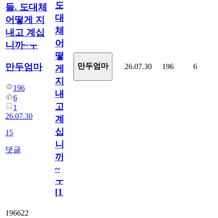
도
들. 도대체
대
어떻게 지
체
내고 계십
어
니까~ㅜ
떻
만두엄마
만두엄마
26.07.30
196
6
게
지
196
내
6
고
1
26.07.30
계
십
15
니
댓글
까
~
ㅜ
[
15
]
196622