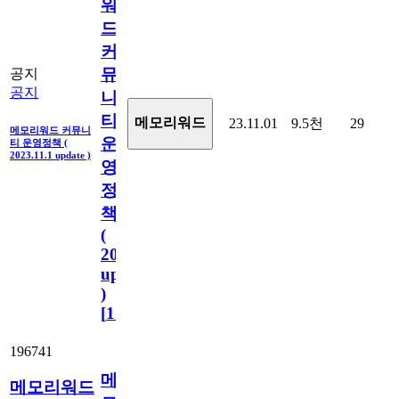
워
드
커
뮤
공지
공지
니
티
메모리워드
23.11.01
9.5천
29
메모리워드 커뮤니
운
티 운영정책 (
2023.11.1 update )
영
정
책
(
2023.11.1
update
)
[
110
]
196741
메
메모리워드