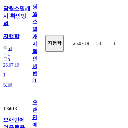
당
당월소멸캐
월
시 확인방
소
법
멸
자행학
캐
자행학
26.07.19
53
1
시
53
확
1
인
0
26.07.19
방
법
1
[
1
]
댓글
오
196613
랜
만
오랜만에
에
여유로운