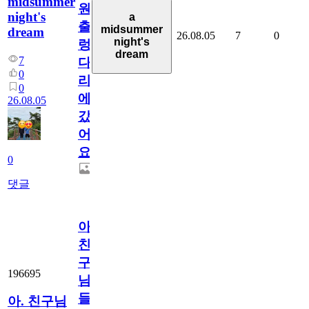
midsummer
원
night's
a
출
midsummer
dream
26.08.05
7
0
night's
렁
dream
7
다
0
리
0
에
26.08.05
갔
어
요.
0
댓글
아.
친
구
196695
님
들.
아. 친구님