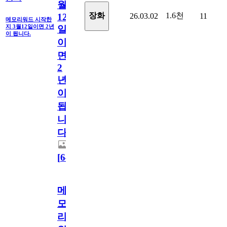
월
1.6천
장화
26.03.02
11
12
메모리워드 시작한
지 3월12일이면 2년
일
이 됩니다.
이
면
2
년
이
됩
니
다.
[
64
]
메
모
리