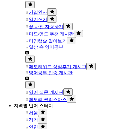
가입인사
일기쓰기
꽃 사진 자랑하기
미드/영드 추천 게시판
타임캡슐 열어보기
일상 속 영어공부
메모리워드 상점후기 게시판
영어공부 인증 게시판
영어 질문 게시판
메모리 크리스마스
지역별 언어 스터디
서울
경기
인천