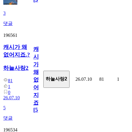
3
댓글
196561
캐시가 왜
캐
없어지죠.?
시
가
하늘사랑2
왜
하늘사랑2
26.07.10
81
1
없
81
1
어
0
지
26.07.10
죠.?
5
[
5
]
댓글
196534