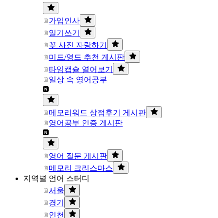
가입인사
일기쓰기
꽃 사진 자랑하기
미드/영드 추천 게시판
타임캡슐 열어보기
일상 속 영어공부
메모리워드 상점후기 게시판
영어공부 인증 게시판
영어 질문 게시판
메모리 크리스마스
지역별 언어 스터디
서울
경기
인천