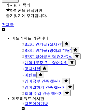
게시판 제목의
아이콘을 선택하면
즐겨찾기에 추가됩니다.
전체글
메모리워드 커뮤니티
BEST 인기글 (실시간)
BEST 인기글 (명예의 전당)
BEST 영어공부 팁 & 자료실
매일 1문장 초보영어회화
공지사항
이벤트
영어공부 인증 챌린지
영어말하기 인증 챌린지
회화 수업 인증 챌린지
메모리워드 게시판
자유이야기방