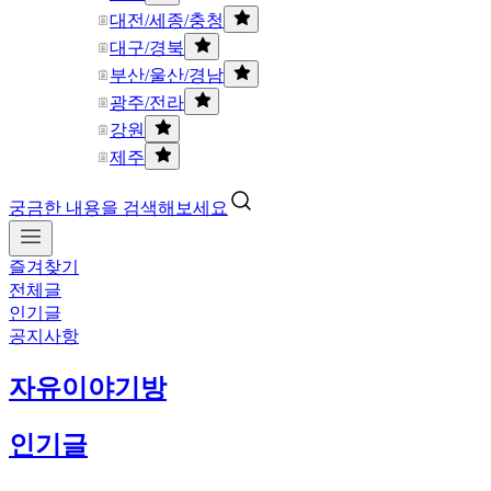
대전/세종/충청
대구/경북
부산/울산/경남
광주/전라
강원
제주
궁금한 내용을 검색해보세요
즐겨찾기
전체글
인기글
공지사항
자유이야기방
인기글