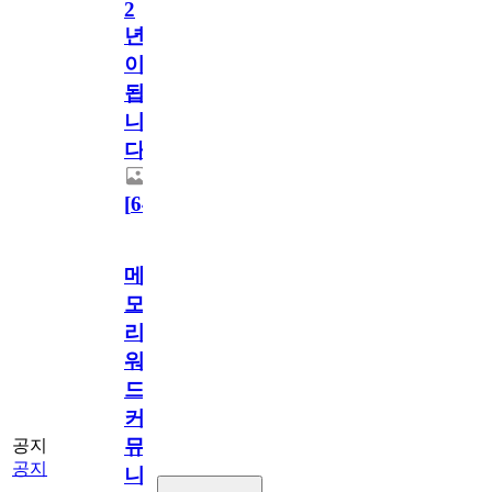
2
년
이
됩
니
다.
[
64
]
메
모
리
워
드
커
뮤
공지
공지
니