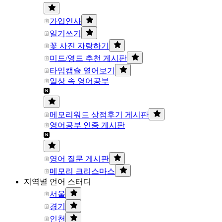
가입인사
일기쓰기
꽃 사진 자랑하기
미드/영드 추천 게시판
타임캡슐 열어보기
일상 속 영어공부
메모리워드 상점후기 게시판
영어공부 인증 게시판
영어 질문 게시판
메모리 크리스마스
지역별 언어 스터디
서울
경기
인천