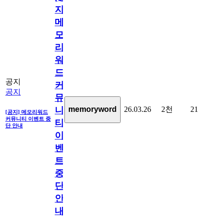
지]
메
모
리
워
드
공지
커
공지
뮤
26.03.26
2천
21
memoryword
니
[공지] 메모리워드
커뮤니티 이벤트 중
티
단 안내
이
벤
트
중
단
안
내