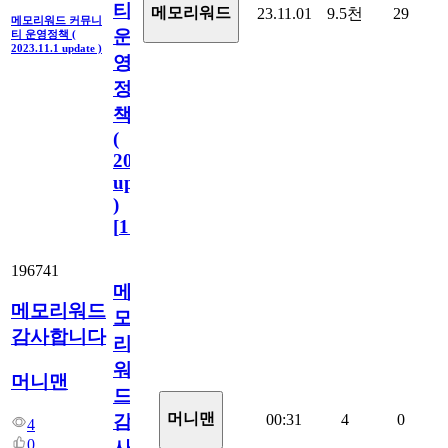
티
메모리워드
23.11.01
9.5천
29
메모리워드 커뮤니
운
티 운영정책 (
2023.11.1 update )
영
정
책
(
2023.11.1
update
)
[
110
]
196741
메
메모리워드
모
감사합니다
리
워
머니맨
드
머니맨
00:31
4
0
감
4
0
사