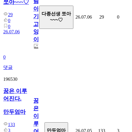
림...
쪼아~~~♡
아
다종선생 쪼아
29
기
26.07.06
29
0
~~~♡
0
고
0
양
26.07.06
이
0
댓글
196530
꿈은 이루
어진다.
꿈
은
만두엄마
이
루
133
3
만두엄마
26.07.05
133
3
어