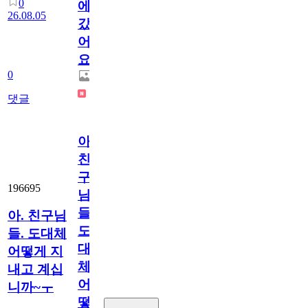
0
에
26.08.05
갔
어
요.
0
댓글
아.
친
구
196695
님
들.
아. 친구님
도
들. 도대체
대
어떻게 지
체
내고 계십
어
니까~ㅜ
떻