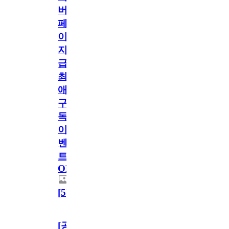
버
페
이
지
급!
최
애
구
독
이
벤
트
OPEN!
[
5
]
[공