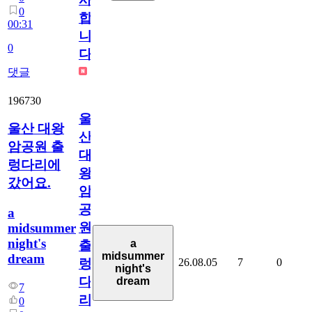
0
합
00:31
니
0
다
댓글
196730
울
울산 대왕
산
암공원 출
대
렁다리에
왕
갔어요.
암
공
a
원
midsummer
night's
a
출
midsummer
dream
26.08.05
7
0
렁
night's
다
dream
7
리
0