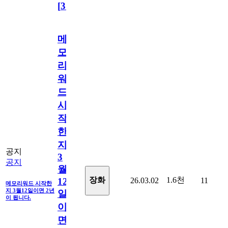
[
31
]
메
모
리
워
드
시
작
한
지
공지
3
공지
월
1.6천
장화
26.03.02
11
12
메모리워드 시작한
지 3월12일이면 2년
일
이 됩니다.
이
면