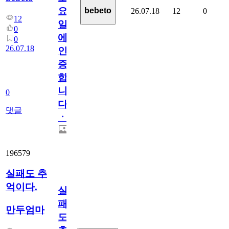
요
bebeto
26.07.18
12
0
12
일
0
에
0
26.07.18
인
증
합
니
0
다
댓글
ㆍ
196579
실패도 추
억이다.
실
패
만두엄마
도