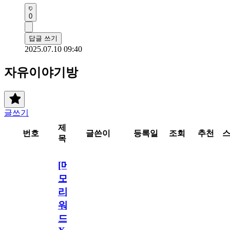
0
답글 쓰기
2025.07.10 09:40
자유이야기방
글쓰기
제
번호
글쓴이
등록일
조회
추천
목
[메
모
리
워
드