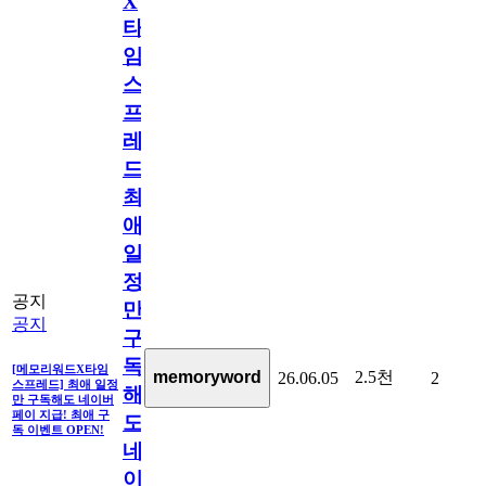
X
타
임
스
프
레
드]
최
애
일
정
공지
만
공지
구
독
[메모리워드X타임
2.5천
memoryword
26.06.05
2
스프레드] 최애 일정
해
만 구독해도 네이버
페이 지급! 최애 구
도
독 이벤트 OPEN!
네
이