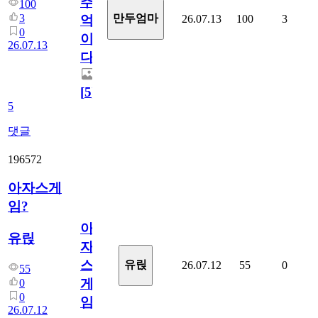
추
100
3
만두엄마
26.07.13
100
3
억
0
이
26.07.13
다.
[
5
]
5
댓글
196572
아자스게
임?
아
유릱
자
스
유릱
26.07.12
55
0
55
게
0
0
임?
26.07.12