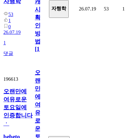
자행학
캐
자행학
26.07.19
53
1
시
53
확
1
인
0
26.07.19
방
법
1
[
1
]
댓글
오
196613
랜
만
오랜만에
에
여유로운
여
토요일에
유
인증합니다
로
ㆍ
운
bebeto
토