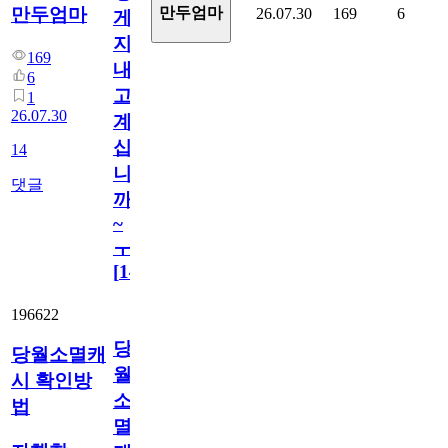
만두엄마
만두엄마
26.07.30
169
6
게
지
169
내
6
고
1
26.07.30
계
십
14
니
댓글
까
~
ㅜ
[
14
]
196622
당
당월소멸캐
월
시 확인방
소
법
멸