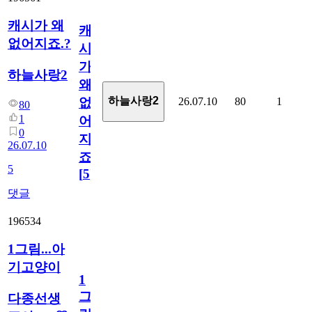
캐시가 왜
캐
없어지죠.?
시
가
하늘사랑2
왜
하늘사랑2
26.07.10
80
1
없
80
1
어
0
지
26.07.10
죠.?
5
[
5
]
댓글
196534
1그림...아
기고양이
1
그
다종선생