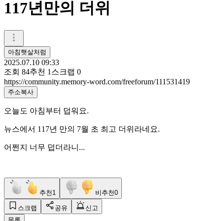
117년만의 더위
아침햇살처럼
2025.07.10 09:33
조회
84
추천
1
스크랩
0
https://community.memory-word.com/freeforum/111531419
주소복사
오늘도 아침부터 덥워요.
뉴스에서 117년 만의 7월 초 최고 더위라네요.
어쩐지 너무 덥더라니...
추천
1
비추천
0
스크랩
공유
신고
목록