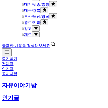
대전/세종/충청
대구/경북
부산/울산/경남
광주/전라
강원
제주
궁금한 내용을 검색해보세요
즐겨찾기
전체글
인기글
공지사항
자유이야기방
인기글