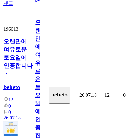
댓글
오
196613
랜
만
오랜만에
에
여유로운
여
토요일에
유
인증합니다
로
ㆍ
운
bebeto
토
요
bebeto
26.07.18
12
0
12
일
0
에
0
26.07.18
인
증
합