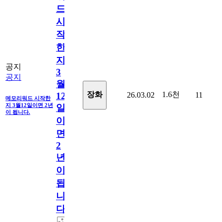
드
시
작
한
지
공지
3
공지
월
1.6천
장화
26.03.02
11
12
메모리워드 시작한
지 3월12일이면 2년
일
이 됩니다.
이
면
2
년
이
됩
니
다.