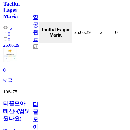
Tactful
Eager
Maria
영
공
12
Tactful Eager
완
26.06.29
12
0
0
Maria
료
0
26.06.29
0
댓글
196475
티끌모아
티
태산~(업뎃
끌
됬나요)
모
아