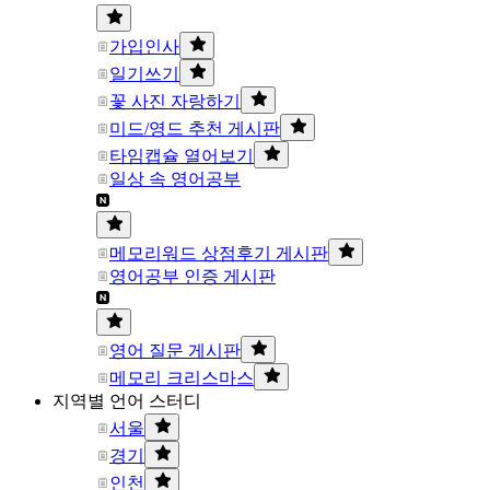
가입인사
일기쓰기
꽃 사진 자랑하기
미드/영드 추천 게시판
타임캡슐 열어보기
일상 속 영어공부
메모리워드 상점후기 게시판
영어공부 인증 게시판
영어 질문 게시판
메모리 크리스마스
지역별 언어 스터디
서울
경기
인천