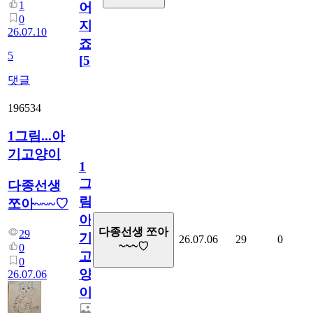
1
어
0
지
26.07.10
죠.?
5
[
5
]
댓글
196534
1그림...아
기고양이
1
그
다종선생
림...
쪼아~~~♡
아
다종선생 쪼아
29
기
26.07.06
29
0
~~~♡
0
고
0
양
26.07.06
이