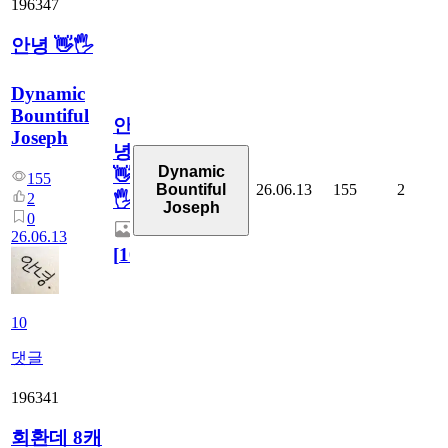
196347
안녕 👋🖐
Dynamic
Bountiful
안
Joseph
녕
Dynamic
👋
155
26.06.13
155
2
Bountiful
2
🖐
Joseph
0
26.06.13
[
10
]
10
댓글
196341
회환데 8캐