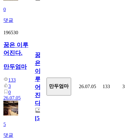
0
댓글
196530
꿈은 이루
어진다.
꿈
은
만두엄마
이
루
133
3
만두엄마
26.07.05
133
3
어
0
진
26.07.05
다.
[
5
]
5
댓글