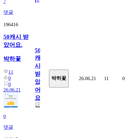
7
댓글
196416
50캐시 받
았어요.
50
캐
박하꽃
시
11
받
0
박하꽃
26.06.21
11
0
았
0
어
26.06.21
요.
0
댓글