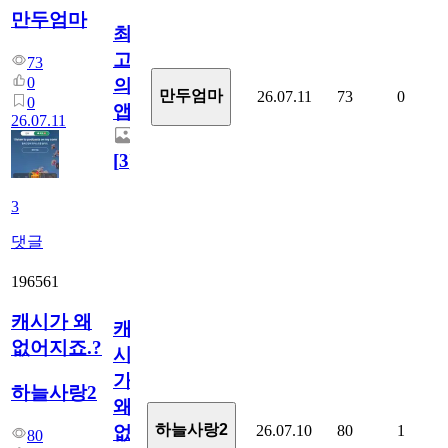
만두엄마
최
고
73
0
의
만두엄마
26.07.11
73
0
0
앱.
26.07.11
[
3
]
3
댓글
196561
캐시가 왜
캐
없어지죠.?
시
가
하늘사랑2
왜
하늘사랑2
26.07.10
80
1
없
80