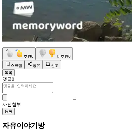
추천
0
비추천
0
스크랩
공유
신고
목록
댓글
0
사진첨부
등록
자유이야기방