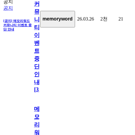
공지
커
공지
뮤
26.03.26
2천
21
memoryword
니
[공지] 메모리워드
커뮤니티 이벤트 중
티
단 안내
이
벤
트
중
단
안
내
[
31
]
메
모
리
워