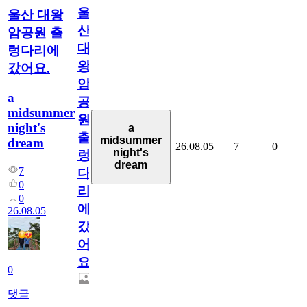
울
울산 대왕
산
암공원 출
대
렁다리에
왕
갔어요.
암
a
공
midsummer
원
night's
a
출
midsummer
dream
26.08.05
7
0
night's
렁
dream
7
다
0
리
0
에
26.08.05
갔
어
요.
0
댓글