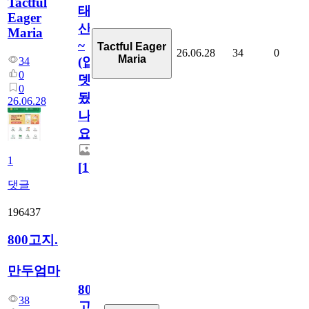
Tactful
태
Eager
산
Maria
~
Tactful Eager
26.06.28
34
0
Maria
(업
34
0
뎃
0
됬
26.06.28
나
요)
1
[
1
]
댓글
196437
800고지.
만두엄마
800
38
고