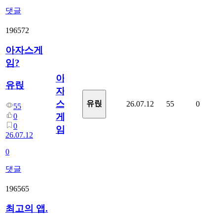
댓글
196572
아자스게
임?
아
유릱
자
스
유릱
26.07.12
55
0
55
게
0
0
임?
26.07.12
0
댓글
196565
최고의 앱.