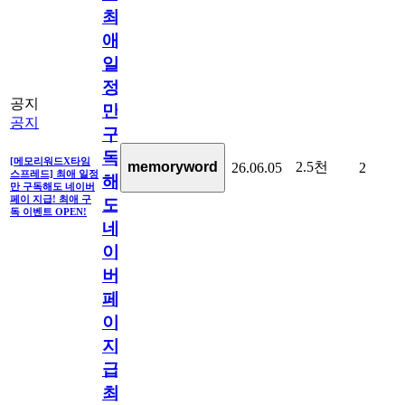
최
애
일
정
공지
만
공지
구
독
[메모리워드X타임
2.5천
memoryword
26.06.05
2
스프레드] 최애 일정
해
만 구독해도 네이버
페이 지급! 최애 구
도
독 이벤트 OPEN!
네
이
버
페
이
지
급!
최