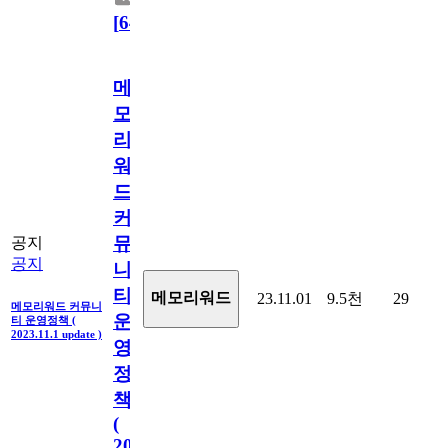
[
64
]
메
모
리
워
드
커
뮤
공지
공지
니
티
메모리워드
23.11.01
9.5천
29
메모리워드 커뮤니
운
티 운영정책 (
2023.11.1 update )
영
정
책
(
2023.11.1