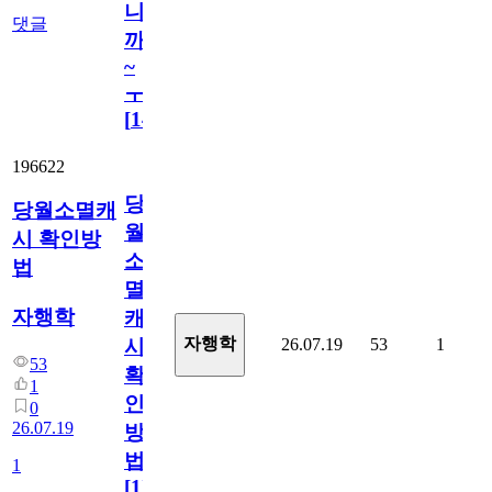
니
댓글
까
~
ㅜ
[
14
]
196622
당
당월소멸캐
월
시 확인방
소
법
멸
자행학
캐
자행학
26.07.19
53
1
시
53
확
1
인
0
26.07.19
방
법
1
[
1
]