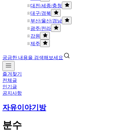
대전/세종/충청
대구/경북
부산/울산/경남
광주/전라
강원
제주
궁금한 내용을 검색해보세요
즐겨찾기
전체글
인기글
공지사항
자유이야기방
분수