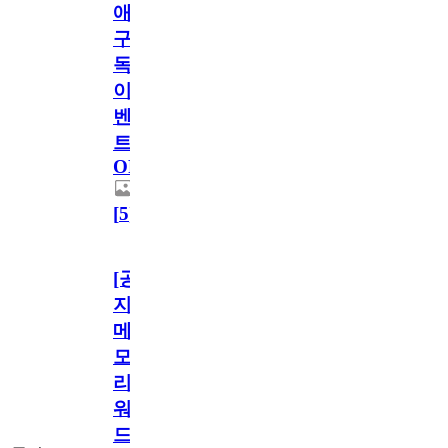
애
구
독
이
벤
트
OPEN!
[
5
]
[공
지]
메
모
리
워
드