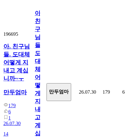
아.
친
구
196695
님
들.
아. 친구님
도
들. 도대체
대
어떻게 지
체
내고 계십
어
니까~ㅜ
떻
만두엄마
만두엄마
26.07.30
179
6
게
지
179
내
6
고
1
26.07.30
계
십
14