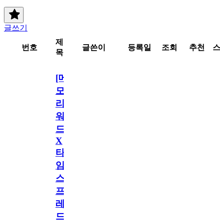
글쓰기
제
번호
글쓴이
등록일
조회
추천
목
[메
모
리
워
드
X
타
임
스
프
레
드]