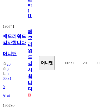
update
)
[
110
]
196741
메
메모리워드
모
감사합니다
리
워
머니맨
드
머니맨
00:31
20
0
감
20
0
사
0
합
00:31
니
0
다
댓글
196730