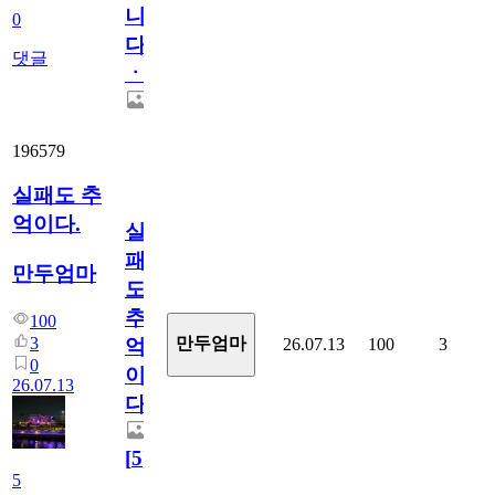
니
0
다
댓글
ㆍ
196579
실패도 추
억이다.
실
패
만두엄마
도
추
100
3
만두엄마
26.07.13
100
3
억
0
이
26.07.13
다.
[
5
]
5