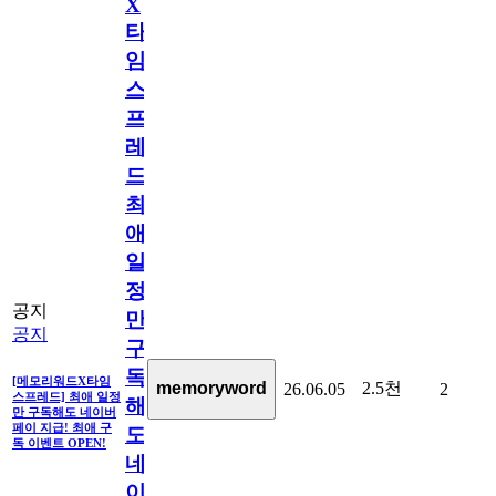
X
타
임
스
프
레
드]
최
애
일
정
공지
만
공지
구
독
[메모리워드X타임
2.5천
memoryword
26.06.05
2
스프레드] 최애 일정
해
만 구독해도 네이버
페이 지급! 최애 구
도
독 이벤트 OPEN!
네
이