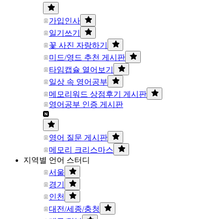
가입인사
일기쓰기
꽃 사진 자랑하기
미드/영드 추천 게시판
타임캡슐 열어보기
일상 속 영어공부
메모리워드 상점후기 게시판
영어공부 인증 게시판
영어 질문 게시판
메모리 크리스마스
지역별 언어 스터디
서울
경기
인천
대전/세종/충청