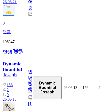
어
26.06.21
요.
0
댓글
196347
안녕 👋🖐
Dynamic
Bountiful
안
Joseph
녕
Dynamic
👋
156
26.06.13
156
2
Bountiful
2
🖐
Joseph
0
26.06.13
[
10
]