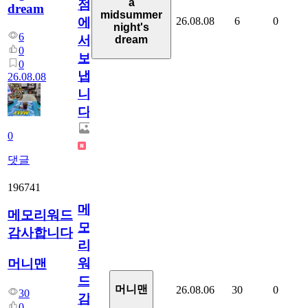
a
점
dream
midsummer
26.08.08
6
0
에
night's
6
서
dream
0
보
0
냅
26.08.08
니
다.
0
댓글
196741
메
메모리워드
모
감사합니다
리
워
머니맨
드
머니맨
26.08.06
30
0
30
감
0