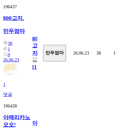
196437
800고지.
만두엄마
800
38
고
1
지.
만두엄마
26.06.23
38
1
0
26.06.23
[
1
]
1
댓글
196428
아메리카노
아
오오!