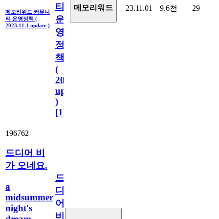
티
메모리워드
23.11.01
9.6천
29
메모리워드 커뮤니
운
티 운영정책 (
2023.11.1 update )
영
정
책
(
2023.11.1
update
)
[
110
]
196762
드디어 비
가 오네요.
드
a
디
midsummer
어
night's
비
dream