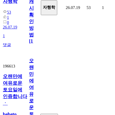
자행학
캐
자행학
26.07.19
53
1
시
53
확
1
인
0
26.07.19
방
법
1
[
1
]
댓글
오
196613
랜
만
오랜만에
에
여유로운
여
토요일에
유
인증합니다
로
ㆍ
운
bebeto
토