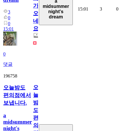
a
가
midsummer
15:01
3
0
night's
3
오
dream
0
네
0
요.
15:01
0
댓글
196758
오
오늘밤도
늘
편의점에서
밤
보냅니다.
도
a
편
midsummer
의
night's