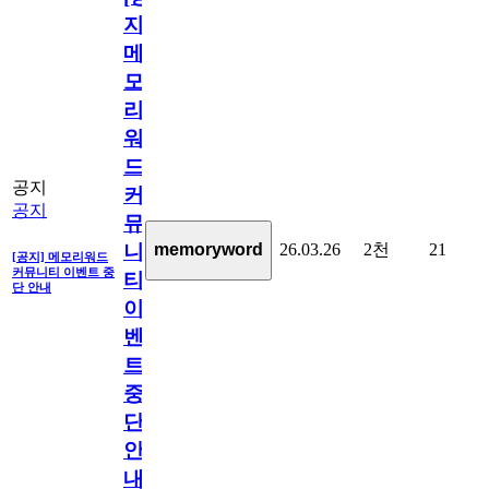
지]
메
모
리
워
드
공지
커
공지
뮤
26.03.26
2천
21
memoryword
니
[공지] 메모리워드
커뮤니티 이벤트 중
티
단 안내
이
벤
트
중
단
안
내