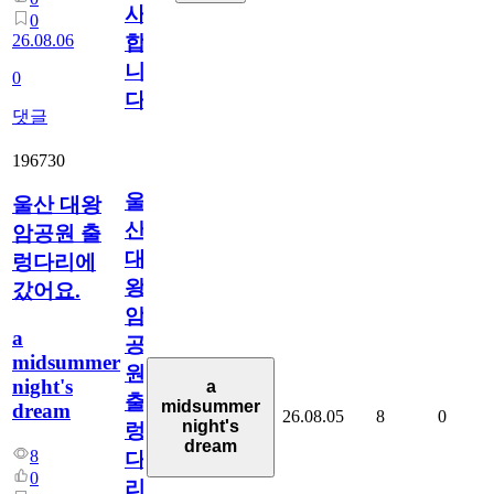
사
0
26.08.06
합
니
0
다
댓글
196730
울
울산 대왕
산
암공원 출
대
렁다리에
왕
갔어요.
암
a
공
midsummer
원
night's
a
출
midsummer
dream
26.08.05
8
0
night's
렁
dream
8
다
0
리