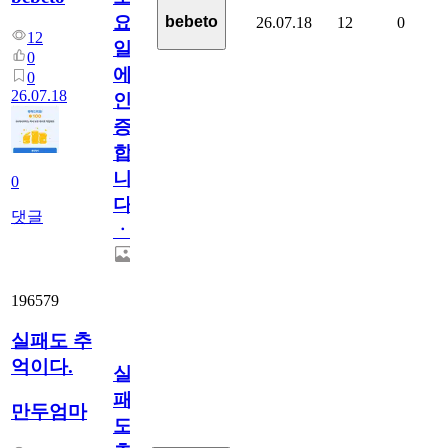
요
bebeto
26.07.18
12
0
12
일
0
에
0
26.07.18
인
증
합
니
0
다
댓글
ㆍ
196579
실패도 추
억이다.
실
패
만두엄마
도