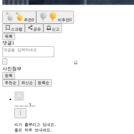
추천
0
비추천
0
스크랩
공유
신고
목록
댓글
1
사진첨부
등록
추천순
최신순
등록순
ㅡㅡㅡ3ㅡ
비가 흩뿌리고 있네요.

좋은 하루 보내세요.