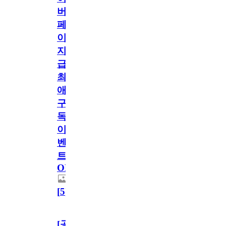
버
페
이
지
급!
최
애
구
독
이
벤
트
OPEN!
[
5
]
[공