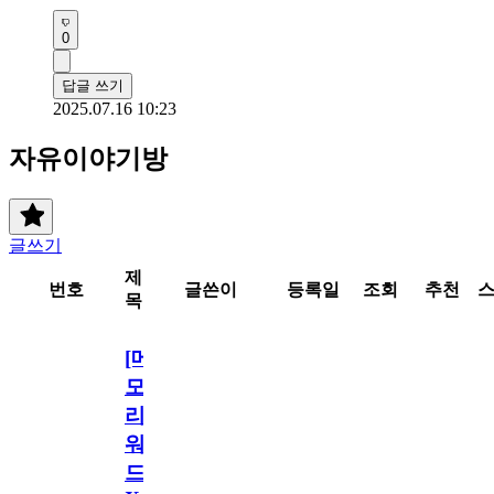
0
답글 쓰기
2025.07.16 10:23
자유이야기방
글쓰기
제
번호
글쓴이
등록일
조회
추천
목
[메
모
리
워
드