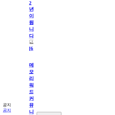
2
년
이
됩
니
다.
[
64
]
메
모
리
워
드
커
뮤
공지
공지
니