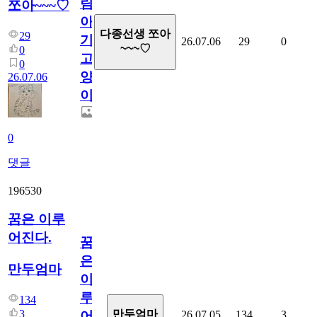
림...
쪼아~~~♡
아
다종선생 쪼아
29
기
26.07.06
29
0
~~~♡
0
고
0
양
26.07.06
이
0
댓글
196530
꿈은 이루
어진다.
꿈
은
만두엄마
이
루
134
3
만두엄마
26.07.05
134
3
어