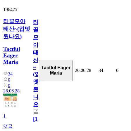
196475
티끌모아
티
태산~(업뎃
끌
됬나요)
모
아
Tactful
태
Eager
산
Maria
~
Tactful Eager
26.06.28
34
0
Maria
(업
34
0
뎃
0
됬
26.06.28
나
요)
1
[
1
]
댓글