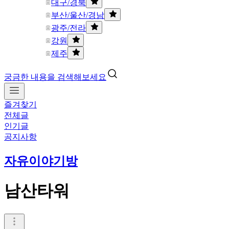
대구/경북
부산/울산/경남
광주/전라
강원
제주
궁금한 내용을 검색해보세요
즐겨찾기
전체글
인기글
공지사항
자유이야기방
남산타워