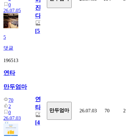
0
진
26.07.05
다.
[
5
]
5
댓글
196513
연타
만두엄마
연
70
2
타
만두엄마
26.07.03
70
2
0
26.07.03
[
4
]