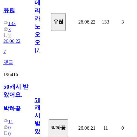
메
유릱
리
카
유릱
26.06.22
133
3
133
노
3
오
2
26.06.22
오!
[
7
]
7
댓글
196416
50캐시 받
았어요.
50
캐
박하꽃
시
11
받
0
박하꽃
26.06.21
11
0
았
0