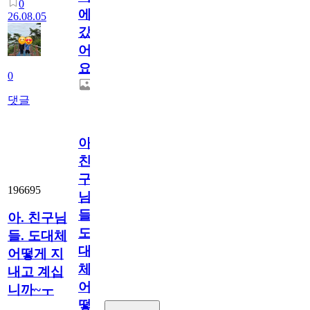
0
에
26.08.05
갔
어
요.
0
댓글
아.
친
구
196695
님
들.
아. 친구님
도
들. 도대체
대
어떻게 지
체
내고 계십
어
니까~ㅜ
떻