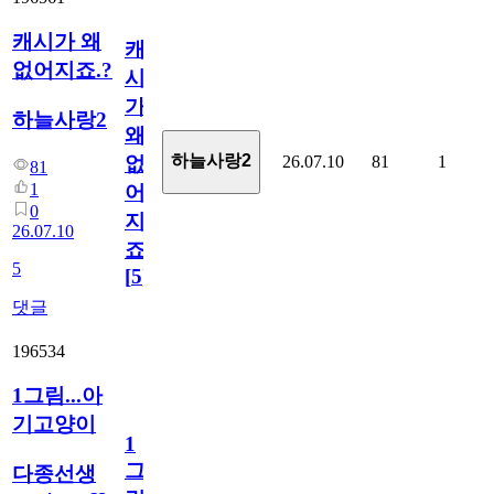
캐시가 왜
캐
없어지죠.?
시
가
하늘사랑2
왜
하늘사랑2
26.07.10
81
1
없
81
1
어
0
지
26.07.10
죠.?
5
[
5
]
댓글
196534
1그림...아
기고양이
1
그
다종선생