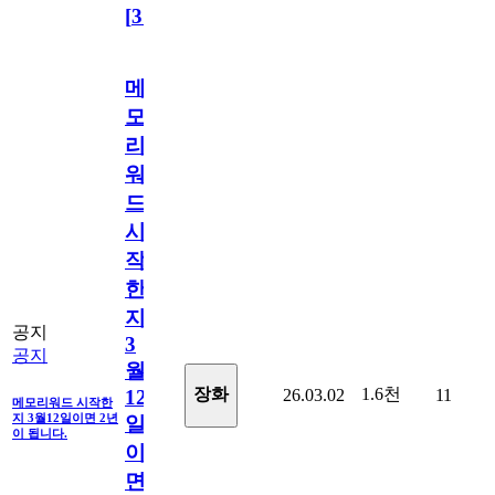
[
31
]
메
모
리
워
드
시
작
한
지
공지
3
공지
월
1.6천
장화
26.03.02
11
12
메모리워드 시작한
지 3월12일이면 2년
일
이 됩니다.
이
면