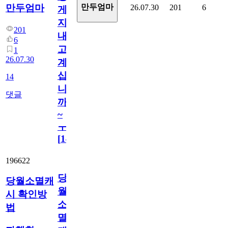
만두엄마
만두엄마
26.07.30
201
6
게
지
201
내
6
고
1
26.07.30
계
십
14
니
댓글
까
~
ㅜ
[
14
]
196622
당
당월소멸캐
월
시 확인방
소
법
멸