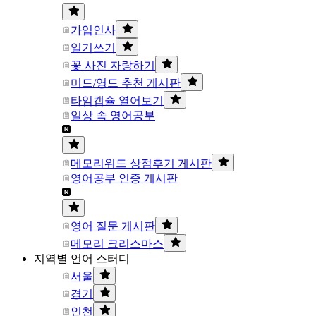
가입인사
일기쓰기
꽃 사진 자랑하기
미드/영드 추천 게시판
타임캡슐 열어보기
일상 속 영어공부
메모리워드 상점후기 게시판
영어공부 인증 게시판
영어 질문 게시판
메모리 크리스마스
지역별 언어 스터디
서울
경기
인천