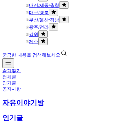
대전/세종/충청
대구/경북
부산/울산/경남
광주/전라
강원
제주
궁금한 내용을 검색해보세요
즐겨찾기
전체글
인기글
공지사항
자유이야기방
인기글