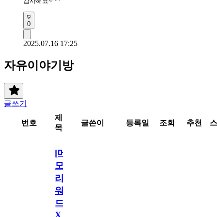
감사해요~^^
0
2025.07.16 17:25
자유이야기방
글쓰기
제
번호
글쓴이
등록일
조회
추천
목
[메
모
리
워
드
X