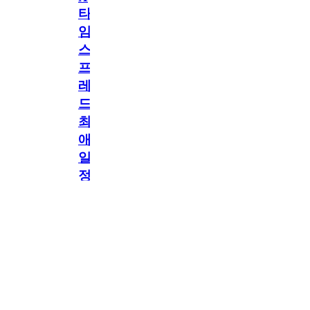
타
임
스
프
레
드]
최
애
일
정
공지
만
공지
구
독
[메모리워드X타임
2.5천
memoryword
26.06.05
2
스프레드] 최애 일정
해
만 구독해도 네이버
페이 지급! 최애 구
도
독 이벤트 OPEN!
네
이