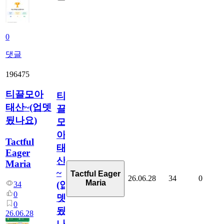
0
댓글
196475
티끌모아
티
태산~(업뎃
끌
됬나요)
모
아
Tactful
태
Eager
산
Maria
~
Tactful Eager
26.06.28
34
0
Maria
(업
34
0
뎃
0
됬
26.06.28
나