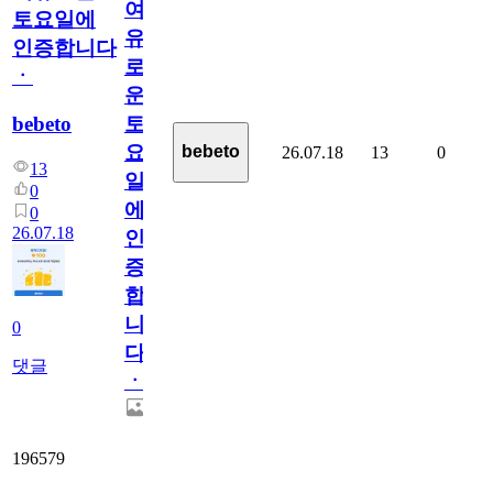
여
토요일에
유
인증합니다
로
ㆍ
운
bebeto
토
요
bebeto
26.07.18
13
0
13
일
0
에
0
26.07.18
인
증
합
니
0
다
댓글
ㆍ
196579