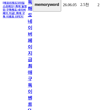
독
[메모리워드X타임
2.5천
memoryword
26.06.05
2
스프레드] 최애 일정
해
만 구독해도 네이버
페이 지급! 최애 구
도
독 이벤트 OPEN!
네
이
버
페
이
지
급!
최
애
구
독
이
벤
트