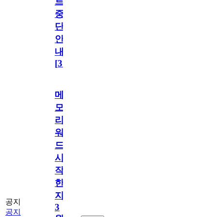
트
중
단
안
내
[
31
]
메
모
리
워
드
시
작
한
지
공지
3
공지