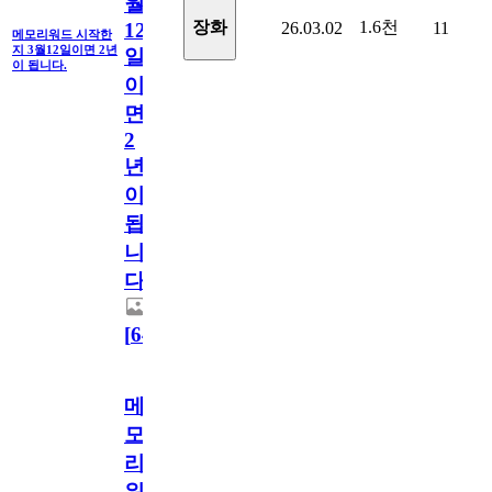
월
1.6천
장화
26.03.02
11
12
메모리워드 시작한
지 3월12일이면 2년
일
이 됩니다.
이
면
2
년
이
됩
니
다.
[
64
]
메
모
리
워