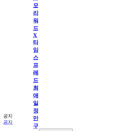
모
리
워
드
X
타
임
스
프
레
드]
최
애
일
정
공지
만
공지
구