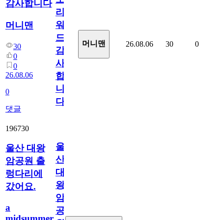
감사합니다
리
워
머니맨
드
머니맨
26.08.06
30
0
30
감
0
사
0
26.08.06
합
니
0
다
댓글
196730
울
울산 대왕
산
암공원 출
대
렁다리에
왕
갔어요.
암
a
공
midsummer