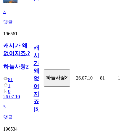
3
댓글
196561
캐시가 왜
캐
없어지죠.?
시
가
하늘사랑2
왜
하늘사랑2
26.07.10
81
1
없
81
1
어
0
지
26.07.10
죠.?
5
[
5
]
댓글
196534