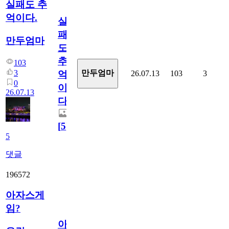
실패도 추
억이다.
실
패
만두엄마
도
추
103
3
만두엄마
26.07.13
103
3
억
0
이
26.07.13
다.
[
5
]
5
댓글
196572
아자스게
임?
아