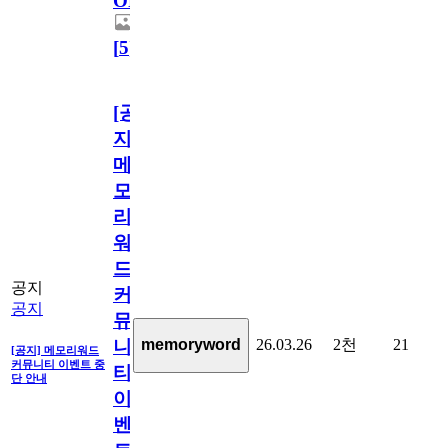
OPEN!
[
5
]
[공
지]
메
모
리
워
드
공지
커
공지
뮤
26.03.26
2천
21
memoryword
니
[공지] 메모리워드
커뮤니티 이벤트 중
티
단 안내
이
벤