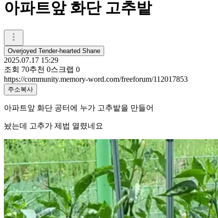
아파트앞 화단 고추밭
Overjoyed Tender-hearted Shane
2025.07.17 15:29
조회
70
추천
0
스크랩
0
https://community.memory-word.com/freeforum/112017853
주소복사
아파트앞 화단 공터에 누가 고추밭을 만들어
놨는데 고추가 제법 열렸네요