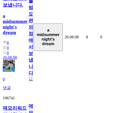
늘
보냅니다.
밤
도
a
편
midsummer
night's
의
a
dream
점
midsummer
26.08.08
8
0
night's
에
8
dream
서
0
0
보
26.08.08
냅
니
다.
0
댓글
196741
메
메모리워드
모