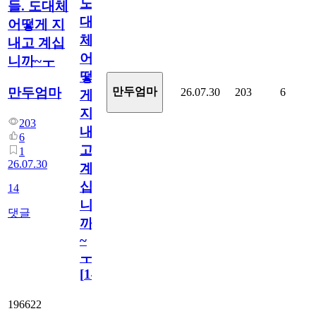
도
들. 도대체
대
어떻게 지
체
내고 계십
어
니까~ㅜ
떻
만두엄마
만두엄마
26.07.30
203
6
게
지
203
내
6
고
1
26.07.30
계
십
14
니
댓글
까
~
ㅜ
[
14
]
196622