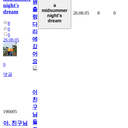
원
night's
a
출
midsummer
dream
26.08.05
8
0
night's
렁
dream
8
다
0
리
0
에
26.08.05
갔
어
요.
0
댓글
아.
친
구
196695
님
들.
아. 친구님