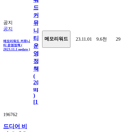
드
커
뮤
공지
공지
니
티
메모리워드
23.11.01
9.6천
29
메모리워드 커뮤니
운
티 운영정책 (
2023.11.1 update )
영
정
책
(
2023.11.1
update
)
[
110
]
196762
드디어 비