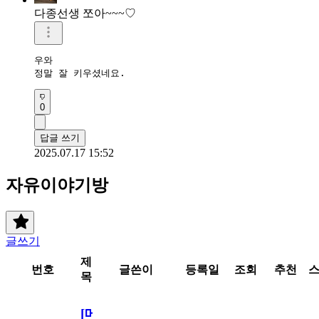
다종선생 쪼아~~~♡
우와

정말 잘 키우셨네요.
0
답글 쓰기
2025.07.17 15:52
자유이야기방
글쓰기
제
번호
글쓴이
등록일
조회
추천
목
[메