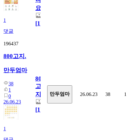
요)
1
[
1
]
댓글
196437
800고지.
만두엄마
800
38
고
1
지.
만두엄마
26.06.23
38
1
0
26.06.23
[
1
]
1
댓글