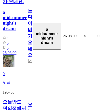
가 오네요.
드
a
디
midsummer
night's
어
dream
비
a
midsummer
가
26.08.09
4
0
night's
4
오
dream
0
0
네
26.08.09
요.
0
댓글
196758
오늘밤도
오
편의점에서