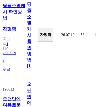
당
당월소멸캐
월
시 확인방
소
법
멸
자행학
캐
자행학
26.07.19
53
1
시
53
확
1
인
0
26.07.19
방
법
1
[
1
]
댓글
오
196613
랜
만
오랜만에
에
여유로운