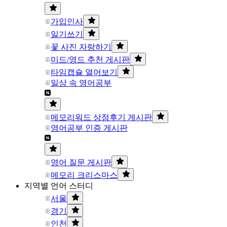
가입인사
일기쓰기
꽃 사진 자랑하기
미드/영드 추천 게시판
타임캡슐 열어보기
일상 속 영어공부
메모리워드 상점후기 게시판
영어공부 인증 게시판
영어 질문 게시판
메모리 크리스마스
지역별 언어 스터디
서울
경기
인천