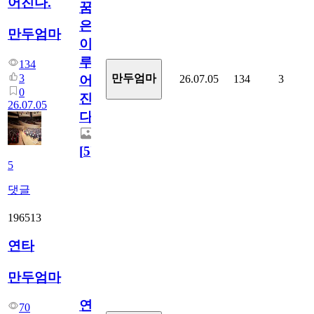
어진다.
꿈
은
만두엄마
이
루
134
3
만두엄마
26.07.05
134
3
어
0
진
26.07.05
다.
[
5
]
5
댓글
196513
연타
만두엄마
연
70