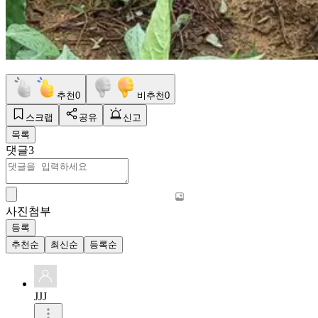
추천
0
비추천
0
스크랩
공유
신고
목록
댓글
3
사진첨부
등록
추천순
최신순
등록순
JJJ