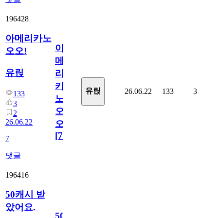
196428
아메리카노
아
오오!
메
유릱
리
카
유릱
26.06.22
133
3
133
노
3
오
2
26.06.22
오!
[
7
]
7
댓글
196416
50캐시 받
았어요.
50