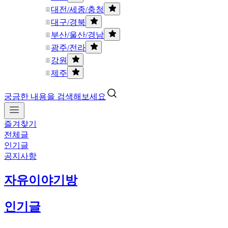
대전/세종/충청
대구/경북
부산/울산/경남
광주/전라
강원
제주
궁금한 내용을 검색해보세요
즐겨찾기
전체글
인기글
공지사항
자유이야기방
인기글