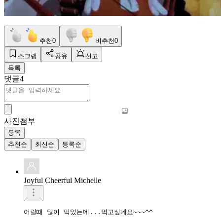
추천
0
비추천
0
스크랩
공유
신고
목록
댓글
4
사진첨부
등록
추천순
최신순
등록순
Joyful Cheerful Michelle
어릴때 많이 먹었는데...먹고싶네요~~~^^