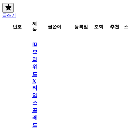
글쓰기
제
번호
글쓴이
등록일
조회
추천
목
[메
모
리
워
드
X
타
임
스
프
레
드]