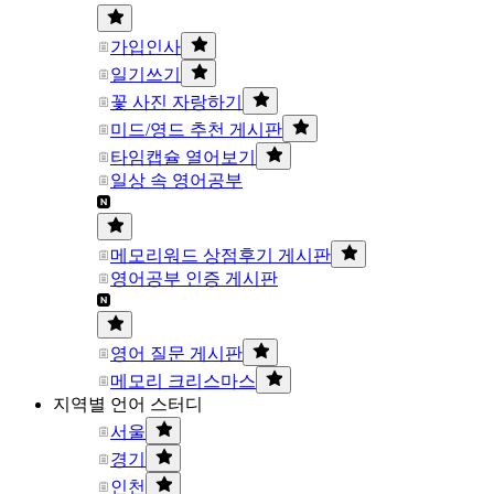
가입인사
일기쓰기
꽃 사진 자랑하기
미드/영드 추천 게시판
타임캡슐 열어보기
일상 속 영어공부
메모리워드 상점후기 게시판
영어공부 인증 게시판
영어 질문 게시판
메모리 크리스마스
지역별 언어 스터디
서울
경기
인천