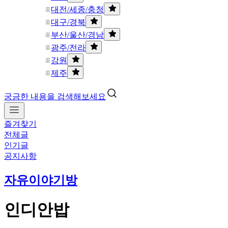
대전/세종/충청
대구/경북
부산/울산/경남
광주/전라
강원
제주
궁금한 내용을 검색해보세요
즐겨찾기
전체글
인기글
공지사항
자유이야기방
인디안밥