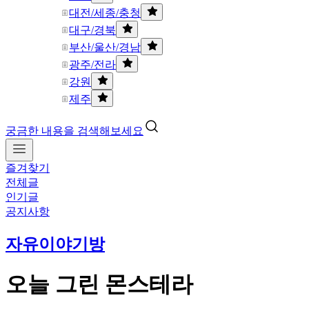
대전/세종/충청
대구/경북
부산/울산/경남
광주/전라
강원
제주
궁금한 내용을 검색해보세요
즐겨찾기
전체글
인기글
공지사항
자유이야기방
오늘 그린 몬스테라