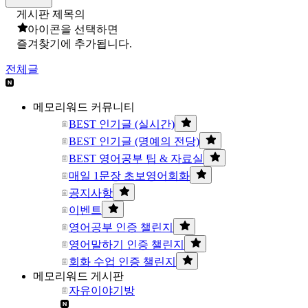
게시판 제목의
아이콘을 선택하면
즐겨찾기에 추가됩니다.
전체글
메모리워드 커뮤니티
BEST 인기글 (실시간)
BEST 인기글 (명예의 전당)
BEST 영어공부 팁 & 자료실
매일 1문장 초보영어회화
공지사항
이벤트
영어공부 인증 챌린지
영어말하기 인증 챌린지
회화 수업 인증 챌린지
메모리워드 게시판
자유이야기방