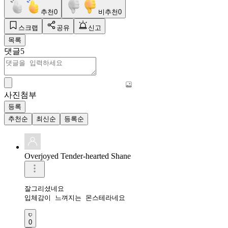
추천
0
비추천
0
스크랩
공유
신고
목록
댓글
5
사진첨부
등록
추천순
최신순
등록순
Overjoyed Tender-hearted Shane
잘그리셨네요

입체감이 느껴지는 몬스테라네요
0