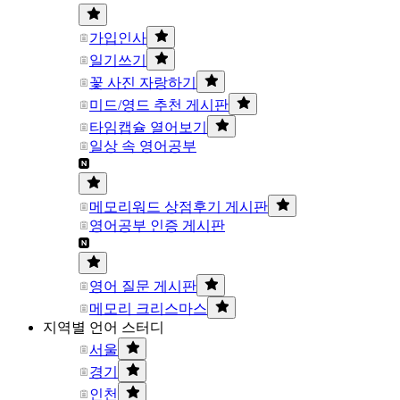
가입인사
일기쓰기
꽃 사진 자랑하기
미드/영드 추천 게시판
타임캡슐 열어보기
일상 속 영어공부
메모리워드 상점후기 게시판
영어공부 인증 게시판
영어 질문 게시판
메모리 크리스마스
지역별 언어 스터디
서울
경기
인천