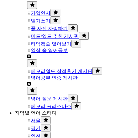
가입인사
일기쓰기
꽃 사진 자랑하기
미드/영드 추천 게시판
타임캡슐 열어보기
일상 속 영어공부
메모리워드 상점후기 게시판
영어공부 인증 게시판
영어 질문 게시판
메모리 크리스마스
지역별 언어 스터디
서울
경기
인천