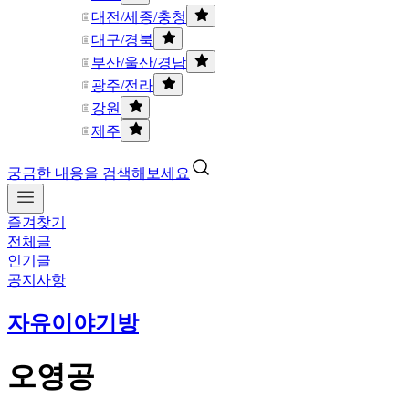
대전/세종/충청
대구/경북
부산/울산/경남
광주/전라
강원
제주
궁금한 내용을 검색해보세요
즐겨찾기
전체글
인기글
공지사항
자유이야기방
오영공