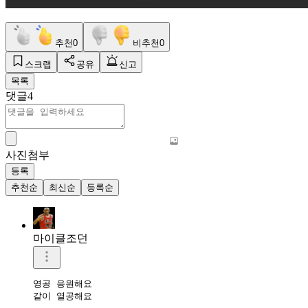
추천
0
비추천
0
스크랩
공유
신고
목록
댓글
4
사진첨부
등록
추천순
최신순
등록순
마이클조던
영공 응원해요

같이 열공해요