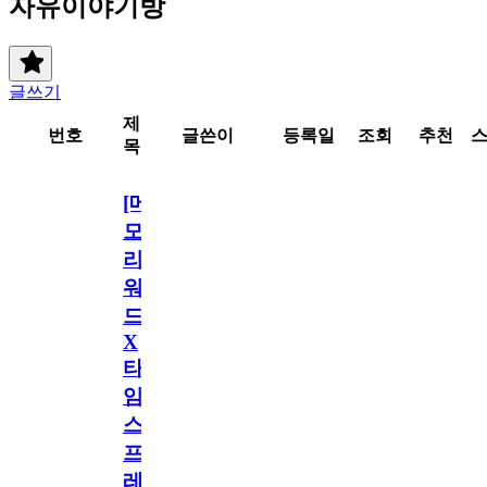
자유이야기방
글쓰기
제
번호
글쓴이
등록일
조회
추천
목
[메
모
리
워
드
X
타
임
스
프
레