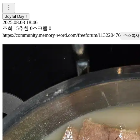
Joyful Day!!
2025.08.03 18:46
조회
15
추천
0
스크랩
0
https://community.memory-word.com/freeforum/113220476
주소복사