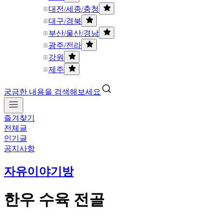
대전/세종/충청
대구/경북
부산/울산/경남
광주/전라
강원
제주
궁금한 내용을 검색해보세요
즐겨찾기
전체글
인기글
공지사항
자유이야기방
한우 수육 전골