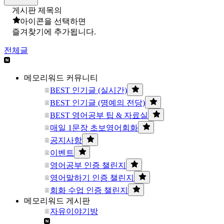
게시판 제목의
아이콘을 선택하면
즐겨찾기에 추가됩니다.
전체글
메모리워드 커뮤니티
BEST 인기글 (실시간)
BEST 인기글 (명예의 전당)
BEST 영어공부 팁 & 자료실
매일 1문장 초보영어회화
공지사항
이벤트
영어공부 인증 챌린지
영어말하기 인증 챌린지
회화 수업 인증 챌린지
메모리워드 게시판
자유이야기방