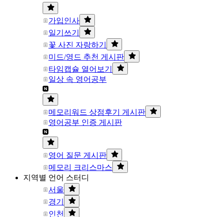
가입인사
일기쓰기
꽃 사진 자랑하기
미드/영드 추천 게시판
타임캡슐 열어보기
일상 속 영어공부
메모리워드 상점후기 게시판
영어공부 인증 게시판
영어 질문 게시판
메모리 크리스마스
지역별 언어 스터디
서울
경기
인천