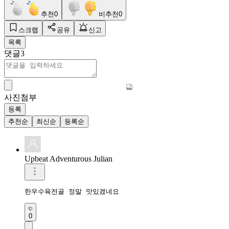
추천
0
비추천
0
스크랩
공유
신고
목록
댓글
3
사진첨부
등록
추천순
최신순
등록순
Upbeat Adventurous Julian
한우수육전골 정말 맛있겠네요 
0