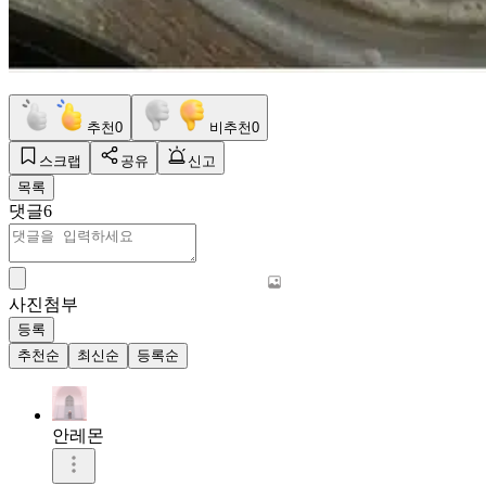
추천
0
비추천
0
스크랩
공유
신고
목록
댓글
6
사진첨부
등록
추천순
최신순
등록순
안레몬