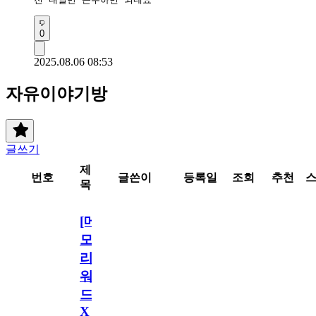
0
2025.08.06 08:53
자유이야기방
글쓰기
제
번호
글쓴이
등록일
조회
추천
목
[메
모
리
워
드
X