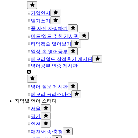
가입인사
일기쓰기
꽃 사진 자랑하기
미드/영드 추천 게시판
타임캡슐 열어보기
일상 속 영어공부
메모리워드 상점후기 게시판
영어공부 인증 게시판
영어 질문 게시판
메모리 크리스마스
지역별 언어 스터디
서울
경기
인천
대전/세종/충청