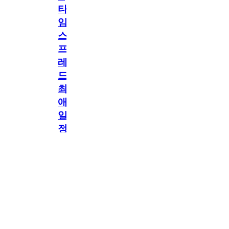
타
임
스
프
레
드]
최
애
일
정
공지
만
공지
구
독
[메모리워드X타임
2.5천
memoryword
26.06.05
2
스프레드] 최애 일정
해
만 구독해도 네이버
페이 지급! 최애 구
도
독 이벤트 OPEN!
네
이