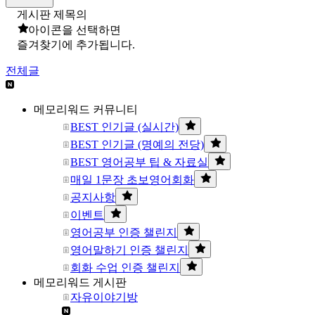
게시판 제목의
아이콘을 선택하면
즐겨찾기에 추가됩니다.
전체글
메모리워드 커뮤니티
BEST 인기글 (실시간)
BEST 인기글 (명예의 전당)
BEST 영어공부 팁 & 자료실
매일 1문장 초보영어회화
공지사항
이벤트
영어공부 인증 챌린지
영어말하기 인증 챌린지
회화 수업 인증 챌린지
메모리워드 게시판
자유이야기방