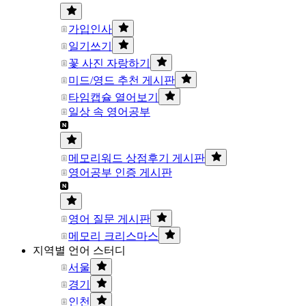
가입인사
일기쓰기
꽃 사진 자랑하기
미드/영드 추천 게시판
타임캡슐 열어보기
일상 속 영어공부
메모리워드 상점후기 게시판
영어공부 인증 게시판
영어 질문 게시판
메모리 크리스마스
지역별 언어 스터디
서울
경기
인천