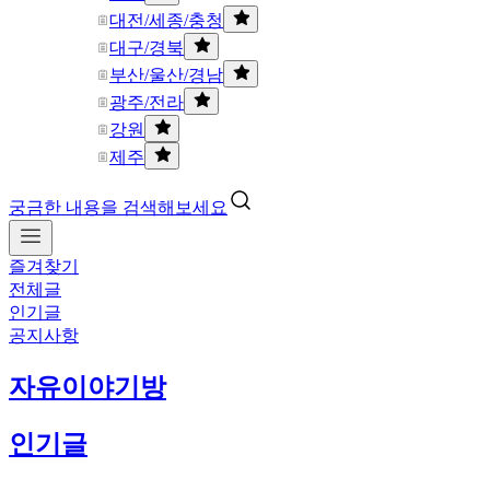
대전/세종/충청
대구/경북
부산/울산/경남
광주/전라
강원
제주
궁금한 내용을 검색해보세요
즐겨찾기
전체글
인기글
공지사항
자유이야기방
인기글