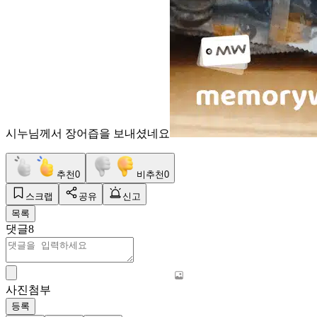
시누님께서 장어즙을 보내셨네요
추천
0
비추천
0
스크랩
공유
신고
목록
댓글
8
사진첨부
등록