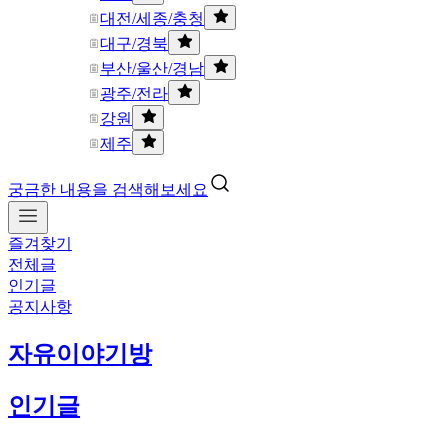
대전/세종/충청
대구/경북
부산/울산/경남
광주/전라
강원
제주
궁금한 내용을 검색해보세요
즐겨찾기
전체글
인기글
공지사항
자유이야기방
인기글