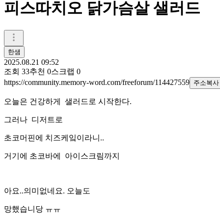
피스따치오 닭가슴살 샐러드
한샘
2025.08.21 09:52
조회
33
추천
0
스크랩
0
https://community.memory-word.com/freeforum/114427559
주소복사
오늘은 건강하게 샐러드로 시작한다.
그러나 디저트로
초코머핀에 치즈케잌이라니..
거기에 초코바에 아이스크림까지
아요..의미없네요. 오늘도
망했습니당 ㅠㅠ