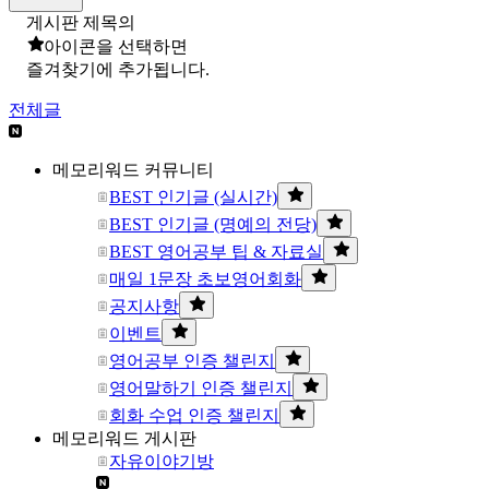
게시판 제목의
아이콘을 선택하면
즐겨찾기에 추가됩니다.
전체글
메모리워드 커뮤니티
BEST 인기글 (실시간)
BEST 인기글 (명예의 전당)
BEST 영어공부 팁 & 자료실
매일 1문장 초보영어회화
공지사항
이벤트
영어공부 인증 챌린지
영어말하기 인증 챌린지
회화 수업 인증 챌린지
메모리워드 게시판
자유이야기방