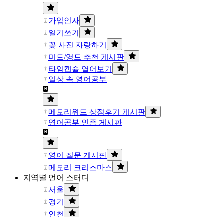
가입인사
일기쓰기
꽃 사진 자랑하기
미드/영드 추천 게시판
타임캡슐 열어보기
일상 속 영어공부
메모리워드 상점후기 게시판
영어공부 인증 게시판
영어 질문 게시판
메모리 크리스마스
지역별 언어 스터디
서울
경기
인천