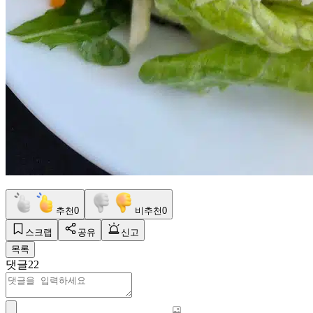
추천
0
비추천
0
스크랩
공유
신고
목록
댓글
22