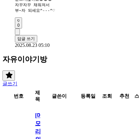
자꾸자꾸 채워져서

부~자 되세요^---^♡
0
답글 쓰기
2025.08.23 05:10
자유이야기방
글쓰기
제
번호
글쓴이
등록일
조회
추천
목
[메
모
리