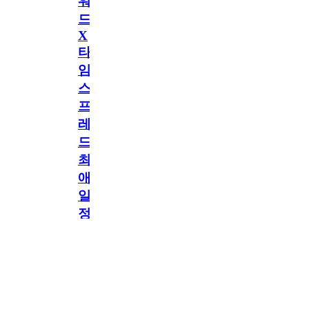
워
드
X
타
임
스
프
레
드]
최
애
일
정
공지
만
공지
구
독
[메모리워드X타임
2.5천
memoryword
26.06.05
2
스프레드] 최애 일정
해
만 구독해도 네이버
페이 지급! 최애 구
도
독 이벤트 OPEN!