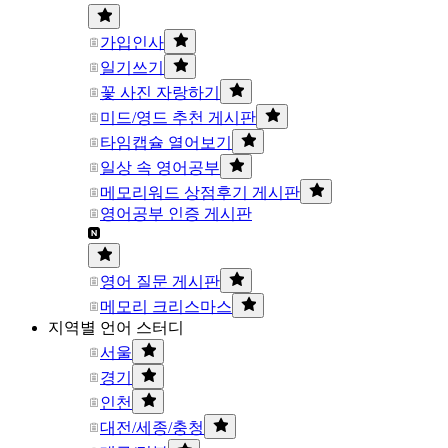
가입인사
일기쓰기
꽃 사진 자랑하기
미드/영드 추천 게시판
타임캡슐 열어보기
일상 속 영어공부
메모리워드 상점후기 게시판
영어공부 인증 게시판
영어 질문 게시판
메모리 크리스마스
지역별 언어 스터디
서울
경기
인천
대전/세종/충청