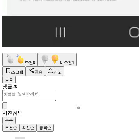
추천
0
비추천
1
스크랩
공유
신고
목록
댓글
29
사진첨부
등록
추천순
최신순
등록순