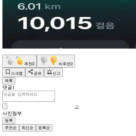
추천
0
비추천
0
스크랩
공유
신고
목록
댓글
1
사진첨부
등록
추천순
최신순
등록순