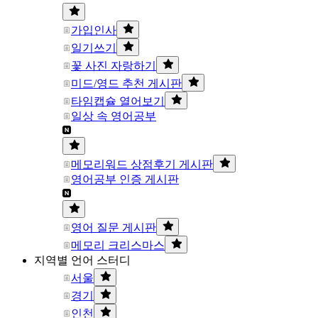
가입인사
일기쓰기
꽃 사진 자랑하기
미드/영드 추천 게시판
타임캡슐 열어보기
일상 속 영어공부
메모리워드 상점후기 게시판
영어공부 인증 게시판
영어 질문 게시판
메모리 크리스마스
지역별 언어 스터디
서울
경기
인천