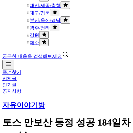
대전/세종/충청
대구/경북
부산/울산/경남
광주/전라
강원
제주
궁금한 내용을 검색해보세요
즐겨찾기
전체글
인기글
공지사항
자유이야기방
토스 만보산 등정 성공 184일차