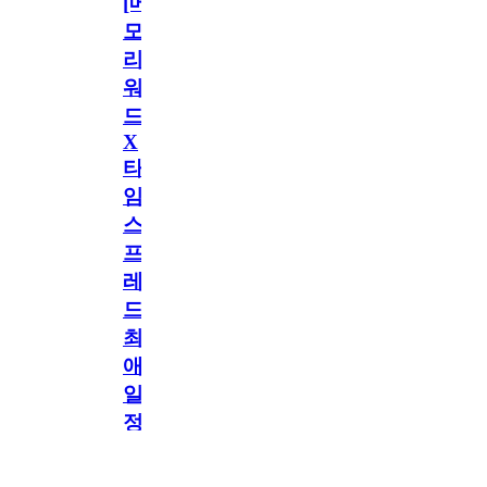
[메
모
리
워
드
X
타
임
스
프
레
드]
최
애
일
정
공지
만
공지
구