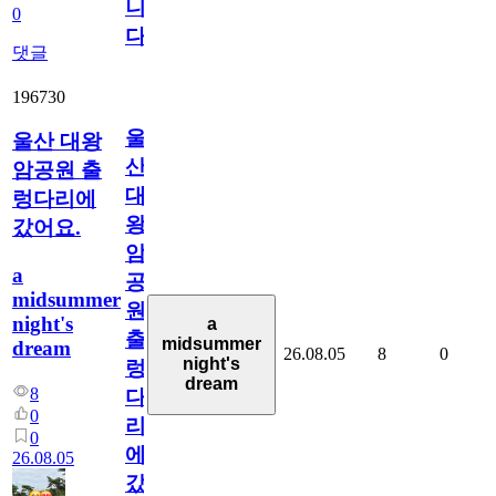
니
0
다
댓글
196730
울
울산 대왕
산
암공원 출
대
렁다리에
왕
갔어요.
암
a
공
midsummer
원
night's
a
출
midsummer
dream
26.08.05
8
0
night's
렁
dream
8
다
0
리
0
에
26.08.05
갔