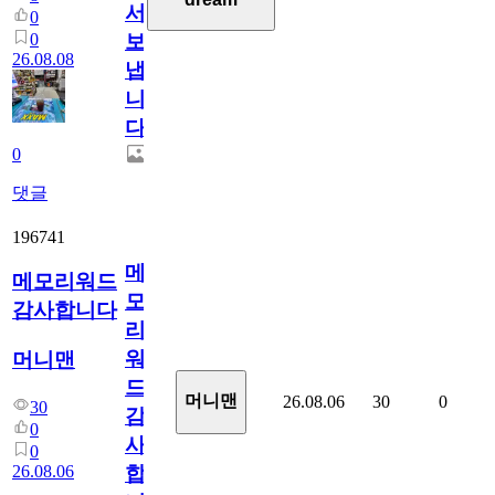
서
0
0
보
26.08.08
냅
니
다.
0
댓글
196741
메
메모리워드
모
감사합니다
리
워
머니맨
드
머니맨
26.08.06
30
0
30
감
0
사
0
26.08.06
합