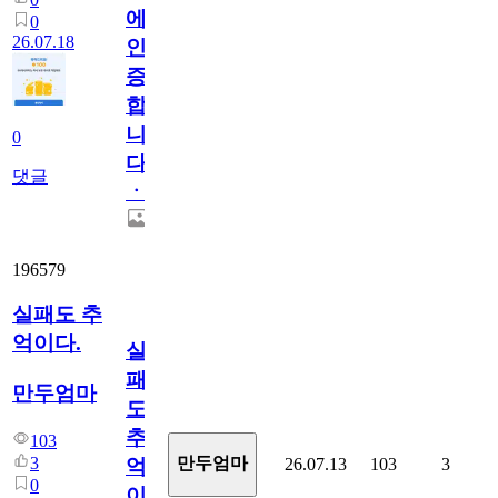
에
0
26.07.18
인
증
합
니
0
다
댓글
ㆍ
196579
실패도 추
억이다.
실
패
만두엄마
도
추
103
3
만두엄마
26.07.13
103
3
억
0
이