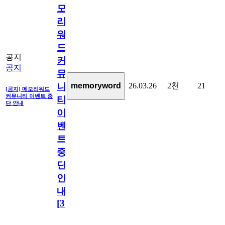
모
리
워
드
공지
커
공지
뮤
26.03.26
2천
21
memoryword
니
[공지] 메모리워드
커뮤니티 이벤트 중
티
단 안내
이
벤
트
중
단
안
내
[
31
]