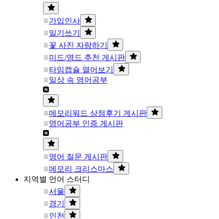
가입인사
일기쓰기
꽃 사진 자랑하기
미드/영드 추천 게시판
타임캡슐 열어보기
일상 속 영어공부
메모리워드 상점후기 게시판
영어공부 인증 게시판
영어 질문 게시판
메모리 크리스마스
지역별 언어 스터디
서울
경기
인천