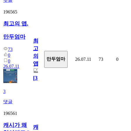
댓글
196565
최고의 앱.
만두엄마
최
고
73
0
의
만두엄마
26.07.11
73
0
0
앱.
26.07.11
[
3
]
3
댓글
196561
캐시가 왜
캐