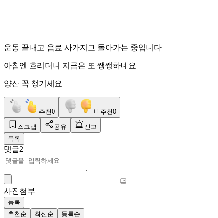
운동 끝내고 음료 사가지고 돌아가는 중입니다
아침엔 흐리더니 지금은 또 쨍쨍하네요
양산 꼭 챙기세요
추천
0
비추천
0
스크랩
공유
신고
목록
댓글
2
사진첨부
등록
추천순
최신순
등록순