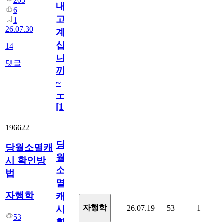
203
내
6
고
1
26.07.30
계
십
14
니
댓글
까
~
ㅜ
[
14
]
196622
당
당월소멸캐
월
시 확인방
소
법
멸
자행학
캐
자행학
26.07.19
53
1
시
53
확