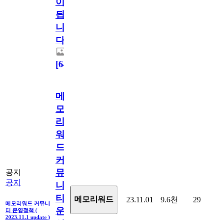
이
됩
니
다.
[
64
]
메
모
리
워
드
커
뮤
공지
공지
니
티
메모리워드
23.11.01
9.6천
29
메모리워드 커뮤니
운
티 운영정책 (
2023.11.1 update )