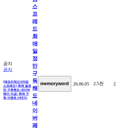
스
프
레
드]
최
애
일
정
공지
만
공지
구
독
[메모리워드X타임
2.5천
memoryword
26.06.05
2
스프레드] 최애 일정
해
만 구독해도 네이버
페이 지급! 최애 구
도
독 이벤트 OPEN!
네
이
버
페