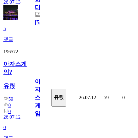
26.07.13
다.
[
5
]
5
댓글
196572
아자스게
임?
아
유릱
자
스
유릱
26.07.12
59
0
59
게
0
0
임?
26.07.12
0