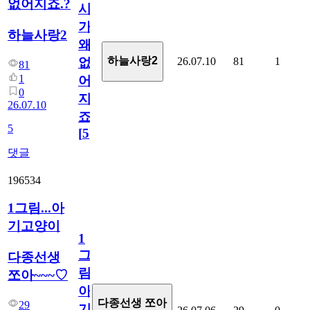
없어지죠.?
시
가
하늘사랑2
왜
하늘사랑2
26.07.10
81
1
없
81
1
어
0
지
26.07.10
죠.?
5
[
5
]
댓글
196534
1그림...아
기고양이
1
그
다종선생
림...
쪼아~~~♡
아
다종선생 쪼아
29
기