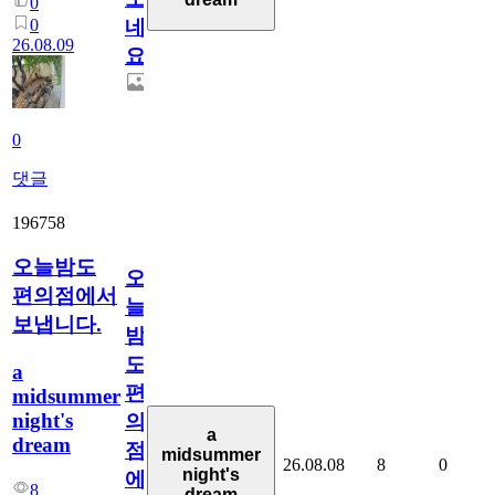
0
0
네
26.08.09
요.
0
댓글
196758
오늘밤도
오
편의점에서
늘
보냅니다.
밤
도
a
편
midsummer
night's
의
a
dream
점
midsummer
26.08.08
8
0
night's
에
8
dream