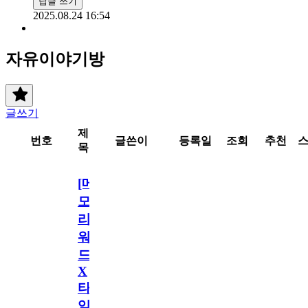
답글 쓰기
2025.08.24 16:54
자유이야기방
글쓰기
제
번호
글쓴이
등록일
조회
추천
목
[메
모
리
워
드
X
타
임