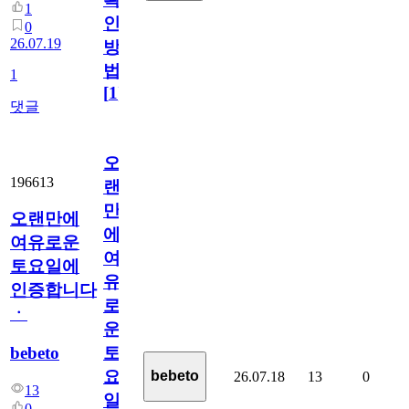
1
인
0
26.07.19
방
법
1
[
1
]
댓글
오
196613
랜
만
오랜만에
에
여유로운
여
토요일에
유
인증합니다
로
ㆍ
운
bebeto
토
요
bebeto
26.07.18
13
0
13
일
0