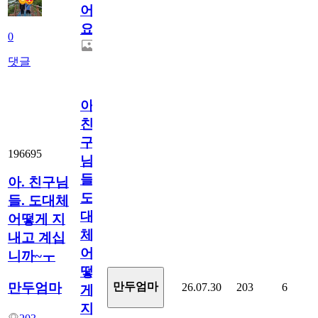
어
요.
0
댓글
아.
친
구
196695
님
들.
아. 친구님
도
들. 도대체
대
어떻게 지
체
내고 계십
어
니까~ㅜ
떻
만두엄마
만두엄마
26.07.30
203
6
게
지