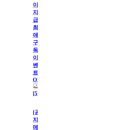
이
지
급!
최
애
구
독
이
벤
트
OPEN!
[
5
]
[공
지]
메