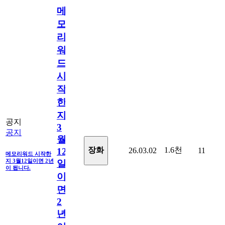
메
모
리
워
드
시
작
한
지
공지
3
공지
월
1.6천
장화
26.03.02
11
12
메모리워드 시작한
지 3월12일이면 2년
일
이 됩니다.
이
면
2
년