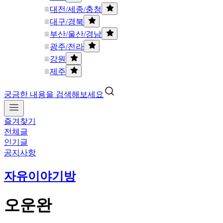
대전/세종/충청
대구/경북
부산/울산/경남
광주/전라
강원
제주
궁금한 내용을 검색해보세요
즐겨찾기
전체글
인기글
공지사항
자유이야기방
오운완