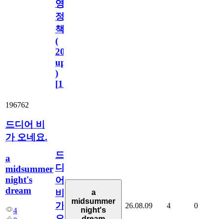
영
정
책
(
2023.11.1
update
)
[
110
]
196762
드디어 비
가 오네요.
드
a
디
midsummer
night's
어
dream
비
a
midsummer
가
26.08.09
4
0
night's
4
오
dream