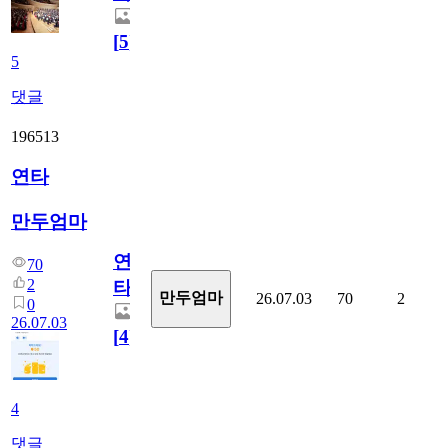
[
5
]
5
댓글
196513
연타
만두엄마
연
70
2
타
만두엄마
26.07.03
70
2
0
26.07.03
[
4
]
4
댓글