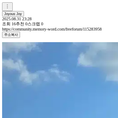
Joyous Joy
2025.08.31 23:28
조회
16
추천
0
스크랩
0
https://community.memory-word.com/freeforum/115283958
주소복사