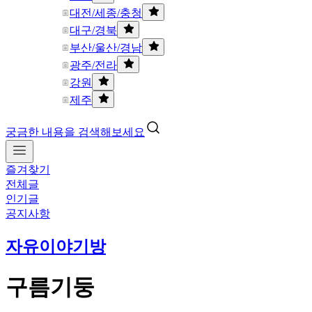
대전/세종/충청
대구/경북
부산/울산/경남
광주/전라
강원
제주
궁금한 내용을 검색해보세요
즐겨찾기
전체글
인기글
공지사항
자유이야기방
구름기둥