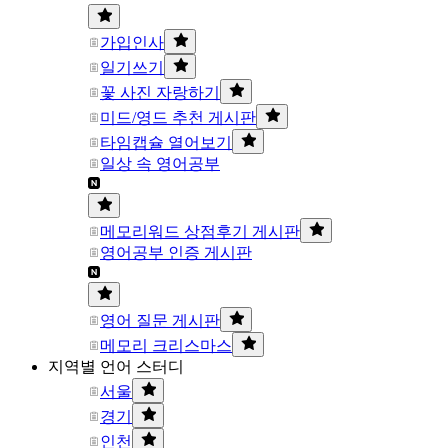
가입인사
일기쓰기
꽃 사진 자랑하기
미드/영드 추천 게시판
타임캡슐 열어보기
일상 속 영어공부
메모리워드 상점후기 게시판
영어공부 인증 게시판
영어 질문 게시판
메모리 크리스마스
지역별 언어 스터디
서울
경기
인천