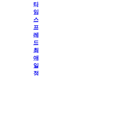
타
임
스
프
레
드]
최
애
일
정
공지
만
공지
구
독
[메모리워드X타임
2.5천
memoryword
26.06.05
2
스프레드] 최애 일정
해
만 구독해도 네이버
페이 지급! 최애 구
도
독 이벤트 OPEN!
네
이