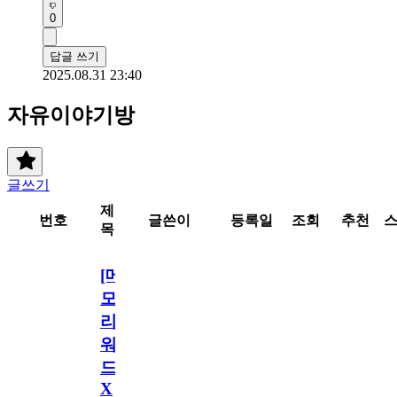
0
답글 쓰기
2025.08.31 23:40
자유이야기방
글쓰기
제
번호
글쓴이
등록일
조회
추천
목
[메
모
리
워
드
X