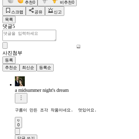
추천
0
비추천
0
스크랩
공유
신고
목록
댓글
5
사진첨부
등록
추천순
최신순
등록순
a midsummer night's dream
구름이 만든 조각 작품이네요.  멋있어요. 
0
답글 쓰기