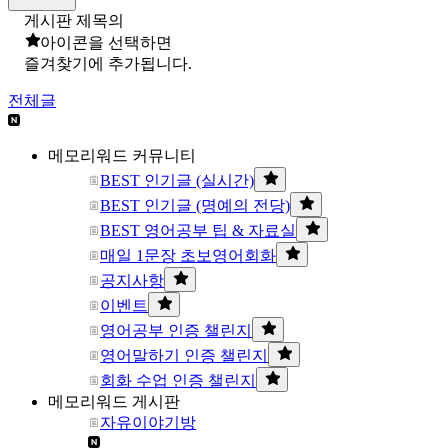
게시판 제목의
아이콘을 선택하면
즐겨찾기에 추가됩니다.
전체글
메모리워드 커뮤니티
BEST 인기글 (실시간)
BEST 인기글 (명예의 전당)
BEST 영어공부 팁 & 자료실
매일 1문장 초보영어회화
공지사항
이벤트
영어공부 인증 챌린지
영어말하기 인증 챌린지
회화 수업 인증 챌린지
메모리워드 게시판
자유이야기방