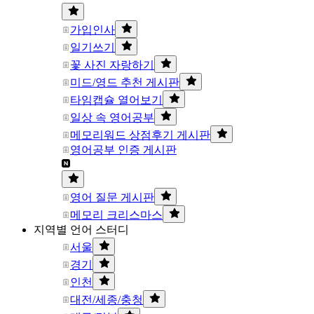
가입인사
일기쓰기
꽃 사진 자랑하기
미드/영드 추천 게시판
타임캡슐 열어보기
일상 속 영어공부
메모리워드 상점후기 게시판
영어공부 인증 게시판
영어 질문 게시판
메모리 크리스마스
지역별 언어 스터디
서울
경기
인천
대전/세종/충청